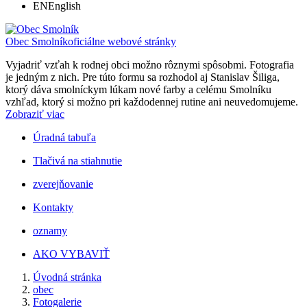
EN
English
Obec Smolník
oficiálne webové stránky
Vyjadriť vzťah k rodnej obci možno rôznymi spôsobmi. Fotografia
je jedným z nich. Pre túto formu sa rozhodol aj Stanislav Šiliga,
ktorý dáva smolníckym lúkam nové farby a celému Smolníku
vzhľad, ktorý si možno pri každodennej rutine ani neuvedomujeme.
Zobraziť viac
Úradná tabuľa
Tlačivá na stiahnutie
zverejňovanie
Kontakty
oznamy
AKO VYBAVIŤ
Úvodná stránka
obec
Fotogalerie