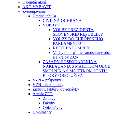
Kalendár akcií
AKO VYBAVIŤ
Zverejňovanie
Úradná tabuľa
CIVILNÁ OCHRANA
VOĽBY
VOĽBY PREZIDENTA
SLOVENSKEJ REPUBLIKY
VOĽBY DO EURÓPSKEHO
PARLAMENTU
REFERENDUM 2026
Voľby do orgánov samosprávy obce
a a krajov 2026
ZÁSADY HOSPODÁRENIA A
NAKLADANIA S MAJETKOM OBCE
SMOLNÍK A S MAJETKOM ŠTÁTU,
KTORÝ OBEC UŽÍVA
VZN – príspevky
VZN – dokumenty
Zmluvy, faktúry, objednávky
Archív ZFO
Zmluvy
Faktúry
Objednávky
Dokumenty