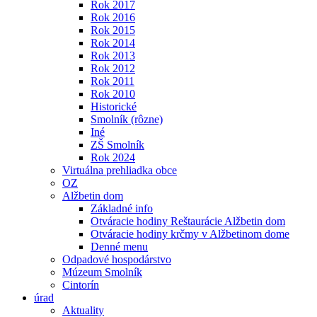
Rok 2017
Rok 2016
Rok 2015
Rok 2014
Rok 2013
Rok 2012
Rok 2011
Rok 2010
Historické
Smolník (rôzne)
Iné
ZŠ Smolník
Rok 2024
Virtuálna prehliadka obce
OZ
Alžbetin dom
Základné info
Otváracie hodiny Reštaurácie Alžbetin dom
Otváracie hodiny krčmy v Alžbetinom dome
Denné menu
Odpadové hospodárstvo
Múzeum Smolník
Cintorín
úrad
Aktuality