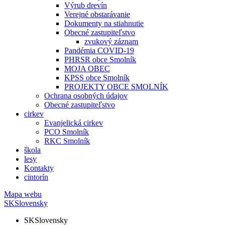
Výrub drevín
Verejné obstarávanie
Dokumenty na stiahnutie
Obecné zastupiteľstvo
zvukový záznam
Pandémia COVID-19
PHRSR obce Smolník
MOJA OBEC
KPSS obce Smolník
PROJEKTY OBCE SMOLNÍK
Ochrana osobných údajov
Obecné zastupiteľstvo
cirkev
Evanjelická cirkev
PCO Smolník
RKC Smolník
škola
lesy
Kontakty
cintorín
Mapa webu
SK
Slovensky
SK
Slovensky