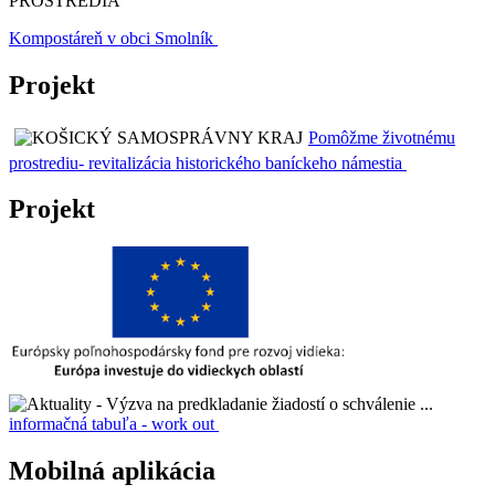
PROSTREDIA
Kompostáreň v obci Smolník
Projekt
Pomôžme životnému
prostrediu- revitalizácia historického baníckeho námestia
Projekt
informačná tabuľa - work out
Mobilná aplikácia