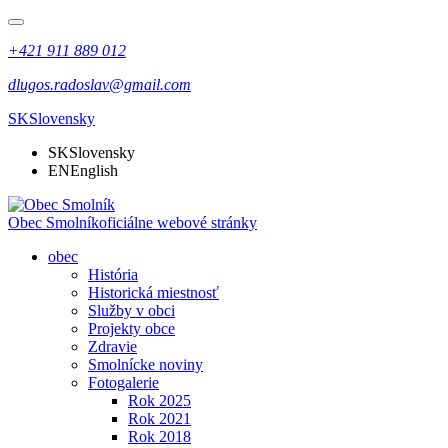
+421 911 889 012
dlugos.radoslav@gmail.com
SK
Slovensky
SK
Slovensky
EN
English
Obec Smolník
oficiálne webové stránky
obec
História
Historická miestnosť
Služby v obci
Projekty obce
Zdravie
Smolnícke noviny
Fotogalerie
Rok 2025
Rok 2021
Rok 2018