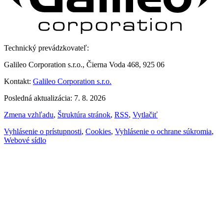
Technický prevádzkovateľ:
Galileo Corporation s.r.o., Čierna Voda 468, 925 06
Kontakt:
Galileo Corporation s.r.o.
Posledná aktualizácia: 7. 8. 2026
Zmena vzhľadu
,
Štruktúra stránok
,
RSS
,
Vytlačiť
Vyhlásenie o prístupnosti
,
Cookies
,
Vyhlásenie o ochrane súkromia
,
Webové sídlo