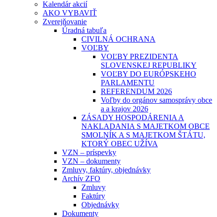
Kalendár akcií
AKO VYBAVIŤ
Zverejňovanie
Úradná tabuľa
CIVILNÁ OCHRANA
VOĽBY
VOĽBY PREZIDENTA
SLOVENSKEJ REPUBLIKY
VOĽBY DO EURÓPSKEHO
PARLAMENTU
REFERENDUM 2026
Voľby do orgánov samosprávy obce
a a krajov 2026
ZÁSADY HOSPODÁRENIA A
NAKLADANIA S MAJETKOM OBCE
SMOLNÍK A S MAJETKOM ŠTÁTU,
KTORÝ OBEC UŽÍVA
VZN – príspevky
VZN – dokumenty
Zmluvy, faktúry, objednávky
Archív ZFO
Zmluvy
Faktúry
Objednávky
Dokumenty