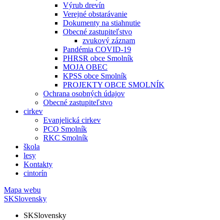
Výrub drevín
Verejné obstarávanie
Dokumenty na stiahnutie
Obecné zastupiteľstvo
zvukový záznam
Pandémia COVID-19
PHRSR obce Smolník
MOJA OBEC
KPSS obce Smolník
PROJEKTY OBCE SMOLNÍK
Ochrana osobných údajov
Obecné zastupiteľstvo
cirkev
Evanjelická cirkev
PCO Smolník
RKC Smolník
škola
lesy
Kontakty
cintorín
Mapa webu
SK
Slovensky
SK
Slovensky