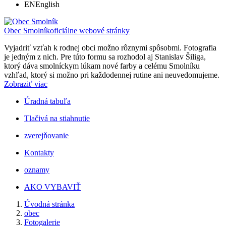
EN
English
Obec Smolník
oficiálne webové stránky
Vyjadriť vzťah k rodnej obci možno rôznymi spôsobmi. Fotografia
je jedným z nich. Pre túto formu sa rozhodol aj Stanislav Šiliga,
ktorý dáva smolníckym lúkam nové farby a celému Smolníku
vzhľad, ktorý si možno pri každodennej rutine ani neuvedomujeme.
Zobraziť viac
Úradná tabuľa
Tlačivá na stiahnutie
zverejňovanie
Kontakty
oznamy
AKO VYBAVIŤ
Úvodná stránka
obec
Fotogalerie