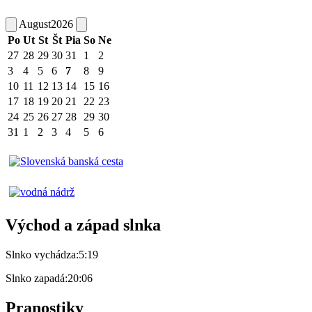
August
2026
Po
Ut
St
Št
Pia
So
Ne
27
28
29
30
31
1
2
3
4
5
6
7
8
9
10
11
12
13
14
15
16
17
18
19
20
21
22
23
24
25
26
27
28
29
30
31
1
2
3
4
5
6
Východ a západ slnka
Slnko vychádza:
5:19
Slnko zapadá:
20:06
Pranostiky