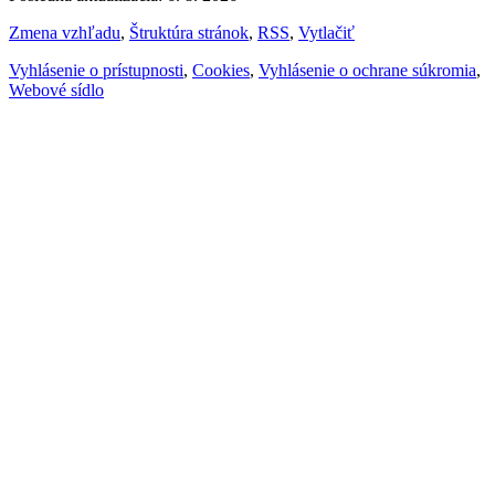
Zmena vzhľadu
,
Štruktúra stránok
,
RSS
,
Vytlačiť
Vyhlásenie o prístupnosti
,
Cookies
,
Vyhlásenie o ochrane súkromia
,
Webové sídlo