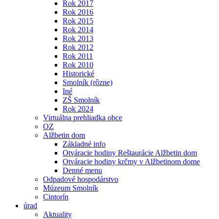
Rok 2017
Rok 2016
Rok 2015
Rok 2014
Rok 2013
Rok 2012
Rok 2011
Rok 2010
Historické
Smolník (rôzne)
Iné
ZŠ Smolník
Rok 2024
Virtuálna prehliadka obce
OZ
Alžbetin dom
Základné info
Otváracie hodiny Reštaurácie Alžbetin dom
Otváracie hodiny krčmy v Alžbetinom dome
Denné menu
Odpadové hospodárstvo
Múzeum Smolník
Cintorín
úrad
Aktuality