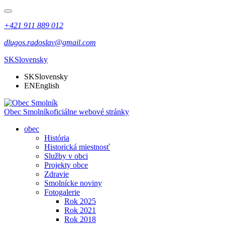
+421 911 889 012
dlugos.radoslav@gmail.com
SK
Slovensky
SK
Slovensky
EN
English
Obec Smolník
oficiálne webové stránky
obec
História
Historická miestnosť
Služby v obci
Projekty obce
Zdravie
Smolnícke noviny
Fotogalerie
Rok 2025
Rok 2021
Rok 2018