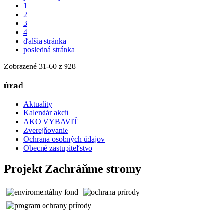
1
2
3
4
ďalšia stránka
posledná stránka
Zobrazené
31
-
60
z 928
úrad
Aktuality
Kalendár akcií
AKO VYBAVIŤ
Zverejňovanie
Ochrana osobných údajov
Obecné zastupiteľstvo
Projekt Zachráňme stromy