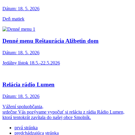
Dátum:
18. 5. 2026
Deň matiek
Denné menu Reštaurácia Alžbetin dom
Dátum:
18. 5. 2026
Jedálny lístok 18.5.-22.5.2026
Relácia rádio Lumen
Dátum:
18. 5. 2026
Vážení spoluobčania,
srdečne Vás pozývame vypočuť si reláciu z rádia Rádio Lumen,
ktorá tentokrát zavítala do našej obce Smolník.
prvá stránka
predchádzajúca stránka