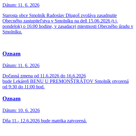
Dátum:
11. 6. 2026
Starosta obce Smolník Radoslav Dlugoš zvoláva zasadnutie
Obecného zastupiteľstva v Smolníku na deň 15.06.2026 (t.j.
pondelok) o 16:00 hodine, v zasadacej miestnosti Obecného úradu v
Smolníku.
Oznam
Dátum:
11. 6. 2026
Dočasná zmena od 11.6.2026 do 16.6.2026
bude Lekáreň BENU U PREMONŠTRÁTOV Smolník otvorená
od 9:30 do 11:00 hod.
Oznam
Dátum:
10. 6. 2026
Dňa 11.- 12.6.2026 bude matrika zatvorená.