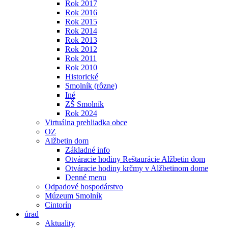
Rok 2017
Rok 2016
Rok 2015
Rok 2014
Rok 2013
Rok 2012
Rok 2011
Rok 2010
Historické
Smolník (rôzne)
Iné
ZŠ Smolník
Rok 2024
Virtuálna prehliadka obce
OZ
Alžbetin dom
Základné info
Otváracie hodiny Reštaurácie Alžbetin dom
Otváracie hodiny krčmy v Alžbetinom dome
Denné menu
Odpadové hospodárstvo
Múzeum Smolník
Cintorín
úrad
Aktuality