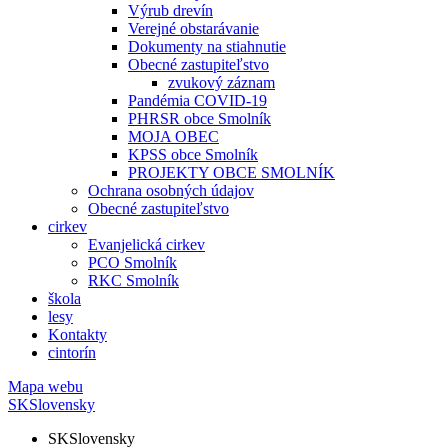
Výrub drevín
Verejné obstarávanie
Dokumenty na stiahnutie
Obecné zastupiteľstvo
zvukový záznam
Pandémia COVID-19
PHRSR obce Smolník
MOJA OBEC
KPSS obce Smolník
PROJEKTY OBCE SMOLNÍK
Ochrana osobných údajov
Obecné zastupiteľstvo
cirkev
Evanjelická cirkev
PCO Smolník
RKC Smolník
škola
lesy
Kontakty
cintorín
Mapa webu
SK
Slovensky
SK
Slovensky