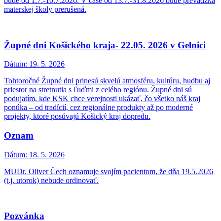
bude od 1.7.-10.7.2026. V čase od 13.7.-31.8.2026 bude prevádzka
materskej školy prerušená.
Župné dni Košického kraja- 22.05. 2026 v Gelnici
Dátum:
19. 5. 2026
Tohtoročné Župné dni prinesú skvelú atmosféru, kultúru, hudbu aj
priestor na stretnutia s ľuďmi z celého regiónu. Župné dni sú
podujatím, kde KSK chce verejnosti ukázať, čo všetko náš kraj
ponúka – od tradícií, cez regionálne produkty až po moderné
projekty, ktoré posúvajú Košický kraj dopredu.
Oznam
Dátum:
18. 5. 2026
MUDr. Oliver Čech oznamuje svojím pacientom, že dňa 19.5.2026
(t.j. utorok) nebude ordinovať.
Pozvánka