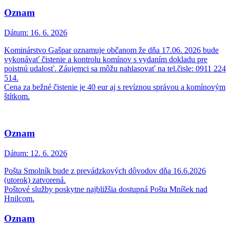
Oznam
Dátum:
16. 6. 2026
Kominárstvo Gašpar oznamuje občanom že dňa 17.06. 2026 bude
vykonávať čistenie a kontrolu komínov s vydaním dokladu pre
poistnú udalosť. Záujemci sa môžu nahlasovať na tel.čisle: 0911 224
514.
Cena za bežné čistenie je 40 eur aj s revíznou správou a komínovým
štítkom.
Oznam
Dátum:
12. 6. 2026
Pošta Smolník bude z prevádzkových dôvodov dňa 16.6.2026
(utorok) zatvorená.
Poštové služby poskytne najbližšia dostupná Pošta Mníšek nad
Hnilcom.
Oznam