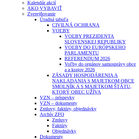
Kalendár akcií
AKO VYBAVIŤ
Zverejňovanie
Úradná tabuľa
CIVILNÁ OCHRANA
VOĽBY
VOĽBY PREZIDENTA
SLOVENSKEJ REPUBLIKY
VOĽBY DO EURÓPSKEHO
PARLAMENTU
REFERENDUM 2026
Voľby do orgánov samosprávy obce
a a krajov 2026
ZÁSADY HOSPODÁRENIA A
NAKLADANIA S MAJETKOM OBCE
SMOLNÍK A S MAJETKOM ŠTÁTU,
KTORÝ OBEC UŽÍVA
VZN – príspevky
VZN – dokumenty
Zmluvy, faktúry, objednávky
Archív ZFO
Zmluvy
Faktúry
Objednávky
Dokumenty