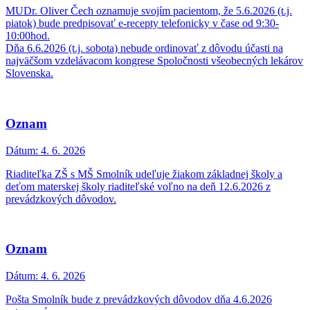
MUDr. Oliver Čech oznamuje svojím pacientom, že 5.6.2026 (t.j.
piatok) bude predpisovať e-recepty telefonicky v čase od 9:30-
10:00hod.
Dňa 6.6.2026 (t.j. sobota) nebude ordinovať z dôvodu účasti na
najväčšom vzdelávacom kongrese Spoločnosti všeobecných lekárov
Slovenska.
Oznam
Dátum:
4. 6. 2026
Riaditeľka ZŠ s MŠ Smolník udeľuje žiakom základnej školy a
deťom materskej školy riaditeľské voľno na deň 12.6.2026 z
prevádzkových dôvodov.
Oznam
Dátum:
4. 6. 2026
Pošta Smolník bude z prevádzkových dôvodov dňa 4.6.2026