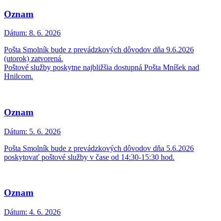
Oznam
Dátum:
8. 6. 2026
Pošta Smolník bude z prevádzkových dôvodov dňa 9.6.2026
(utorok) zatvorená.
Poštové služby poskytne najbližšia dostupná Pošta Mníšek nad
Hnilcom.
Oznam
Dátum:
5. 6. 2026
Pošta Smolník bude z prevádzkových dôvodov dňa 5.6.2026
poskytovať poštové služby v čase od 14:30-15:30 hod.
Oznam
Dátum:
4. 6. 2026