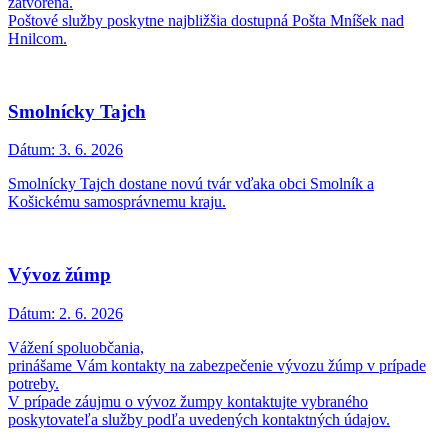
zatvorená.
Poštové služby poskytne najbližšia dostupná Pošta Mníšek nad
Hnilcom.
Smolnícky Tajch
Dátum:
3. 6. 2026
Smolnícky Tajch dostane novú tvár vďaka obci Smolník a
Košickému samosprávnemu kraju.
Vývoz žúmp
Dátum:
2. 6. 2026
Vážení spoluobčania,
prinášame Vám kontakty na zabezpečenie vývozu žúmp v prípade
potreby.
V prípade záujmu o vývoz žumpy kontaktujte vybraného
poskytovateľa služby podľa uvedených kontaktných údajov.