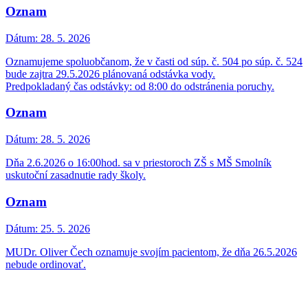
Oznam
Dátum:
28. 5. 2026
Oznamujeme spoluobčanom, že v časti od súp. č. 504 po súp. č. 524
bude zajtra 29.5.2026 plánovaná odstávka vody.
Predpokladaný čas odstávky: od 8:00 do odstránenia poruchy.
Oznam
Dátum:
28. 5. 2026
Dňa 2.6.2026 o 16:00hod. sa v priestoroch ZŠ s MŠ Smolník
uskutoční zasadnutie rady školy.
Oznam
Dátum:
25. 5. 2026
MUDr. Oliver Čech oznamuje svojím pacientom, že dňa 26.5.2026
nebude ordinovať.