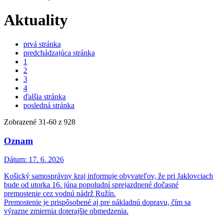
Aktuality
prvá stránka
predchádzajúca stránka
1
2
3
4
ďalšia stránka
posledná stránka
Zobrazené
31
-
60
z 928
Oznam
Dátum:
17. 6. 2026
Košický samosprávny kraj informuje obyvateľov, že pri Jaklovciach
bude od utorka 16. júna popoludní sprejazdnené dočasné
premostenie cez vodnú nádrž Ružín.
Premostenie je prispôsobené aj pre nákladnú dopravu, čím sa
výrazne zmiernia doterajšie obmedzenia.