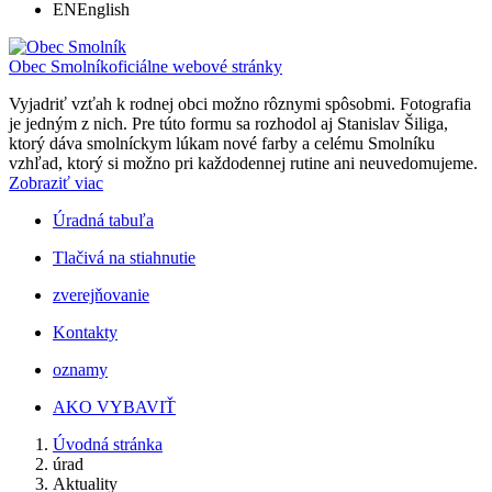
EN
English
Obec Smolník
oficiálne webové stránky
Vyjadriť vzťah k rodnej obci možno rôznymi spôsobmi. Fotografia
je jedným z nich. Pre túto formu sa rozhodol aj Stanislav Šiliga,
ktorý dáva smolníckym lúkam nové farby a celému Smolníku
vzhľad, ktorý si možno pri každodennej rutine ani neuvedomujeme.
Zobraziť viac
Úradná tabuľa
Tlačivá na stiahnutie
zverejňovanie
Kontakty
oznamy
AKO VYBAVIŤ
Úvodná stránka
úrad
Aktuality