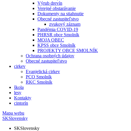
Výrub drevín
Verejné obstarávanie
Dokumenty na stiahnutie
Obecné zastupiteľstvo
zvukový záznam
Pandémia COVID-19
PHRSR obce Smolník
MOJA OBEC
KPSS obce Smolník
PROJEKTY OBCE SMOLNÍK
Ochrana osobných údajov
Obecné zastupiteľstvo
cirkev
Evanjelická cirkev
PCO Smolník
RKC Smolník
škola
lesy
Kontakty
cintorín
Mapa webu
SK
Slovensky
SK
Slovensky