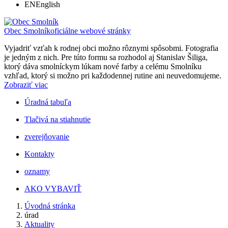
EN
English
Obec Smolník
oficiálne webové stránky
Vyjadriť vzťah k rodnej obci možno rôznymi spôsobmi. Fotografia
je jedným z nich. Pre túto formu sa rozhodol aj Stanislav Šiliga,
ktorý dáva smolníckym lúkam nové farby a celému Smolníku
vzhľad, ktorý si možno pri každodennej rutine ani neuvedomujeme.
Zobraziť viac
Úradná tabuľa
Tlačivá na stiahnutie
zverejňovanie
Kontakty
oznamy
AKO VYBAVIŤ
Úvodná stránka
úrad
Aktuality