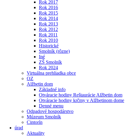
Rok 2017
Rok 2016
Rok 2015
Rok 2014
Rok 2013
Rok 2012
Rok 2011
Rok 2010
Historické
Smolník (rôzne)
Iné
ZŠ Smolník
Rok 2024
Virtuálna prehliadka obce
OZ
Alžbetin dom
Základné info
Otváracie hodiny Reštaurácie Alžbetin dom
Otváracie hodiny krčmy v Alžbetinom dome
Denné menu
Odpadové hospodárstvo
Múzeum Smolník
Cintorín
úrad
Aktuality