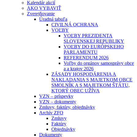
Kalendár akcií
AKO VYBAVIŤ
Zverejňovanie
Úradná tabuľa
CIVILNÁ OCHRANA
VOĽBY
VOĽBY PREZIDENTA
SLOVENSKEJ REPUBLIKY
VOĽBY DO EURÓPSKEHO
PARLAMENTU
REFERENDUM 2026
Voľby do orgánov samosprávy obce
a a krajov 2026
ZÁSADY HOSPODÁRENIA A
NAKLADANIA S MAJETKOM OBCE
SMOLNÍK A S MAJETKOM ŠTÁTU,
KTORÝ OBEC UŽÍVA
VZN – príspevky
VZN – dokumenty
Zmluvy, faktúry, objednávky
Archív ZFO
Zmluvy
Faktúry
Objednávky
Dokumenty