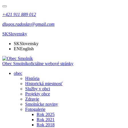
+421 911 889 012
dlugos.radoslav@gmail.com
SK
Slovensky
SK
Slovensky
EN
English
Obec Smolník
oficiálne webové stránky
obec
História
Historická miestnosť
Služby v obci
Projekty obce
Zdravie
Smolnícke noviny
Fotogalerie
Rok 2025
Rok 2021
Rok 2018