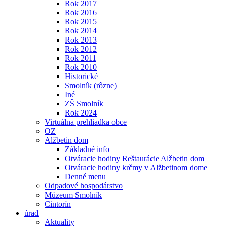
Rok 2017
Rok 2016
Rok 2015
Rok 2014
Rok 2013
Rok 2012
Rok 2011
Rok 2010
Historické
Smolník (rôzne)
Iné
ZŠ Smolník
Rok 2024
Virtuálna prehliadka obce
OZ
Alžbetin dom
Základné info
Otváracie hodiny Reštaurácie Alžbetin dom
Otváracie hodiny krčmy v Alžbetinom dome
Denné menu
Odpadové hospodárstvo
Múzeum Smolník
Cintorín
úrad
Aktuality