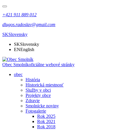
+421 911 889 012
dlugos.radoslav@gmail.com
SK
Slovensky
SK
Slovensky
EN
English
Obec Smolník
oficiálne webové stránky
obec
História
Historická miestnosť
Služby v obci
Projekty obce
Zdravie
Smolnícke noviny
Fotogalerie
Rok 2025
Rok 2021
Rok 2018