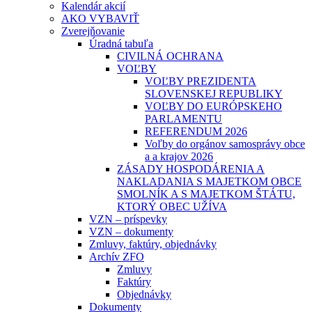
Kalendár akcií
AKO VYBAVIŤ
Zverejňovanie
Úradná tabuľa
CIVILNÁ OCHRANA
VOĽBY
VOĽBY PREZIDENTA
SLOVENSKEJ REPUBLIKY
VOĽBY DO EURÓPSKEHO
PARLAMENTU
REFERENDUM 2026
Voľby do orgánov samosprávy obce
a a krajov 2026
ZÁSADY HOSPODÁRENIA A
NAKLADANIA S MAJETKOM OBCE
SMOLNÍK A S MAJETKOM ŠTÁTU,
KTORÝ OBEC UŽÍVA
VZN – príspevky
VZN – dokumenty
Zmluvy, faktúry, objednávky
Archív ZFO
Zmluvy
Faktúry
Objednávky
Dokumenty