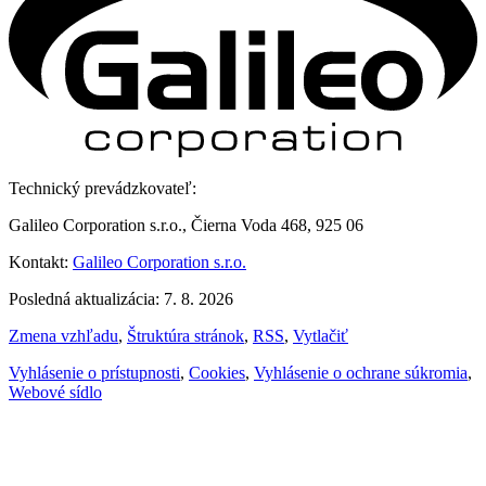
Technický prevádzkovateľ:
Galileo Corporation s.r.o., Čierna Voda 468, 925 06
Kontakt:
Galileo Corporation s.r.o.
Posledná aktualizácia: 7. 8. 2026
Zmena vzhľadu
,
Štruktúra stránok
,
RSS
,
Vytlačiť
Vyhlásenie o prístupnosti
,
Cookies
,
Vyhlásenie o ochrane súkromia
,
Webové sídlo