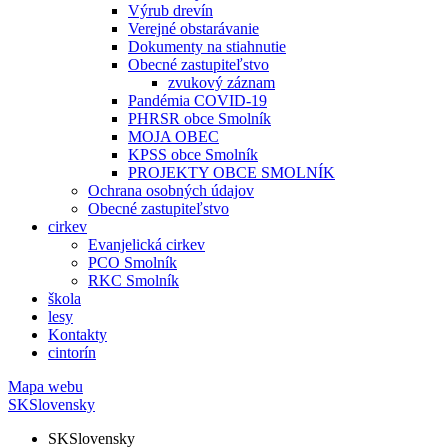
Výrub drevín
Verejné obstarávanie
Dokumenty na stiahnutie
Obecné zastupiteľstvo
zvukový záznam
Pandémia COVID-19
PHRSR obce Smolník
MOJA OBEC
KPSS obce Smolník
PROJEKTY OBCE SMOLNÍK
Ochrana osobných údajov
Obecné zastupiteľstvo
cirkev
Evanjelická cirkev
PCO Smolník
RKC Smolník
škola
lesy
Kontakty
cintorín
Mapa webu
SK
Slovensky
SK
Slovensky