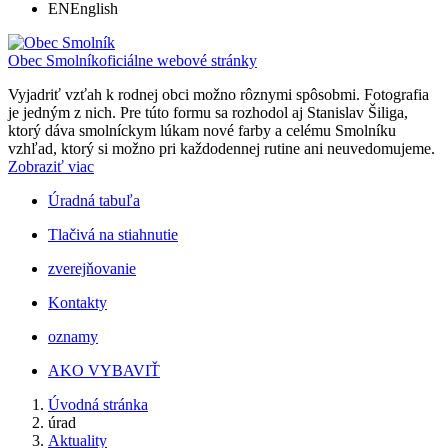
EN
English
Obec Smolník
oficiálne webové stránky
Vyjadriť vzťah k rodnej obci možno rôznymi spôsobmi. Fotografia
je jedným z nich. Pre túto formu sa rozhodol aj Stanislav Šiliga,
ktorý dáva smolníckym lúkam nové farby a celému Smolníku
vzhľad, ktorý si možno pri každodennej rutine ani neuvedomujeme.
Zobraziť viac
Úradná tabuľa
Tlačivá na stiahnutie
zverejňovanie
Kontakty
oznamy
AKO VYBAVIŤ
Úvodná stránka
úrad
Aktuality