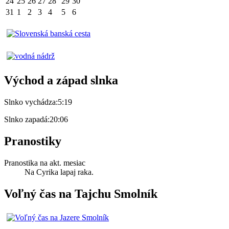
24
25
26
27
28
29
30
31
1
2
3
4
5
6
Východ a západ slnka
Slnko vychádza:
5:19
Slnko zapadá:
20:06
Pranostiky
Pranostika na akt. mesiac
Na Cyrika lapaj raka.
Voľný čas na Tajchu Smolník