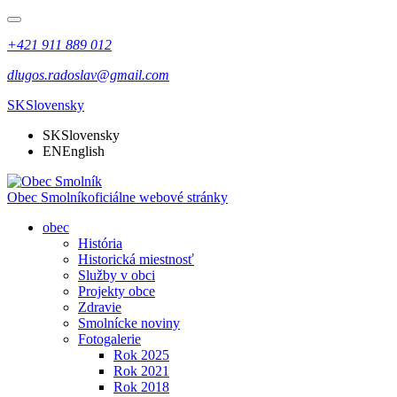
+421 911 889 012
dlugos.radoslav@gmail.com
SK
Slovensky
SK
Slovensky
EN
English
Obec Smolník
oficiálne webové stránky
obec
História
Historická miestnosť
Služby v obci
Projekty obce
Zdravie
Smolnícke noviny
Fotogalerie
Rok 2025
Rok 2021
Rok 2018