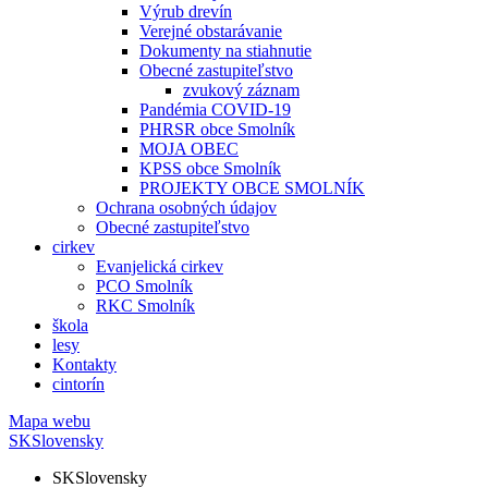
Výrub drevín
Verejné obstarávanie
Dokumenty na stiahnutie
Obecné zastupiteľstvo
zvukový záznam
Pandémia COVID-19
PHRSR obce Smolník
MOJA OBEC
KPSS obce Smolník
PROJEKTY OBCE SMOLNÍK
Ochrana osobných údajov
Obecné zastupiteľstvo
cirkev
Evanjelická cirkev
PCO Smolník
RKC Smolník
škola
lesy
Kontakty
cintorín
Mapa webu
SK
Slovensky
SK
Slovensky