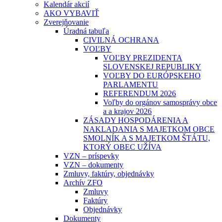
Kalendár akcií
AKO VYBAVIŤ
Zverejňovanie
Úradná tabuľa
CIVILNÁ OCHRANA
VOĽBY
VOĽBY PREZIDENTA
SLOVENSKEJ REPUBLIKY
VOĽBY DO EURÓPSKEHO
PARLAMENTU
REFERENDUM 2026
Voľby do orgánov samosprávy obce
a a krajov 2026
ZÁSADY HOSPODÁRENIA A
NAKLADANIA S MAJETKOM OBCE
SMOLNÍK A S MAJETKOM ŠTÁTU,
KTORÝ OBEC UŽÍVA
VZN – príspevky
VZN – dokumenty
Zmluvy, faktúry, objednávky
Archív ZFO
Zmluvy
Faktúry
Objednávky
Dokumenty