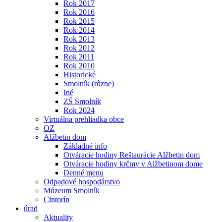
Rok 2017
Rok 2016
Rok 2015
Rok 2014
Rok 2013
Rok 2012
Rok 2011
Rok 2010
Historické
Smolník (rôzne)
Iné
ZŠ Smolník
Rok 2024
Virtuálna prehliadka obce
OZ
Alžbetin dom
Základné info
Otváracie hodiny Reštaurácie Alžbetin dom
Otváracie hodiny krčmy v Alžbetinom dome
Denné menu
Odpadové hospodárstvo
Múzeum Smolník
Cintorín
úrad
Aktuality