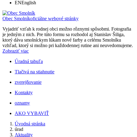
EN
English
Obec Smolník
oficiálne webové stránky
Vyjadriť vzťah k rodnej obci možno rôznymi spôsobmi. Fotografia
je jedným z nich. Pre túto formu sa rozhodol aj Stanislav Šiliga,
ktorý dáva smolníckym lúkam nové farby a celému Smolníku
vzhľad, ktorý si možno pri každodennej rutine ani neuvedomujeme.
Zobraziť viac
Úradná tabuľa
Tlačivá na stiahnutie
zverejňovanie
Kontakty
oznamy
AKO VYBAVIŤ
Úvodná stránka
úrad
Aktuality