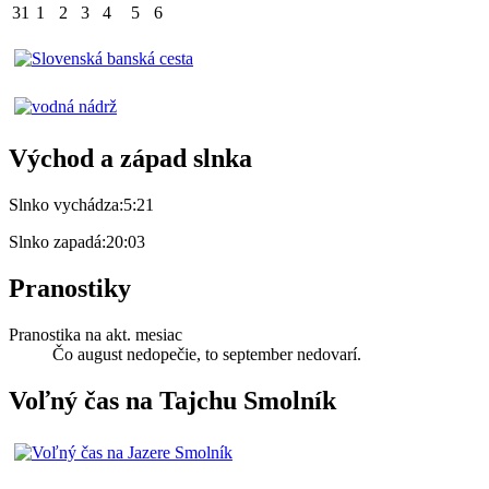
31
1
2
3
4
5
6
Východ a západ slnka
Slnko vychádza:
5:21
Slnko zapadá:
20:03
Pranostiky
Pranostika na akt. mesiac
Čo august nedopečie, to september nedovarí.
Voľný čas na Tajchu Smolník