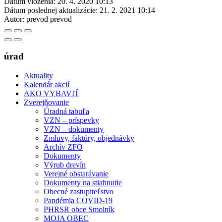
Dátum vloženia:
20. 4. 2020 10:13
Dátum poslednej aktualizácie:
21. 2. 2021 10:14
Autor:
prevod prevod
úrad
Aktuality
Kalendár akcií
AKO VYBAVIŤ
Zverejňovanie
Úradná tabuľa
VZN – príspevky
VZN – dokumenty
Zmluvy, faktúry, objednávky
Archív ZFO
Dokumenty
Výrub drevín
Verejné obstarávanie
Dokumenty na stiahnutie
Obecné zastupiteľstvo
Pandémia COVID-19
PHRSR obce Smolník
MOJA OBEC