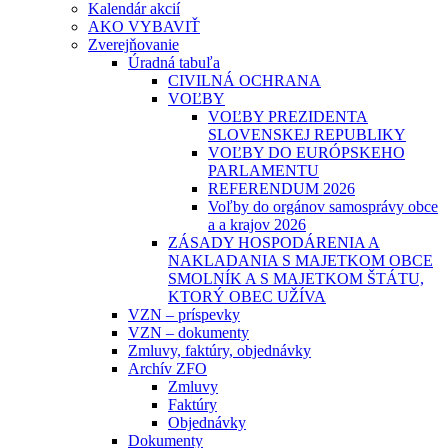
Kalendár akcií
AKO VYBAVIŤ
Zverejňovanie
Úradná tabuľa
CIVILNÁ OCHRANA
VOĽBY
VOĽBY PREZIDENTA
SLOVENSKEJ REPUBLIKY
VOĽBY DO EURÓPSKEHO
PARLAMENTU
REFERENDUM 2026
Voľby do orgánov samosprávy obce
a a krajov 2026
ZÁSADY HOSPODÁRENIA A
NAKLADANIA S MAJETKOM OBCE
SMOLNÍK A S MAJETKOM ŠTÁTU,
KTORÝ OBEC UŽÍVA
VZN – príspevky
VZN – dokumenty
Zmluvy, faktúry, objednávky
Archív ZFO
Zmluvy
Faktúry
Objednávky
Dokumenty