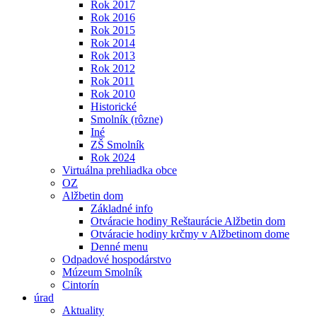
Rok 2017
Rok 2016
Rok 2015
Rok 2014
Rok 2013
Rok 2012
Rok 2011
Rok 2010
Historické
Smolník (rôzne)
Iné
ZŠ Smolník
Rok 2024
Virtuálna prehliadka obce
OZ
Alžbetin dom
Základné info
Otváracie hodiny Reštaurácie Alžbetin dom
Otváracie hodiny krčmy v Alžbetinom dome
Denné menu
Odpadové hospodárstvo
Múzeum Smolník
Cintorín
úrad
Aktuality