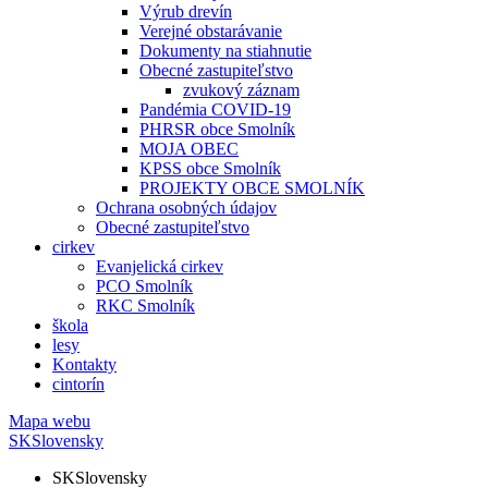
Výrub drevín
Verejné obstarávanie
Dokumenty na stiahnutie
Obecné zastupiteľstvo
zvukový záznam
Pandémia COVID-19
PHRSR obce Smolník
MOJA OBEC
KPSS obce Smolník
PROJEKTY OBCE SMOLNÍK
Ochrana osobných údajov
Obecné zastupiteľstvo
cirkev
Evanjelická cirkev
PCO Smolník
RKC Smolník
škola
lesy
Kontakty
cintorín
Mapa webu
SK
Slovensky
SK
Slovensky