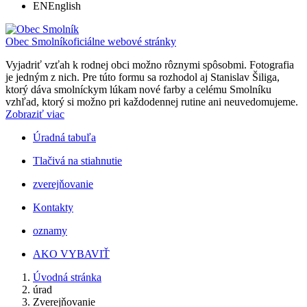
EN
English
Obec Smolník
oficiálne webové stránky
Vyjadriť vzťah k rodnej obci možno rôznymi spôsobmi. Fotografia
je jedným z nich. Pre túto formu sa rozhodol aj Stanislav Šiliga,
ktorý dáva smolníckym lúkam nové farby a celému Smolníku
vzhľad, ktorý si možno pri každodennej rutine ani neuvedomujeme.
Zobraziť viac
Úradná tabuľa
Tlačivá na stiahnutie
zverejňovanie
Kontakty
oznamy
AKO VYBAVIŤ
Úvodná stránka
úrad
Zverejňovanie