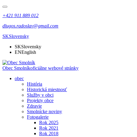
+421 911 889 012
dlugos.radoslav@gmail.com
SK
Slovensky
SK
Slovensky
EN
English
Obec Smolník
oficiálne webové stránky
obec
História
Historická miestnosť
Služby v obci
Projekty obce
Zdravie
Smolnícke noviny
Fotogalerie
Rok 2025
Rok 2021
Rok 2018