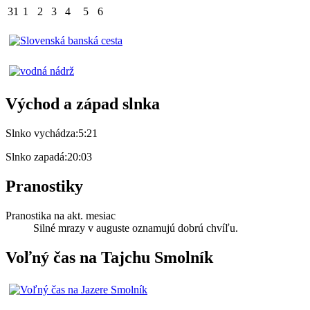
31
1
2
3
4
5
6
Východ a západ slnka
Slnko vychádza:
5:21
Slnko zapadá:
20:03
Pranostiky
Pranostika na akt. mesiac
Silné mrazy v auguste oznamujú dobrú chvíľu.
Voľný čas na Tajchu Smolník