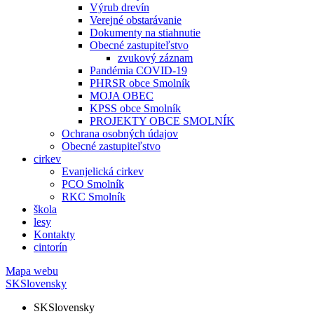
Výrub drevín
Verejné obstarávanie
Dokumenty na stiahnutie
Obecné zastupiteľstvo
zvukový záznam
Pandémia COVID-19
PHRSR obce Smolník
MOJA OBEC
KPSS obce Smolník
PROJEKTY OBCE SMOLNÍK
Ochrana osobných údajov
Obecné zastupiteľstvo
cirkev
Evanjelická cirkev
PCO Smolník
RKC Smolník
škola
lesy
Kontakty
cintorín
Mapa webu
SK
Slovensky
SK
Slovensky