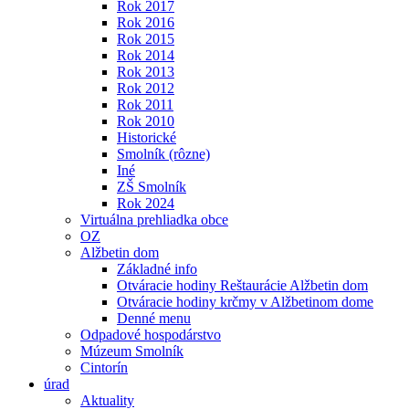
Rok 2017
Rok 2016
Rok 2015
Rok 2014
Rok 2013
Rok 2012
Rok 2011
Rok 2010
Historické
Smolník (rôzne)
Iné
ZŠ Smolník
Rok 2024
Virtuálna prehliadka obce
OZ
Alžbetin dom
Základné info
Otváracie hodiny Reštaurácie Alžbetin dom
Otváracie hodiny krčmy v Alžbetinom dome
Denné menu
Odpadové hospodárstvo
Múzeum Smolník
Cintorín
úrad
Aktuality