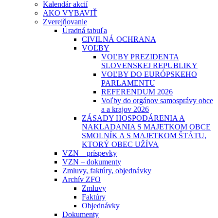
Kalendár akcií
AKO VYBAVIŤ
Zverejňovanie
Úradná tabuľa
CIVILNÁ OCHRANA
VOĽBY
VOĽBY PREZIDENTA
SLOVENSKEJ REPUBLIKY
VOĽBY DO EURÓPSKEHO
PARLAMENTU
REFERENDUM 2026
Voľby do orgánov samosprávy obce
a a krajov 2026
ZÁSADY HOSPODÁRENIA A
NAKLADANIA S MAJETKOM OBCE
SMOLNÍK A S MAJETKOM ŠTÁTU,
KTORÝ OBEC UŽÍVA
VZN – príspevky
VZN – dokumenty
Zmluvy, faktúry, objednávky
Archív ZFO
Zmluvy
Faktúry
Objednávky
Dokumenty