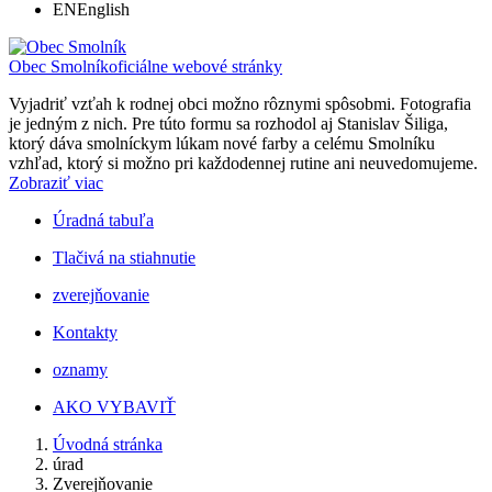
EN
English
Obec Smolník
oficiálne webové stránky
Vyjadriť vzťah k rodnej obci možno rôznymi spôsobmi. Fotografia
je jedným z nich. Pre túto formu sa rozhodol aj Stanislav Šiliga,
ktorý dáva smolníckym lúkam nové farby a celému Smolníku
vzhľad, ktorý si možno pri každodennej rutine ani neuvedomujeme.
Zobraziť viac
Úradná tabuľa
Tlačivá na stiahnutie
zverejňovanie
Kontakty
oznamy
AKO VYBAVIŤ
Úvodná stránka
úrad
Zverejňovanie