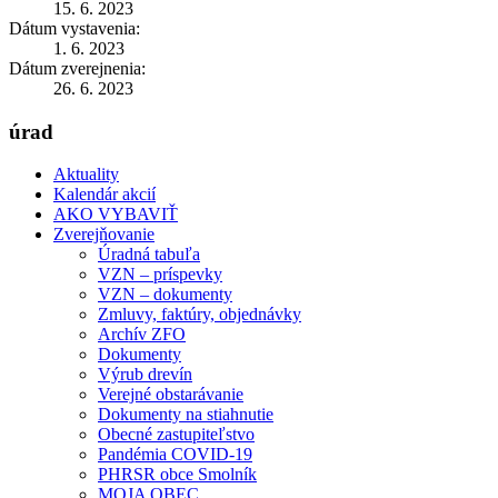
15. 6. 2023
Dátum vystavenia:
1. 6. 2023
Dátum zverejnenia:
26. 6. 2023
úrad
Aktuality
Kalendár akcií
AKO VYBAVIŤ
Zverejňovanie
Úradná tabuľa
VZN – príspevky
VZN – dokumenty
Zmluvy, faktúry, objednávky
Archív ZFO
Dokumenty
Výrub drevín
Verejné obstarávanie
Dokumenty na stiahnutie
Obecné zastupiteľstvo
Pandémia COVID-19
PHRSR obce Smolník
MOJA OBEC