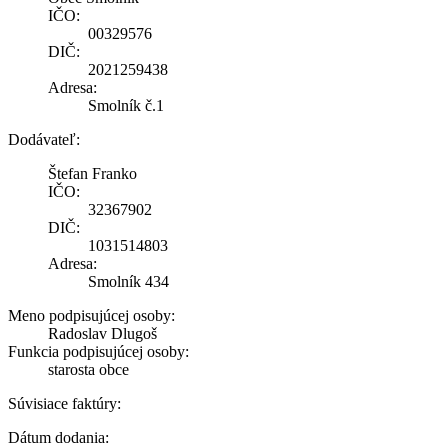
IČO:
00329576
DIČ:
2021259438
Adresa:
Smolník č.1
Dodávateľ:
Štefan Franko
IČO:
32367902
DIČ:
1031514803
Adresa:
Smolník 434
Meno podpisujúcej osoby:
Radoslav Dlugoš
Funkcia podpisujúcej osoby:
starosta obce
Súvisiace faktúry:
Dátum dodania: