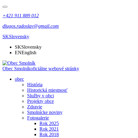
+421 911 889 012
dlugos.radoslav@gmail.com
SK
Slovensky
SK
Slovensky
EN
English
Obec Smolník
oficiálne webové stránky
obec
História
Historická miestnosť
Služby v obci
Projekty obce
Zdravie
Smolnícke noviny
Fotogalerie
Rok 2025
Rok 2021
Rok 2018