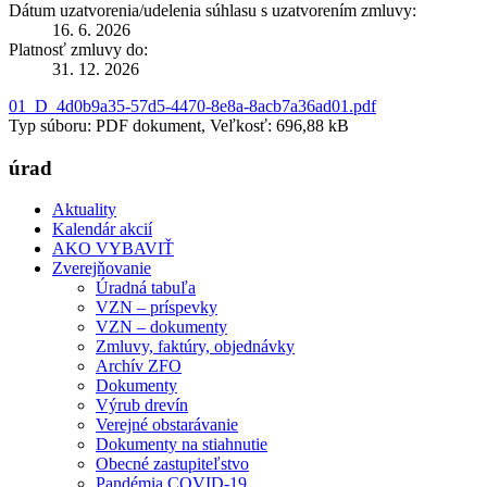
Dátum uzatvorenia/udelenia súhlasu s uzatvorením zmluvy:
16. 6. 2026
Platnosť zmluvy do:
31. 12. 2026
01_D_4d0b9a35-57d5-4470-8e8a-8acb7a36ad01.pdf
Typ súboru: PDF dokument, Veľkosť: 696,88 kB
úrad
Aktuality
Kalendár akcií
AKO VYBAVIŤ
Zverejňovanie
Úradná tabuľa
VZN – príspevky
VZN – dokumenty
Zmluvy, faktúry, objednávky
Archív ZFO
Dokumenty
Výrub drevín
Verejné obstarávanie
Dokumenty na stiahnutie
Obecné zastupiteľstvo
Pandémia COVID-19