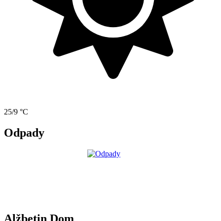
25/9 °C
Odpady
Alžbetin Dom