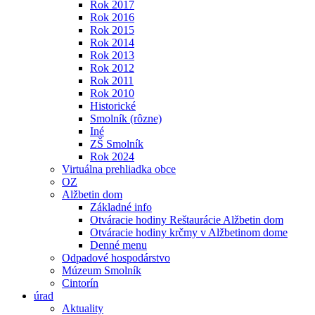
Rok 2017
Rok 2016
Rok 2015
Rok 2014
Rok 2013
Rok 2012
Rok 2011
Rok 2010
Historické
Smolník (rôzne)
Iné
ZŠ Smolník
Rok 2024
Virtuálna prehliadka obce
OZ
Alžbetin dom
Základné info
Otváracie hodiny Reštaurácie Alžbetin dom
Otváracie hodiny krčmy v Alžbetinom dome
Denné menu
Odpadové hospodárstvo
Múzeum Smolník
Cintorín
úrad
Aktuality