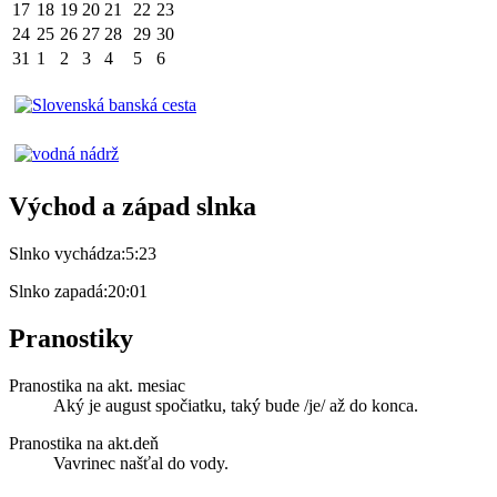
17
18
19
20
21
22
23
24
25
26
27
28
29
30
31
1
2
3
4
5
6
Východ a západ slnka
Slnko vychádza:
5:23
Slnko zapadá:
20:01
Pranostiky
Pranostika na akt. mesiac
Aký je august spočiatku, taký bude /je/ až do konca.
Pranostika na akt.deň
Vavrinec našťal do vody.