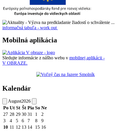
informačná tabuľa - work out
Mobilná aplikácia
Sledujte informácie z nášho webu v
mobilnej aplikácii -
V OBRAZE.
Kalendár
August
2026
Po
Ut
St
Št
Pia
So
Ne
27
28
29
30
31
1
2
3
4
5
6
7
8
9
10
11
12
13
14
15
16