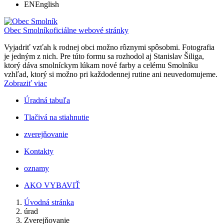
EN
English
Obec Smolník
oficiálne webové stránky
Vyjadriť vzťah k rodnej obci možno rôznymi spôsobmi. Fotografia
je jedným z nich. Pre túto formu sa rozhodol aj Stanislav Šiliga,
ktorý dáva smolníckym lúkam nové farby a celému Smolníku
vzhľad, ktorý si možno pri každodennej rutine ani neuvedomujeme.
Zobraziť viac
Úradná tabuľa
Tlačivá na stiahnutie
zverejňovanie
Kontakty
oznamy
AKO VYBAVIŤ
Úvodná stránka
úrad
Zverejňovanie