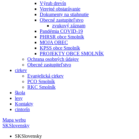
Výrub drevín
Verejné obstarávanie
Dokumenty na stiahnutie
Obecné zastupiteľstvo
zvukový záznam
Pandémia COVID-19
PHRSR obce Smolník
MOJA OBEC
KPSS obce Smolník
PROJEKTY OBCE SMOLNÍK
Ochrana osobných údajov
Obecné zastupiteľstvo
cirkev
Evanjelická cirkev
PCO Smolník
RKC Smolník
škola
lesy
Kontakty
cintorín
Mapa webu
SK
Slovensky
SK
Slovensky