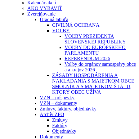
Kalendár akcií
AKO VYBAVIŤ
Zverejňovanie
Úradná tabuľa
CIVILNÁ OCHRANA
VOĽBY
VOĽBY PREZIDENTA
SLOVENSKEJ REPUBLIKY
VOĽBY DO EURÓPSKEHO
PARLAMENTU
REFERENDUM 2026
Voľby do orgánov samosprávy obce
a a krajov 2026
ZÁSADY HOSPODÁRENIA A
NAKLADANIA S MAJETKOM OBCE
SMOLNÍK A S MAJETKOM ŠTÁTU,
KTORÝ OBEC UŽÍVA
VZN – príspevky
VZN – dokumenty
Zmluvy, faktúry, objednávky
Archív ZFO
Zmluvy
Faktúry
Objednávky
Dokumenty