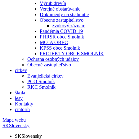
Výrub drevín
Verejné obstarávanie
Dokumenty na stiahnutie
Obecné zastupiteľstvo
zvukový záznam
Pandémia COVID-19
PHRSR obce Smolník
MOJA OBEC
KPSS obce Smolník
PROJEKTY OBCE SMOLNÍK
Ochrana osobných údajov
Obecné zastupiteľstvo
cirkev
Evanjelická cirkev
PCO Smolník
RKC Smolník
škola
lesy
Kontakty
cintorín
Mapa webu
SK
Slovensky
SK
Slovensky