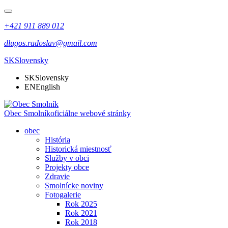
+421 911 889 012
dlugos.radoslav@gmail.com
SK
Slovensky
SK
Slovensky
EN
English
Obec Smolník
oficiálne webové stránky
obec
História
Historická miestnosť
Služby v obci
Projekty obce
Zdravie
Smolnícke noviny
Fotogalerie
Rok 2025
Rok 2021
Rok 2018