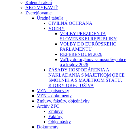
Kalendár akcií
AKO VYBAVIŤ
Zverejňovanie
Úradná tabuľa
CIVILNÁ OCHRANA
VOĽBY
VOĽBY PREZIDENTA
SLOVENSKEJ REPUBLIKY
VOĽBY DO EURÓPSKEHO
PARLAMENTU
REFERENDUM 2026
Voľby do orgánov samosprávy obce
a a krajov 2026
ZÁSADY HOSPODÁRENIA A
NAKLADANIA S MAJETKOM OBCE
SMOLNÍK A S MAJETKOM ŠTÁTU,
KTORÝ OBEC UŽÍVA
VZN – príspevky
VZN – dokumenty
Zmluvy, faktúry, objednávky
Archív ZFO
Zmluvy
Faktúry
Objednávky
Dokumenty