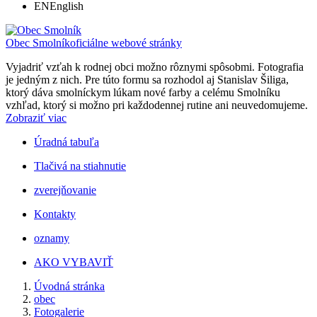
EN
English
Obec Smolník
oficiálne webové stránky
Vyjadriť vzťah k rodnej obci možno rôznymi spôsobmi. Fotografia
je jedným z nich. Pre túto formu sa rozhodol aj Stanislav Šiliga,
ktorý dáva smolníckym lúkam nové farby a celému Smolníku
vzhľad, ktorý si možno pri každodennej rutine ani neuvedomujeme.
Zobraziť viac
Úradná tabuľa
Tlačivá na stiahnutie
zverejňovanie
Kontakty
oznamy
AKO VYBAVIŤ
Úvodná stránka
obec
Fotogalerie