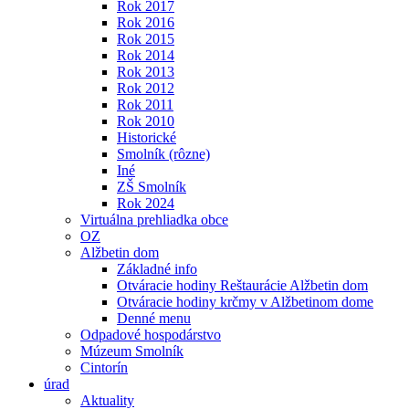
Rok 2017
Rok 2016
Rok 2015
Rok 2014
Rok 2013
Rok 2012
Rok 2011
Rok 2010
Historické
Smolník (rôzne)
Iné
ZŠ Smolník
Rok 2024
Virtuálna prehliadka obce
OZ
Alžbetin dom
Základné info
Otváracie hodiny Reštaurácie Alžbetin dom
Otváracie hodiny krčmy v Alžbetinom dome
Denné menu
Odpadové hospodárstvo
Múzeum Smolník
Cintorín
úrad
Aktuality