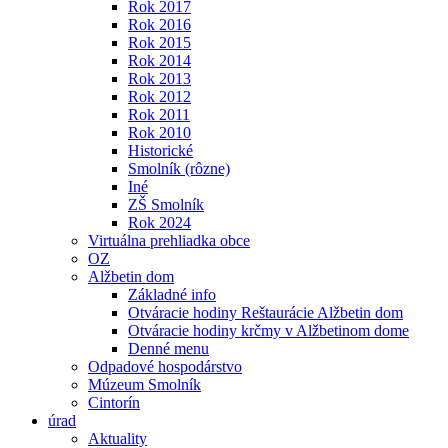
Rok 2017
Rok 2016
Rok 2015
Rok 2014
Rok 2013
Rok 2012
Rok 2011
Rok 2010
Historické
Smolník (rôzne)
Iné
ZŠ Smolník
Rok 2024
Virtuálna prehliadka obce
OZ
Alžbetin dom
Základné info
Otváracie hodiny Reštaurácie Alžbetin dom
Otváracie hodiny krčmy v Alžbetinom dome
Denné menu
Odpadové hospodárstvo
Múzeum Smolník
Cintorín
úrad
Aktuality