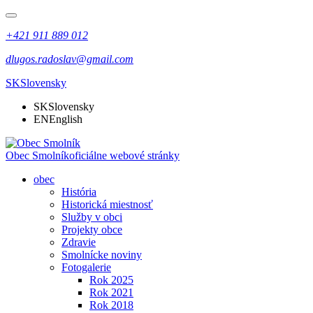
+421 911 889 012
dlugos.radoslav@gmail.com
SK
Slovensky
SK
Slovensky
EN
English
Obec Smolník
oficiálne webové stránky
obec
História
Historická miestnosť
Služby v obci
Projekty obce
Zdravie
Smolnícke noviny
Fotogalerie
Rok 2025
Rok 2021
Rok 2018