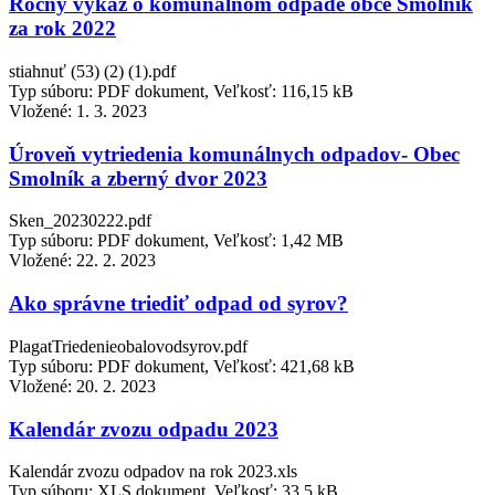
Ročný výkaz o komunálnom odpade obce Smolník
za rok 2022
stiahnuť (53) (2) (1).pdf
Typ súboru: PDF dokument, Veľkosť: 116,15 kB
Vložené:
1. 3. 2023
Úroveň vytriedenia komunálnych odpadov- Obec
Smolník a zberný dvor 2023
Sken_20230222.pdf
Typ súboru: PDF dokument, Veľkosť: 1,42 MB
Vložené:
22. 2. 2023
Ako správne triediť odpad od syrov?
PlagatTriedenieobalovodsyrov.pdf
Typ súboru: PDF dokument, Veľkosť: 421,68 kB
Vložené:
20. 2. 2023
Kalendár zvozu odpadu 2023
Kalendár zvozu odpadov na rok 2023.xls
Typ súboru: XLS dokument, Veľkosť: 33,5 kB