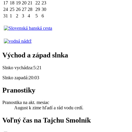
17
18
19
20
21
22
23
24
25
26
27
28
29
30
31
1
2
3
4
5
6
Východ a západ slnka
Slnko vychádza:
5:21
Slnko zapadá:
20:03
Pranostiky
Pranostika na akt. mesiac
August k zime hľadí a rád vodu cedí.
Voľný čas na Tajchu Smolník