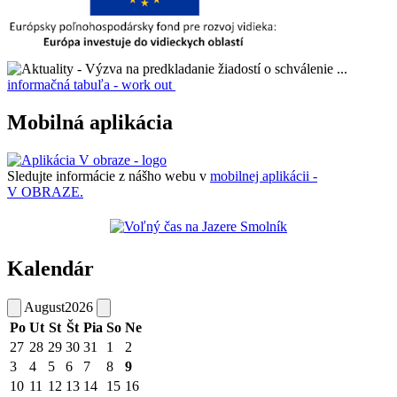
informačná tabuľa - work out
Mobilná aplikácia
Sledujte informácie z nášho webu v
mobilnej aplikácii -
V OBRAZE.
Kalendár
August
2026
Po
Ut
St
Št
Pia
So
Ne
27
28
29
30
31
1
2
3
4
5
6
7
8
9
10
11
12
13
14
15
16