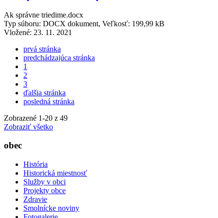
Ak správne triedime.docx
Typ súboru: DOCX dokument, Veľkosť: 199,99 kB
Vložené:
23. 11. 2021
prvá stránka
predchádzajúca stránka
1
2
3
ďalšia stránka
posledná stránka
Zobrazené
1
-
20
z 49
Zobraziť všetko
obec
História
Historická miestnosť
Služby v obci
Projekty obce
Zdravie
Smolnícke noviny
Fotogalerie