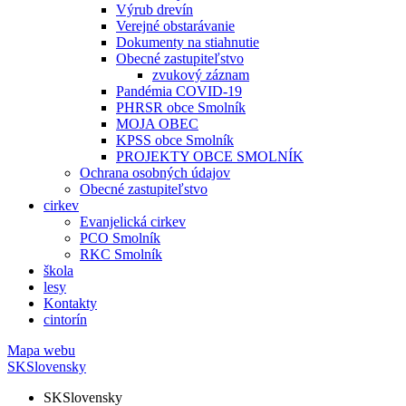
Výrub drevín
Verejné obstarávanie
Dokumenty na stiahnutie
Obecné zastupiteľstvo
zvukový záznam
Pandémia COVID-19
PHRSR obce Smolník
MOJA OBEC
KPSS obce Smolník
PROJEKTY OBCE SMOLNÍK
Ochrana osobných údajov
Obecné zastupiteľstvo
cirkev
Evanjelická cirkev
PCO Smolník
RKC Smolník
škola
lesy
Kontakty
cintorín
Mapa webu
SK
Slovensky
SK
Slovensky