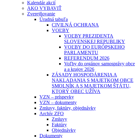
Kalendár akcií
AKO VYBAVIŤ
Zverejňovanie
Úradná tabuľa
CIVILNÁ OCHRANA
VOĽBY
VOĽBY PREZIDENTA
SLOVENSKEJ REPUBLIKY
VOĽBY DO EURÓPSKEHO
PARLAMENTU
REFERENDUM 2026
Voľby do orgánov samosprávy obce
a a krajov 2026
ZÁSADY HOSPODÁRENIA A
NAKLADANIA S MAJETKOM OBCE
SMOLNÍK A S MAJETKOM ŠTÁTU,
KTORÝ OBEC UŽÍVA
VZN – príspevky
VZN – dokumenty
Zmluvy, faktúry, objednávky
Archív ZFO
Zmluvy
Faktúry
Objednávky
Dokumenty