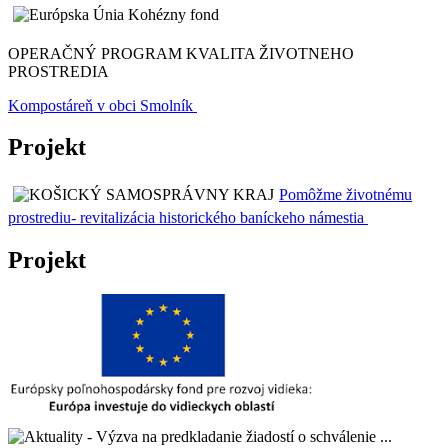
OPERAČNÝ PROGRAM KVALITA ŽIVOTNEHO
PROSTREDIA
Kompostáreň v obci Smolník
Projekt
Pomôžme životnému
prostrediu- revitalizácia historického baníckeho námestia
Projekt