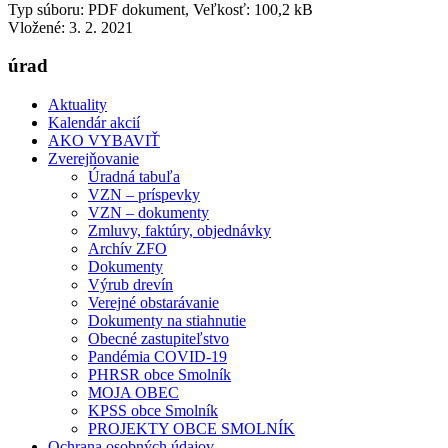
Typ súboru: PDF dokument, Veľkosť: 100,2 kB
Vložené:
3. 2. 2021
úrad
Aktuality
Kalendár akcií
AKO VYBAVIŤ
Zverejňovanie
Úradná tabuľa
VZN – príspevky
VZN – dokumenty
Zmluvy, faktúry, objednávky
Archív ZFO
Dokumenty
Výrub drevín
Verejné obstarávanie
Dokumenty na stiahnutie
Obecné zastupiteľstvo
Pandémia COVID-19
PHRSR obce Smolník
MOJA OBEC
KPSS obce Smolník
PROJEKTY OBCE SMOLNÍK
Ochrana osobných údajov