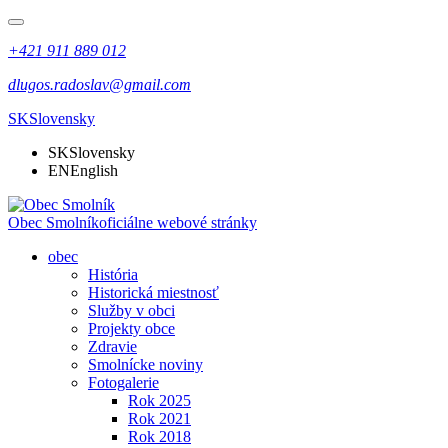
+421 911 889 012
dlugos.radoslav@gmail.com
SK
Slovensky
SK
Slovensky
EN
English
Obec Smolník
oficiálne webové stránky
obec
História
Historická miestnosť
Služby v obci
Projekty obce
Zdravie
Smolnícke noviny
Fotogalerie
Rok 2025
Rok 2021
Rok 2018