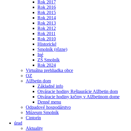
Rok 2017
Rok 2016
Rok 2015
Rok 2014
Rok 2013
Rok 2012
Rok 2011
Rok 2010
Historické
Smolník (rôzne)
Iné
ZŠ Smolník
Rok 2024
Virtuálna prehliadka obce
OZ
Alžbetin dom
Základné info
Otváracie hodiny Reštaurácie Alžbetin dom
Otváracie hodiny krčmy v Alžbetinom dome
Denné menu
Odpadové hospodárstvo
Múzeum Smolník
Cintorín
úrad
Aktuality