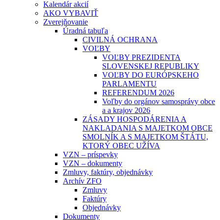
Kalendár akcií
AKO VYBAVIŤ
Zverejňovanie
Úradná tabuľa
CIVILNÁ OCHRANA
VOĽBY
VOĽBY PREZIDENTA
SLOVENSKEJ REPUBLIKY
VOĽBY DO EURÓPSKEHO
PARLAMENTU
REFERENDUM 2026
Voľby do orgánov samosprávy obce
a a krajov 2026
ZÁSADY HOSPODÁRENIA A
NAKLADANIA S MAJETKOM OBCE
SMOLNÍK A S MAJETKOM ŠTÁTU,
KTORÝ OBEC UŽÍVA
VZN – príspevky
VZN – dokumenty
Zmluvy, faktúry, objednávky
Archív ZFO
Zmluvy
Faktúry
Objednávky
Dokumenty