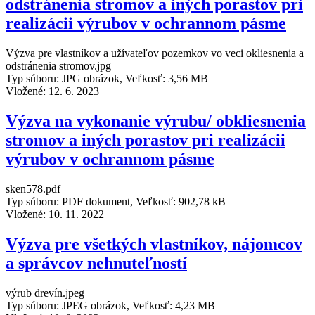
odstránenia stromov a iných porastov pri
realizácii výrubov v ochrannom pásme
Výzva pre vlastníkov a užívateľov pozemkov vo veci okliesnenia a
odstránenia stromov.jpg
Typ súboru: JPG obrázok, Veľkosť: 3,56 MB
Vložené:
12. 6. 2023
Výzva na vykonanie výrubu/ obkliesnenia
stromov a iných porastov pri realizácii
výrubov v ochrannom pásme
sken578.pdf
Typ súboru: PDF dokument, Veľkosť: 902,78 kB
Vložené:
10. 11. 2022
Výzva pre všetkých vlastníkov, nájomcov
a správcov nehnuteľností
výrub drevín.jpeg
Typ súboru: JPEG obrázok, Veľkosť: 4,23 MB