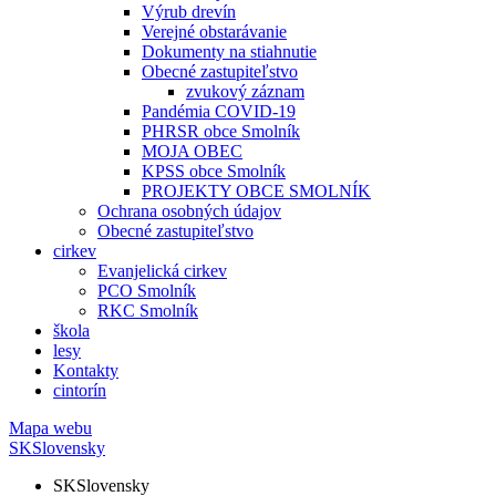
Výrub drevín
Verejné obstarávanie
Dokumenty na stiahnutie
Obecné zastupiteľstvo
zvukový záznam
Pandémia COVID-19
PHRSR obce Smolník
MOJA OBEC
KPSS obce Smolník
PROJEKTY OBCE SMOLNÍK
Ochrana osobných údajov
Obecné zastupiteľstvo
cirkev
Evanjelická cirkev
PCO Smolník
RKC Smolník
škola
lesy
Kontakty
cintorín
Mapa webu
SK
Slovensky
SK
Slovensky