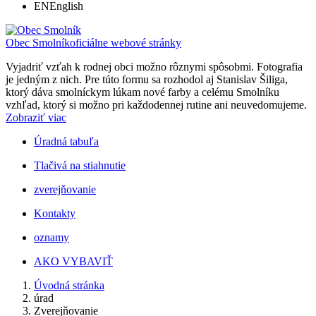
EN
English
Obec Smolník
oficiálne webové stránky
Vyjadriť vzťah k rodnej obci možno rôznymi spôsobmi. Fotografia
je jedným z nich. Pre túto formu sa rozhodol aj Stanislav Šiliga,
ktorý dáva smolníckym lúkam nové farby a celému Smolníku
vzhľad, ktorý si možno pri každodennej rutine ani neuvedomujeme.
Zobraziť viac
Úradná tabuľa
Tlačivá na stiahnutie
zverejňovanie
Kontakty
oznamy
AKO VYBAVIŤ
Úvodná stránka
úrad
Zverejňovanie