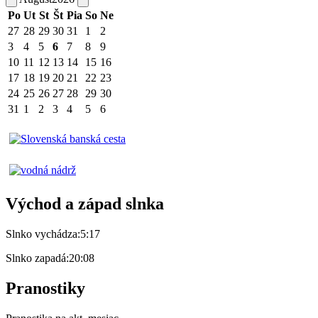
Po
Ut
St
Št
Pia
So
Ne
27
28
29
30
31
1
2
3
4
5
6
7
8
9
10
11
12
13
14
15
16
17
18
19
20
21
22
23
24
25
26
27
28
29
30
31
1
2
3
4
5
6
Východ a západ slnka
Slnko vychádza:
5:17
Slnko zapadá:
20:08
Pranostiky