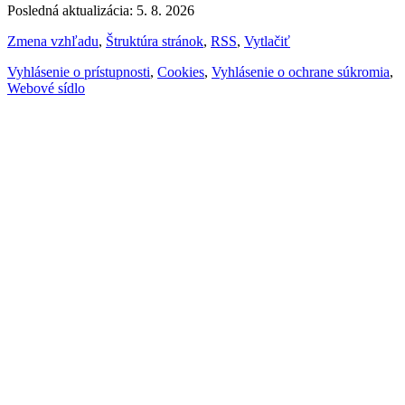
Posledná aktualizácia: 5. 8. 2026
Zmena vzhľadu
,
Štruktúra stránok
,
RSS
,
Vytlačiť
Vyhlásenie o prístupnosti
,
Cookies
,
Vyhlásenie o ochrane súkromia
,
Webové sídlo