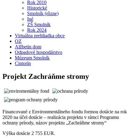
Rok 2010
Historické
Smolník (rôzne)
Iné
ZŠ Smolník
Rok 2024
Virtuálna prehliadka obce
OZ
Alžbetin dom
Odpadové hospodárstvo
Múzeum Smolník
Cintorín
Projekt Zachráňme stromy
Financované z Environmentálneho fondu formou dotácie na rok
2020 na účel dotácie – realizácia projektu v rámci Programu
ochrany prírody, názov projektu „Zachráňme stromy“
Výška dotácie 2 755 EUR.