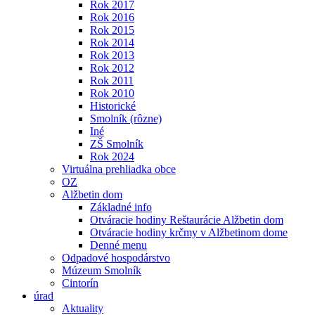
Rok 2017
Rok 2016
Rok 2015
Rok 2014
Rok 2013
Rok 2012
Rok 2011
Rok 2010
Historické
Smolník (rôzne)
Iné
ZŠ Smolník
Rok 2024
Virtuálna prehliadka obce
OZ
Alžbetin dom
Základné info
Otváracie hodiny Reštaurácie Alžbetin dom
Otváracie hodiny krčmy v Alžbetinom dome
Denné menu
Odpadové hospodárstvo
Múzeum Smolník
Cintorín
úrad
Aktuality