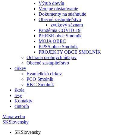
Výrub drevín
Verejné obstarávanie
Dokumenty na stiahnutie
Obecné zastupiteľstvo
zvukový záznam
Pandémia COVID-19
PHRSR obce Smolník
MOJA OBEC
KPSS obce Smolník
PROJEKTY OBCE SMOLNÍK
Ochrana osobných údajov
Obecné zastupiteľstvo
cirkev
Evanjelická cirkev
PCO Smolník
RKC Smolník
škola
lesy
Kontakty
cintorín
Mapa webu
SK
Slovensky
SK
Slovensky