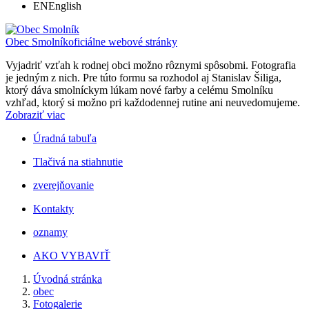
EN
English
Obec Smolník
oficiálne webové stránky
Vyjadriť vzťah k rodnej obci možno rôznymi spôsobmi. Fotografia
je jedným z nich. Pre túto formu sa rozhodol aj Stanislav Šiliga,
ktorý dáva smolníckym lúkam nové farby a celému Smolníku
vzhľad, ktorý si možno pri každodennej rutine ani neuvedomujeme.
Zobraziť viac
Úradná tabuľa
Tlačivá na stiahnutie
zverejňovanie
Kontakty
oznamy
AKO VYBAVIŤ
Úvodná stránka
obec
Fotogalerie