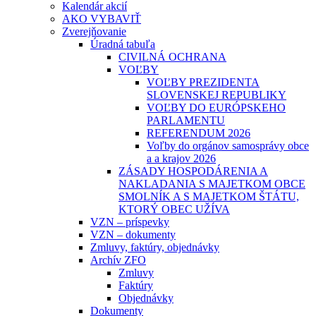
Kalendár akcií
AKO VYBAVIŤ
Zverejňovanie
Úradná tabuľa
CIVILNÁ OCHRANA
VOĽBY
VOĽBY PREZIDENTA
SLOVENSKEJ REPUBLIKY
VOĽBY DO EURÓPSKEHO
PARLAMENTU
REFERENDUM 2026
Voľby do orgánov samosprávy obce
a a krajov 2026
ZÁSADY HOSPODÁRENIA A
NAKLADANIA S MAJETKOM OBCE
SMOLNÍK A S MAJETKOM ŠTÁTU,
KTORÝ OBEC UŽÍVA
VZN – príspevky
VZN – dokumenty
Zmluvy, faktúry, objednávky
Archív ZFO
Zmluvy
Faktúry
Objednávky
Dokumenty