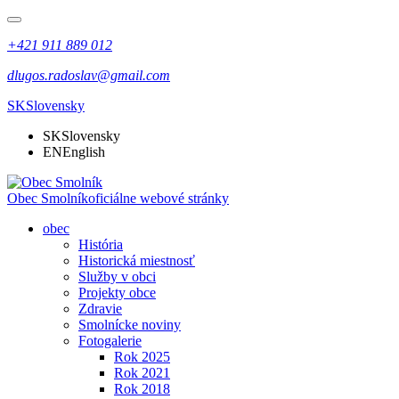
+421 911 889 012
dlugos.radoslav@gmail.com
SK
Slovensky
SK
Slovensky
EN
English
Obec Smolník
oficiálne webové stránky
obec
História
Historická miestnosť
Služby v obci
Projekty obce
Zdravie
Smolnícke noviny
Fotogalerie
Rok 2025
Rok 2021
Rok 2018