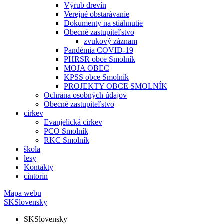
Výrub drevín
Verejné obstarávanie
Dokumenty na stiahnutie
Obecné zastupiteľstvo
zvukový záznam
Pandémia COVID-19
PHRSR obce Smolník
MOJA OBEC
KPSS obce Smolník
PROJEKTY OBCE SMOLNÍK
Ochrana osobných údajov
Obecné zastupiteľstvo
cirkev
Evanjelická cirkev
PCO Smolník
RKC Smolník
škola
lesy
Kontakty
cintorín
Mapa webu
SK
Slovensky
SK
Slovensky