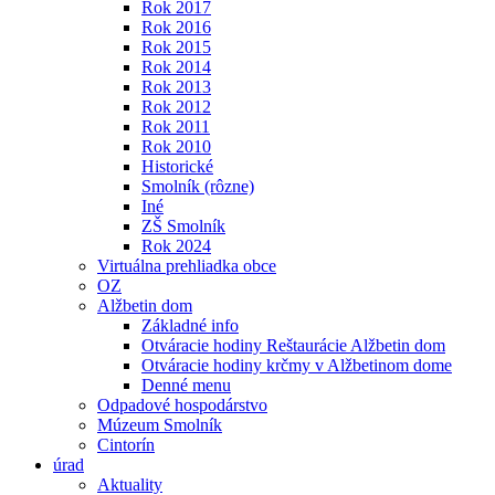
Rok 2017
Rok 2016
Rok 2015
Rok 2014
Rok 2013
Rok 2012
Rok 2011
Rok 2010
Historické
Smolník (rôzne)
Iné
ZŠ Smolník
Rok 2024
Virtuálna prehliadka obce
OZ
Alžbetin dom
Základné info
Otváracie hodiny Reštaurácie Alžbetin dom
Otváracie hodiny krčmy v Alžbetinom dome
Denné menu
Odpadové hospodárstvo
Múzeum Smolník
Cintorín
úrad
Aktuality