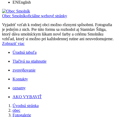
EN
English
Obec Smolník
oficiálne webové stránky
Vyjadriť vzťah k rodnej obci možno rôznymi spôsobmi. Fotografia
je jedným z nich. Pre túto formu sa rozhodol aj Stanislav Šiliga,
ktorý dáva smolníckym lúkam nové farby a celému Smolníku
vzhľad, ktorý si možno pri každodennej rutine ani neuvedomujeme.
Zobraziť viac
Úradná tabuľa
Tlačivá na stiahnutie
zverejňovanie
Kontakty
oznamy
AKO VYBAVIŤ
Úvodná stránka
obec
Fotogalerie