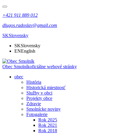
+421 911 889 012
dlugos.radoslav@gmail.com
SK
Slovensky
SK
Slovensky
EN
English
Obec Smolník
oficiálne webové stránky
obec
História
Historická miestnosť
Služby v obci
Projekty obce
Zdravie
Smolnícke noviny
Fotogalerie
Rok 2025
Rok 2021
Rok 2018