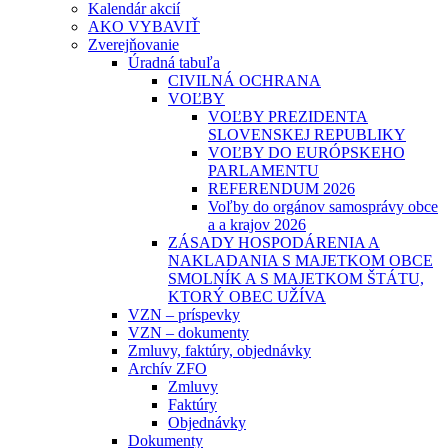
Kalendár akcií
AKO VYBAVIŤ
Zverejňovanie
Úradná tabuľa
CIVILNÁ OCHRANA
VOĽBY
VOĽBY PREZIDENTA
SLOVENSKEJ REPUBLIKY
VOĽBY DO EURÓPSKEHO
PARLAMENTU
REFERENDUM 2026
Voľby do orgánov samosprávy obce
a a krajov 2026
ZÁSADY HOSPODÁRENIA A
NAKLADANIA S MAJETKOM OBCE
SMOLNÍK A S MAJETKOM ŠTÁTU,
KTORÝ OBEC UŽÍVA
VZN – príspevky
VZN – dokumenty
Zmluvy, faktúry, objednávky
Archív ZFO
Zmluvy
Faktúry
Objednávky
Dokumenty