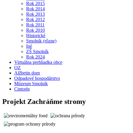
Rok 2015
Rok 2014
Rok 2013
Rok 2012
Rok 2011
Rok 2010
Historické
Smolník (rôzne)
Iné
ZŠ Smolník
Rok 2024
Virtuálna prehliadka obce
OZ
Alžbetin dom
Odpadové hospodárstvo
Múzeum Smolník
Cintorín
Projekt Zachráňme stromy