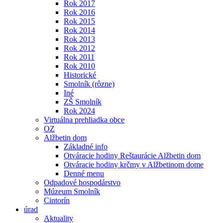
Rok 2017
Rok 2016
Rok 2015
Rok 2014
Rok 2013
Rok 2012
Rok 2011
Rok 2010
Historické
Smolník (rôzne)
Iné
ZŠ Smolník
Rok 2024
Virtuálna prehliadka obce
OZ
Alžbetin dom
Základné info
Otváracie hodiny Reštaurácie Alžbetin dom
Otváracie hodiny krčmy v Alžbetinom dome
Denné menu
Odpadové hospodárstvo
Múzeum Smolník
Cintorín
úrad
Aktuality