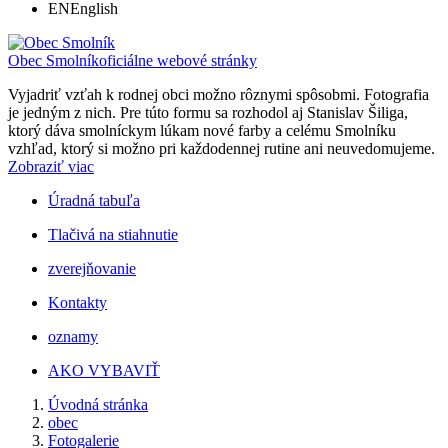
EN
English
Obec Smolník
oficiálne webové stránky
Vyjadriť vzťah k rodnej obci možno rôznymi spôsobmi. Fotografia
je jedným z nich. Pre túto formu sa rozhodol aj Stanislav Šiliga,
ktorý dáva smolníckym lúkam nové farby a celému Smolníku
vzhľad, ktorý si možno pri každodennej rutine ani neuvedomujeme.
Zobraziť viac
Úradná tabuľa
Tlačivá na stiahnutie
zverejňovanie
Kontakty
oznamy
AKO VYBAVIŤ
Úvodná stránka
obec
Fotogalerie