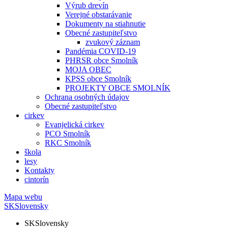
Výrub drevín
Verejné obstarávanie
Dokumenty na stiahnutie
Obecné zastupiteľstvo
zvukový záznam
Pandémia COVID-19
PHRSR obce Smolník
MOJA OBEC
KPSS obce Smolník
PROJEKTY OBCE SMOLNÍK
Ochrana osobných údajov
Obecné zastupiteľstvo
cirkev
Evanjelická cirkev
PCO Smolník
RKC Smolník
škola
lesy
Kontakty
cintorín
Mapa webu
SK
Slovensky
SK
Slovensky