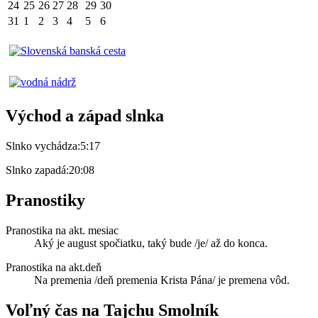
24
25
26
27
28
29
30
31
1
2
3
4
5
6
Východ a západ slnka
Slnko vychádza:
5:17
Slnko zapadá:
20:08
Pranostiky
Pranostika na akt. mesiac
Aký je august spočiatku, taký bude /je/ až do konca.
Pranostika na akt.deň
Na premenia /deň premenia Krista Pána/ je premena vôd.
Voľný čas na Tajchu Smolník