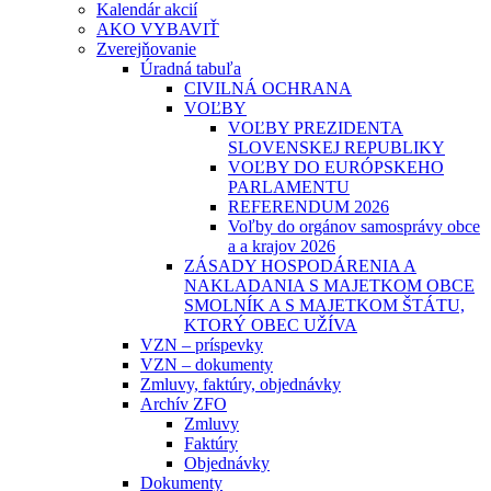
Kalendár akcií
AKO VYBAVIŤ
Zverejňovanie
Úradná tabuľa
CIVILNÁ OCHRANA
VOĽBY
VOĽBY PREZIDENTA
SLOVENSKEJ REPUBLIKY
VOĽBY DO EURÓPSKEHO
PARLAMENTU
REFERENDUM 2026
Voľby do orgánov samosprávy obce
a a krajov 2026
ZÁSADY HOSPODÁRENIA A
NAKLADANIA S MAJETKOM OBCE
SMOLNÍK A S MAJETKOM ŠTÁTU,
KTORÝ OBEC UŽÍVA
VZN – príspevky
VZN – dokumenty
Zmluvy, faktúry, objednávky
Archív ZFO
Zmluvy
Faktúry
Objednávky
Dokumenty