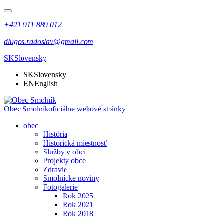
+421 911 889 012
dlugos.radoslav@gmail.com
SK
Slovensky
SK
Slovensky
EN
English
Obec Smolník
oficiálne webové stránky
obec
História
Historická miestnosť
Služby v obci
Projekty obce
Zdravie
Smolnícke noviny
Fotogalerie
Rok 2025
Rok 2021
Rok 2018