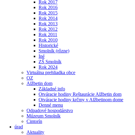
Rok 2017
Rok 2016
Rok 2015
Rok 2014
Rok 2013
Rok 2012
Rok 2011
Rok 2010
Historické
Smolník (rôzne)
Iné
ZŠ Smolník
Rok 2024
Virtuálna prehliadka obce
OZ
Alžbetin dom
Základné info
Otváracie hodiny Reštaurácie Alžbetin dom
Otváracie hodiny krčmy v Alžbetinom dome
Denné menu
Odpadové hospodárstvo
Múzeum Smolník
Cintorín
úrad
Aktuality