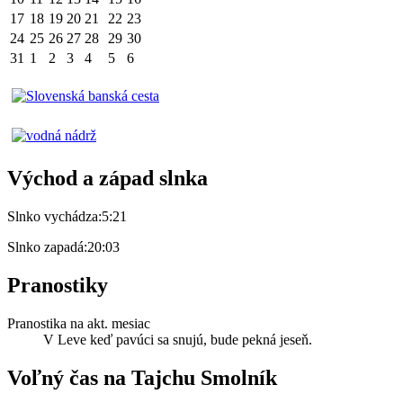
17
18
19
20
21
22
23
24
25
26
27
28
29
30
31
1
2
3
4
5
6
Východ a západ slnka
Slnko vychádza:
5:21
Slnko zapadá:
20:03
Pranostiky
Pranostika na akt. mesiac
V Leve keď pavúci sa snujú, bude pekná jeseň.
Voľný čas na Tajchu Smolník