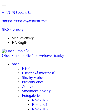
+421 911 889 012
dlugos.radoslav@gmail.com
SK
Slovensky
SK
Slovensky
EN
English
Obec Smolník
oficiálne webové stránky
obec
História
Historická miestnosť
Služby v obci
Projekty obce
Zdravie
Smolnícke noviny
Fotogalerie
Rok 2025
Rok 2021
Rok 2018