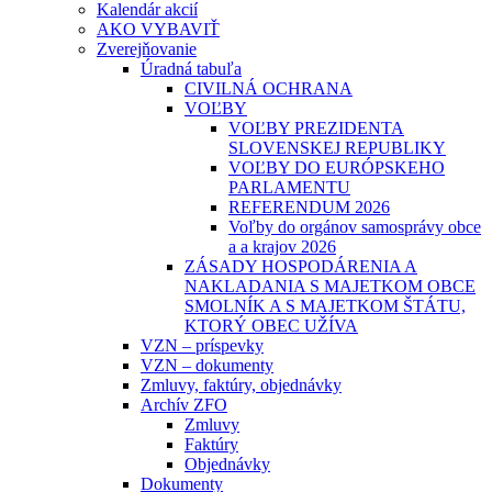
Kalendár akcií
AKO VYBAVIŤ
Zverejňovanie
Úradná tabuľa
CIVILNÁ OCHRANA
VOĽBY
VOĽBY PREZIDENTA
SLOVENSKEJ REPUBLIKY
VOĽBY DO EURÓPSKEHO
PARLAMENTU
REFERENDUM 2026
Voľby do orgánov samosprávy obce
a a krajov 2026
ZÁSADY HOSPODÁRENIA A
NAKLADANIA S MAJETKOM OBCE
SMOLNÍK A S MAJETKOM ŠTÁTU,
KTORÝ OBEC UŽÍVA
VZN – príspevky
VZN – dokumenty
Zmluvy, faktúry, objednávky
Archív ZFO
Zmluvy
Faktúry
Objednávky
Dokumenty