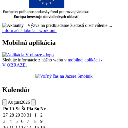
informačná tabuľa - work out
Mobilná aplikácia
Sledujte informácie z nášho webu v
mobilnej aplikácii -
V OBRAZE.
Kalendár
August
2026
Po
Ut
St
Št
Pia
So
Ne
27
28
29
30
31
1
2
3
4
5
6
7
8
9
10
11
12
13
14
15
16