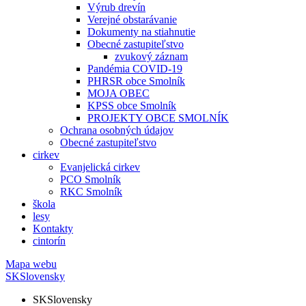
Výrub drevín
Verejné obstarávanie
Dokumenty na stiahnutie
Obecné zastupiteľstvo
zvukový záznam
Pandémia COVID-19
PHRSR obce Smolník
MOJA OBEC
KPSS obce Smolník
PROJEKTY OBCE SMOLNÍK
Ochrana osobných údajov
Obecné zastupiteľstvo
cirkev
Evanjelická cirkev
PCO Smolník
RKC Smolník
škola
lesy
Kontakty
cintorín
Mapa webu
SK
Slovensky
SK
Slovensky