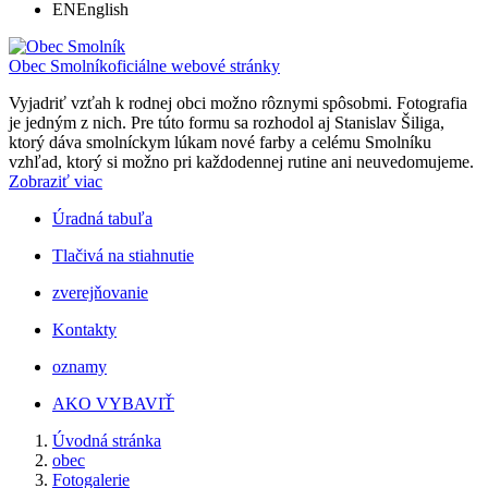
EN
English
Obec Smolník
oficiálne webové stránky
Vyjadriť vzťah k rodnej obci možno rôznymi spôsobmi. Fotografia
je jedným z nich. Pre túto formu sa rozhodol aj Stanislav Šiliga,
ktorý dáva smolníckym lúkam nové farby a celému Smolníku
vzhľad, ktorý si možno pri každodennej rutine ani neuvedomujeme.
Zobraziť viac
Úradná tabuľa
Tlačivá na stiahnutie
zverejňovanie
Kontakty
oznamy
AKO VYBAVIŤ
Úvodná stránka
obec
Fotogalerie