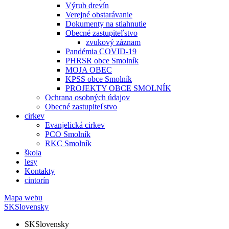
Výrub drevín
Verejné obstarávanie
Dokumenty na stiahnutie
Obecné zastupiteľstvo
zvukový záznam
Pandémia COVID-19
PHRSR obce Smolník
MOJA OBEC
KPSS obce Smolník
PROJEKTY OBCE SMOLNÍK
Ochrana osobných údajov
Obecné zastupiteľstvo
cirkev
Evanjelická cirkev
PCO Smolník
RKC Smolník
škola
lesy
Kontakty
cintorín
Mapa webu
SK
Slovensky
SK
Slovensky