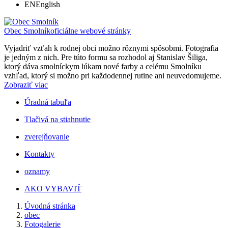
EN
English
Obec Smolník
oficiálne webové stránky
Vyjadriť vzťah k rodnej obci možno rôznymi spôsobmi. Fotografia
je jedným z nich. Pre túto formu sa rozhodol aj Stanislav Šiliga,
ktorý dáva smolníckym lúkam nové farby a celému Smolníku
vzhľad, ktorý si možno pri každodennej rutine ani neuvedomujeme.
Zobraziť viac
Úradná tabuľa
Tlačivá na stiahnutie
zverejňovanie
Kontakty
oznamy
AKO VYBAVIŤ
Úvodná stránka
obec
Fotogalerie