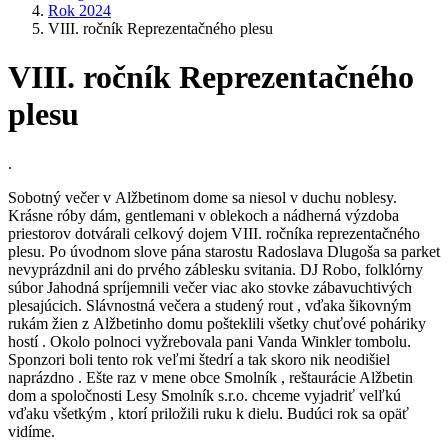
Rok 2024
VIII. ročník Reprezentačného plesu
VIII. ročník Reprezentačného
plesu
.
Sobotný večer v Alžbetinom dome sa niesol v duchu noblesy.
Krásne róby dám, gentlemani v oblekoch a nádherná výzdoba
priestorov dotvárali celkový dojem VIII. ročníka reprezentačného
plesu. Po úvodnom slove pána starostu Radoslava Dlugoša sa parket
nevyprázdnil ani do prvého záblesku svitania. DJ Robo, folklórny
súbor Jahodná spríjemnili večer viac ako stovke zábavuchtivých
plesajúcich. Slávnostná večera a studený rout , vďaka šikovným
rukám žien z Alžbetinho domu pošteklili všetky chuťové poháriky
hostí . Okolo polnoci vyžrebovala pani Vanda Winkler tombolu.
Sponzori boli tento rok veľmi štedrí a tak skoro nik neodišiel
naprázdno . Ešte raz v mene obce Smolník , reštaurácie Alžbetin
dom a spoločnosti Lesy Smolník s.r.o. chceme vyjadriť velľkú
vďaku všetkým , ktorí priložili ruku k dielu. Budúci rok sa opäť
vidíme.