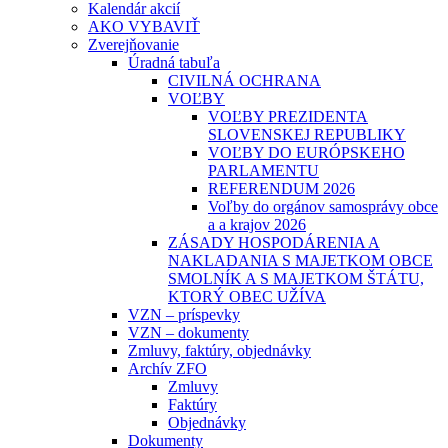
Kalendár akcií
AKO VYBAVIŤ
Zverejňovanie
Úradná tabuľa
CIVILNÁ OCHRANA
VOĽBY
VOĽBY PREZIDENTA
SLOVENSKEJ REPUBLIKY
VOĽBY DO EURÓPSKEHO
PARLAMENTU
REFERENDUM 2026
Voľby do orgánov samosprávy obce
a a krajov 2026
ZÁSADY HOSPODÁRENIA A
NAKLADANIA S MAJETKOM OBCE
SMOLNÍK A S MAJETKOM ŠTÁTU,
KTORÝ OBEC UŽÍVA
VZN – príspevky
VZN – dokumenty
Zmluvy, faktúry, objednávky
Archív ZFO
Zmluvy
Faktúry
Objednávky
Dokumenty