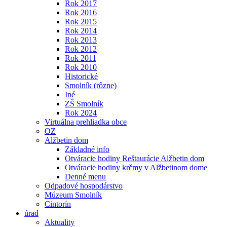
Rok 2017
Rok 2016
Rok 2015
Rok 2014
Rok 2013
Rok 2012
Rok 2011
Rok 2010
Historické
Smolník (rôzne)
Iné
ZŠ Smolník
Rok 2024
Virtuálna prehliadka obce
OZ
Alžbetin dom
Základné info
Otváracie hodiny Reštaurácie Alžbetin dom
Otváracie hodiny krčmy v Alžbetinom dome
Denné menu
Odpadové hospodárstvo
Múzeum Smolník
Cintorín
úrad
Aktuality