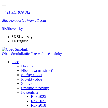
+421 911 889 012
dlugos.radoslav@gmail.com
SK
Slovensky
SK
Slovensky
EN
English
Obec Smolník
oficiálne webové stránky
obec
História
Historická miestnosť
Služby v obci
Projekty obce
Zdravie
Smolnícke noviny
Fotogalerie
Rok 2025
Rok 2021
Rok 2018