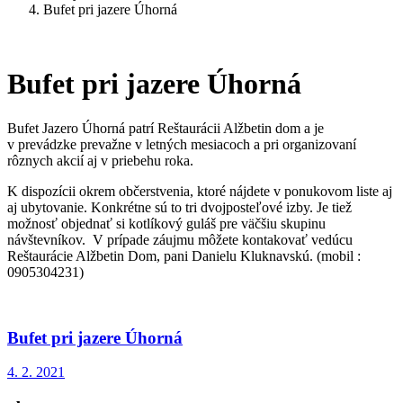
Bufet pri jazere Úhorná
Bufet pri jazere Úhorná
Bufet Jazero Úhorná patrí Reštaurácii Alžbetin dom a je
v prevádzke prevažne v letných mesiacoch a pri organizovaní
rôznych akcií aj v priebehu roka.
K dispozícii okrem občerstvenia, ktoré nájdete v ponukovom liste aj
aj ubytovanie. Konkrétne sú to tri dvojposteľové izby. Je tiež
možnosť objednať si kotlíkový guláš pre väčšiu skupinu
návštevníkov. V prípade záujmu môžete kontakovať vedúcu
Reštaurácie Alžbetin Dom, pani Danielu Kluknavskú. (mobil :
0905304231)
Bufet pri jazere Úhorná
4. 2. 2021