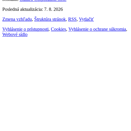
Posledná aktualizácia: 7. 8. 2026
Zmena vzhľadu
,
Štruktúra stránok
,
RSS
,
Vytlačiť
Vyhlásenie o prístupnosti
,
Cookies
,
Vyhlásenie o ochrane súkromia
,
Webové sídlo