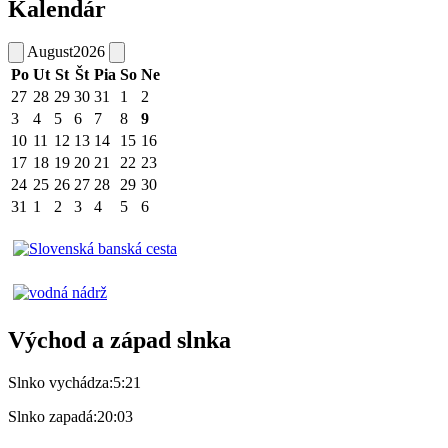
Kalendár
August
2026
Po
Ut
St
Št
Pia
So
Ne
27
28
29
30
31
1
2
3
4
5
6
7
8
9
10
11
12
13
14
15
16
17
18
19
20
21
22
23
24
25
26
27
28
29
30
31
1
2
3
4
5
6
Východ a západ slnka
Slnko vychádza:
5:21
Slnko zapadá:
20:03