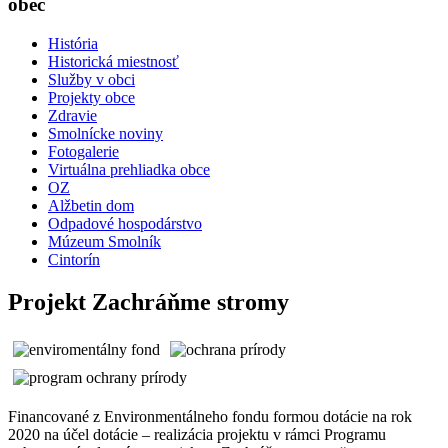
obec
História
Historická miestnosť
Služby v obci
Projekty obce
Zdravie
Smolnícke noviny
Fotogalerie
Virtuálna prehliadka obce
OZ
Alžbetin dom
Odpadové hospodárstvo
Múzeum Smolník
Cintorín
Projekt Zachráňme stromy
Financované z Environmentálneho fondu formou dotácie na rok
2020 na účel dotácie – realizácia projektu v rámci Programu