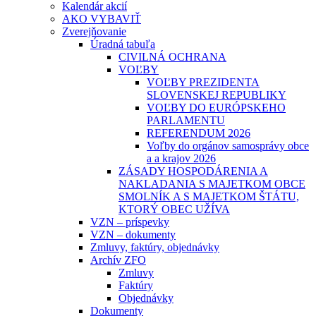
Kalendár akcií
AKO VYBAVIŤ
Zverejňovanie
Úradná tabuľa
CIVILNÁ OCHRANA
VOĽBY
VOĽBY PREZIDENTA
SLOVENSKEJ REPUBLIKY
VOĽBY DO EURÓPSKEHO
PARLAMENTU
REFERENDUM 2026
Voľby do orgánov samosprávy obce
a a krajov 2026
ZÁSADY HOSPODÁRENIA A
NAKLADANIA S MAJETKOM OBCE
SMOLNÍK A S MAJETKOM ŠTÁTU,
KTORÝ OBEC UŽÍVA
VZN – príspevky
VZN – dokumenty
Zmluvy, faktúry, objednávky
Archív ZFO
Zmluvy
Faktúry
Objednávky
Dokumenty