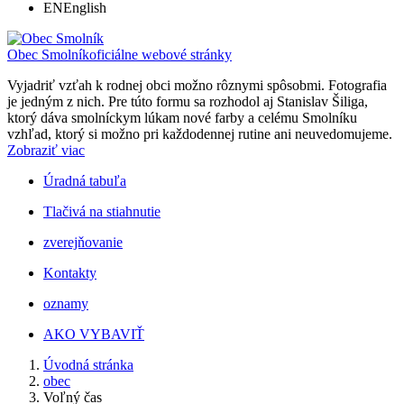
EN
English
Obec Smolník
oficiálne webové stránky
Vyjadriť vzťah k rodnej obci možno rôznymi spôsobmi. Fotografia
je jedným z nich. Pre túto formu sa rozhodol aj Stanislav Šiliga,
ktorý dáva smolníckym lúkam nové farby a celému Smolníku
vzhľad, ktorý si možno pri každodennej rutine ani neuvedomujeme.
Zobraziť viac
Úradná tabuľa
Tlačivá na stiahnutie
zverejňovanie
Kontakty
oznamy
AKO VYBAVIŤ
Úvodná stránka
obec
Voľný čas