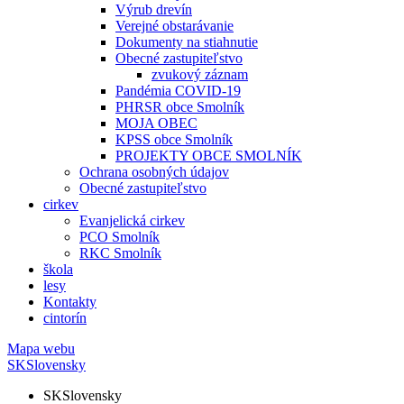
Výrub drevín
Verejné obstarávanie
Dokumenty na stiahnutie
Obecné zastupiteľstvo
zvukový záznam
Pandémia COVID-19
PHRSR obce Smolník
MOJA OBEC
KPSS obce Smolník
PROJEKTY OBCE SMOLNÍK
Ochrana osobných údajov
Obecné zastupiteľstvo
cirkev
Evanjelická cirkev
PCO Smolník
RKC Smolník
škola
lesy
Kontakty
cintorín
Mapa webu
SK
Slovensky
SK
Slovensky