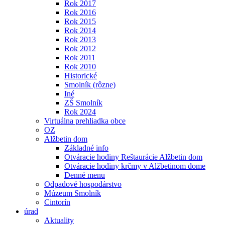
Rok 2017
Rok 2016
Rok 2015
Rok 2014
Rok 2013
Rok 2012
Rok 2011
Rok 2010
Historické
Smolník (rôzne)
Iné
ZŠ Smolník
Rok 2024
Virtuálna prehliadka obce
OZ
Alžbetin dom
Základné info
Otváracie hodiny Reštaurácie Alžbetin dom
Otváracie hodiny krčmy v Alžbetinom dome
Denné menu
Odpadové hospodárstvo
Múzeum Smolník
Cintorín
úrad
Aktuality