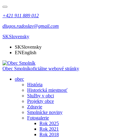
+421 911 889 012
dlugos.radoslav@gmail.com
SK
Slovensky
SK
Slovensky
EN
English
Obec Smolník
oficiálne webové stránky
obec
História
Historická miestnosť
Služby v obci
Projekty obce
Zdravie
Smolnícke noviny
Fotogalerie
Rok 2025
Rok 2021
Rok 2018