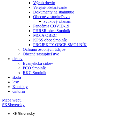
Výrub drevín
Verejné obstarávanie
Dokumenty na stiahnutie
Obecné zastupiteľstvo
zvukový záznam
Pandémia COVID-19
PHRSR obce Smolník
MOJA OBEC
KPSS obce Smolník
PROJEKTY OBCE SMOLNÍK
Ochrana osobných údajov
Obecné zastupiteľstvo
cirkev
Evanjelická cirkev
PCO Smolník
RKC Smolník
škola
lesy
Kontakty
cintorín
Mapa webu
SK
Slovensky
SK
Slovensky