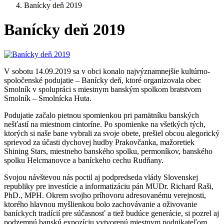
Banícky deň 2019
Banícky deň 2019
V sobotu 14.09.2019 sa v obci konalo najvýznamnejšie kultúrno-
spoločenské podujatie – Banícky deň, ktoré organizovala obec
Smolník v spolupráci s miestnym banským spolkom bratstvom
Smolník – Smolnícka Huta.
Podujatie začalo pietnou spomienkou pri pamätníku banských
nešťastí na miestnom cintoríne. Po spomienke na všetkých tých,
ktorých si naše bane vybrali za svoje obete, prešiel obcou alegorický
sprievod za účasti dychovej hudby Prakovčanka, mažoretiek
Shining Stars, miestneho banského spolku, permoníkov, banského
spolku Helcmanovce a baníckeho cechu Rudňany.
Svojou návštevou nás poctil aj podpredseda vlády Slovenskej
republiky pre investície a informatizáciu pán MUDr. Richard Raši,
PhD., MPH. Okrem svojho príhovoru adresovanému verejnosti,
ktorého hlavnou myšlienkou bolo zachovávanie a oživovanie
baníckych tradícií pre súčasnosť a tiež budúce generácie, si pozrel aj
podzemnú banskú expozíciu vytvorenú miestnym podnikateľom.