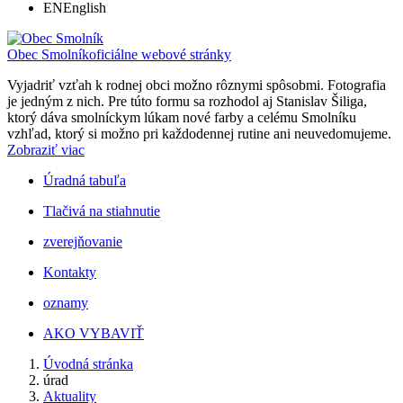
EN
English
Obec Smolník
oficiálne webové stránky
Vyjadriť vzťah k rodnej obci možno rôznymi spôsobmi. Fotografia
je jedným z nich. Pre túto formu sa rozhodol aj Stanislav Šiliga,
ktorý dáva smolníckym lúkam nové farby a celému Smolníku
vzhľad, ktorý si možno pri každodennej rutine ani neuvedomujeme.
Zobraziť viac
Úradná tabuľa
Tlačivá na stiahnutie
zverejňovanie
Kontakty
oznamy
AKO VYBAVIŤ
Úvodná stránka
úrad
Aktuality