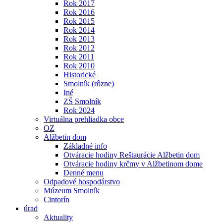
Rok 2017
Rok 2016
Rok 2015
Rok 2014
Rok 2013
Rok 2012
Rok 2011
Rok 2010
Historické
Smolník (rôzne)
Iné
ZŠ Smolník
Rok 2024
Virtuálna prehliadka obce
OZ
Alžbetin dom
Základné info
Otváracie hodiny Reštaurácie Alžbetin dom
Otváracie hodiny krčmy v Alžbetinom dome
Denné menu
Odpadové hospodárstvo
Múzeum Smolník
Cintorín
úrad
Aktuality