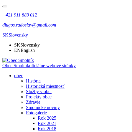
+421 911 889 012
dlugos.radoslav@gmail.com
SK
Slovensky
SK
Slovensky
EN
English
Obec Smolník
oficiálne webové stránky
obec
História
Historická miestnosť
Služby v obci
Projekty obce
Zdravie
Smolnícke noviny
Fotogalerie
Rok 2025
Rok 2021
Rok 2018