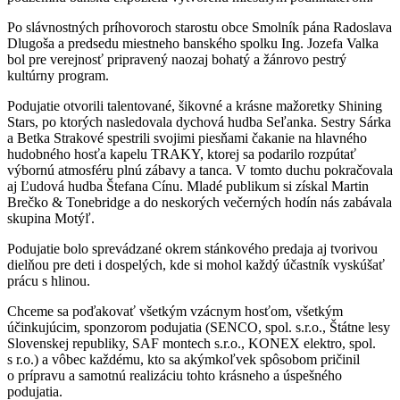
Po slávnostných príhovoroch starostu obce Smolník pána Radoslava
Dlugoša a predsedu miestneho banského spolku Ing. Jozefa Valka
bol pre verejnosť pripravený naozaj bohatý a žánrovo pestrý
kultúrny program.
Podujatie otvorili talentované, šikovné a krásne mažoretky Shining
Stars, po ktorých nasledovala dychová hudba Seľanka. Sestry Sárka
a Betka Strakové spestrili svojimi piesňami čakanie na hlavného
hudobného hosťa kapelu TRAKY, ktorej sa podarilo rozpútať
výbornú atmosféru plnú zábavy a tanca. V tomto duchu pokračovala
aj Ľudová hudba Štefana Cínu. Mladé publikum si získal Martin
Brečko & Tonebridge a do neskorých večerných hodín nás zabávala
skupina Motýľ.
Podujatie bolo sprevádzané okrem stánkového predaja aj tvorivou
dielňou pre deti i dospelých, kde si mohol každý účastník vyskúšať
prácu s hlinou.
Chceme sa poďakovať všetkým vzácnym hosťom, všetkým
účinkujúcim, sponzorom podujatia (SENCO, spol. s.r.o., Štátne lesy
Slovenskej republiky, SAF montech s.r.o., KONEX elektro, spol.
s r.o.) a vôbec každému, kto sa akýmkoľvek spôsobom pričinil
o prípravu a samotnú realizáciu tohto krásneho a úspešného
podujatia.