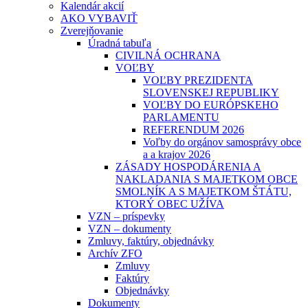
Kalendár akcií
AKO VYBAVIŤ
Zverejňovanie
Úradná tabuľa
CIVILNÁ OCHRANA
VOĽBY
VOĽBY PREZIDENTA
SLOVENSKEJ REPUBLIKY
VOĽBY DO EURÓPSKEHO
PARLAMENTU
REFERENDUM 2026
Voľby do orgánov samosprávy obce
a a krajov 2026
ZÁSADY HOSPODÁRENIA A
NAKLADANIA S MAJETKOM OBCE
SMOLNÍK A S MAJETKOM ŠTÁTU,
KTORÝ OBEC UŽÍVA
VZN – príspevky
VZN – dokumenty
Zmluvy, faktúry, objednávky
Archív ZFO
Zmluvy
Faktúry
Objednávky
Dokumenty