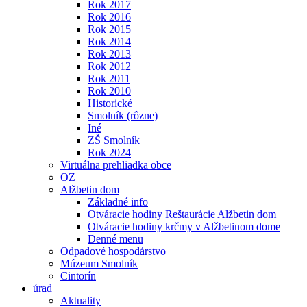
Rok 2017
Rok 2016
Rok 2015
Rok 2014
Rok 2013
Rok 2012
Rok 2011
Rok 2010
Historické
Smolník (rôzne)
Iné
ZŠ Smolník
Rok 2024
Virtuálna prehliadka obce
OZ
Alžbetin dom
Základné info
Otváracie hodiny Reštaurácie Alžbetin dom
Otváracie hodiny krčmy v Alžbetinom dome
Denné menu
Odpadové hospodárstvo
Múzeum Smolník
Cintorín
úrad
Aktuality