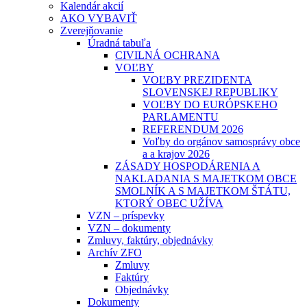
Kalendár akcií
AKO VYBAVIŤ
Zverejňovanie
Úradná tabuľa
CIVILNÁ OCHRANA
VOĽBY
VOĽBY PREZIDENTA
SLOVENSKEJ REPUBLIKY
VOĽBY DO EURÓPSKEHO
PARLAMENTU
REFERENDUM 2026
Voľby do orgánov samosprávy obce
a a krajov 2026
ZÁSADY HOSPODÁRENIA A
NAKLADANIA S MAJETKOM OBCE
SMOLNÍK A S MAJETKOM ŠTÁTU,
KTORÝ OBEC UŽÍVA
VZN – príspevky
VZN – dokumenty
Zmluvy, faktúry, objednávky
Archív ZFO
Zmluvy
Faktúry
Objednávky
Dokumenty