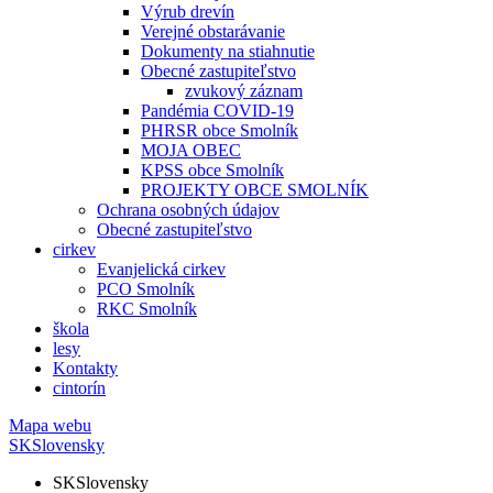
Výrub drevín
Verejné obstarávanie
Dokumenty na stiahnutie
Obecné zastupiteľstvo
zvukový záznam
Pandémia COVID-19
PHRSR obce Smolník
MOJA OBEC
KPSS obce Smolník
PROJEKTY OBCE SMOLNÍK
Ochrana osobných údajov
Obecné zastupiteľstvo
cirkev
Evanjelická cirkev
PCO Smolník
RKC Smolník
škola
lesy
Kontakty
cintorín
Mapa webu
SK
Slovensky
SK
Slovensky