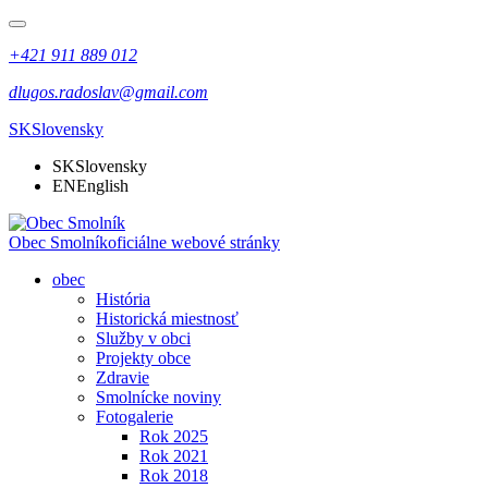
+421 911 889 012
dlugos.radoslav@gmail.com
SK
Slovensky
SK
Slovensky
EN
English
Obec Smolník
oficiálne webové stránky
obec
História
Historická miestnosť
Služby v obci
Projekty obce
Zdravie
Smolnícke noviny
Fotogalerie
Rok 2025
Rok 2021
Rok 2018