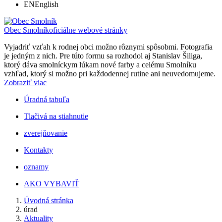
EN
English
Obec Smolník
oficiálne webové stránky
Vyjadriť vzťah k rodnej obci možno rôznymi spôsobmi. Fotografia
je jedným z nich. Pre túto formu sa rozhodol aj Stanislav Šiliga,
ktorý dáva smolníckym lúkam nové farby a celému Smolníku
vzhľad, ktorý si možno pri každodennej rutine ani neuvedomujeme.
Zobraziť viac
Úradná tabuľa
Tlačivá na stiahnutie
zverejňovanie
Kontakty
oznamy
AKO VYBAVIŤ
Úvodná stránka
úrad
Aktuality