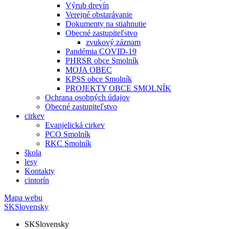
Výrub drevín
Verejné obstarávanie
Dokumenty na stiahnutie
Obecné zastupiteľstvo
zvukový záznam
Pandémia COVID-19
PHRSR obce Smolník
MOJA OBEC
KPSS obce Smolník
PROJEKTY OBCE SMOLNÍK
Ochrana osobných údajov
Obecné zastupiteľstvo
cirkev
Evanjelická cirkev
PCO Smolník
RKC Smolník
škola
lesy
Kontakty
cintorín
Mapa webu
SK
Slovensky
SK
Slovensky