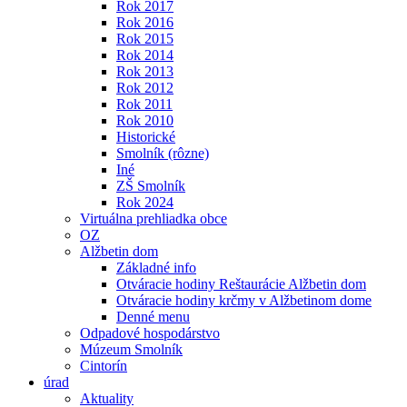
Rok 2017
Rok 2016
Rok 2015
Rok 2014
Rok 2013
Rok 2012
Rok 2011
Rok 2010
Historické
Smolník (rôzne)
Iné
ZŠ Smolník
Rok 2024
Virtuálna prehliadka obce
OZ
Alžbetin dom
Základné info
Otváracie hodiny Reštaurácie Alžbetin dom
Otváracie hodiny krčmy v Alžbetinom dome
Denné menu
Odpadové hospodárstvo
Múzeum Smolník
Cintorín
úrad
Aktuality