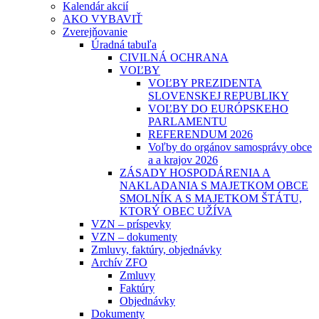
Kalendár akcií
AKO VYBAVIŤ
Zverejňovanie
Úradná tabuľa
CIVILNÁ OCHRANA
VOĽBY
VOĽBY PREZIDENTA
SLOVENSKEJ REPUBLIKY
VOĽBY DO EURÓPSKEHO
PARLAMENTU
REFERENDUM 2026
Voľby do orgánov samosprávy obce
a a krajov 2026
ZÁSADY HOSPODÁRENIA A
NAKLADANIA S MAJETKOM OBCE
SMOLNÍK A S MAJETKOM ŠTÁTU,
KTORÝ OBEC UŽÍVA
VZN – príspevky
VZN – dokumenty
Zmluvy, faktúry, objednávky
Archív ZFO
Zmluvy
Faktúry
Objednávky
Dokumenty