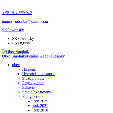
+421 911 889 012
dlugos.radoslav@gmail.com
SK
Slovensky
SK
Slovensky
EN
English
Obec Smolník
oficiálne webové stránky
obec
História
Historická miestnosť
Služby v obci
Projekty obce
Zdravie
Smolnícke noviny
Fotogalerie
Rok 2025
Rok 2021
Rok 2018