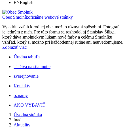
EN
English
Obec Smolník
oficiálne webové stránky
Vyjadriť vzťah k rodnej obci možno rôznymi spôsobmi. Fotografia
je jedným z nich. Pre túto formu sa rozhodol aj Stanislav Šiliga,
ktorý dáva smolníckym lúkam nové farby a celému Smolníku
vzhľad, ktorý si možno pri každodennej rutine ani neuvedomujeme.
Zobraziť viac
Úradná tabuľa
Tlačivá na stiahnutie
zverejňovanie
Kontakty
oznamy
AKO VYBAVIŤ
Úvodná stránka
úrad
Aktuality