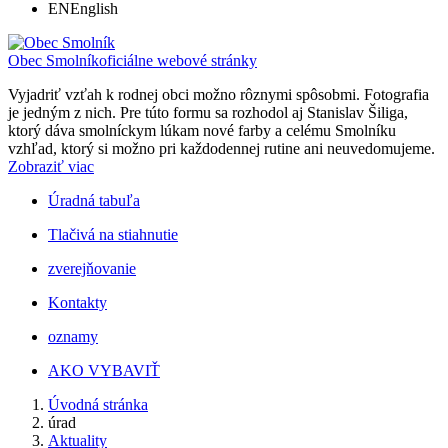
EN
English
Obec Smolník
oficiálne webové stránky
Vyjadriť vzťah k rodnej obci možno rôznymi spôsobmi. Fotografia
je jedným z nich. Pre túto formu sa rozhodol aj Stanislav Šiliga,
ktorý dáva smolníckym lúkam nové farby a celému Smolníku
vzhľad, ktorý si možno pri každodennej rutine ani neuvedomujeme.
Zobraziť viac
Úradná tabuľa
Tlačivá na stiahnutie
zverejňovanie
Kontakty
oznamy
AKO VYBAVIŤ
Úvodná stránka
úrad
Aktuality