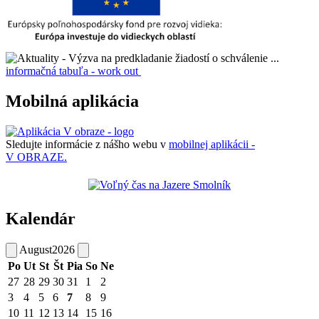
informačná tabuľa - work out
Mobilná aplikácia
Sledujte informácie z nášho webu v
mobilnej aplikácii -
V OBRAZE.
Kalendár
August
2026
Po
Ut
St
Št
Pia
So
Ne
27
28
29
30
31
1
2
3
4
5
6
7
8
9
10
11
12
13
14
15
16