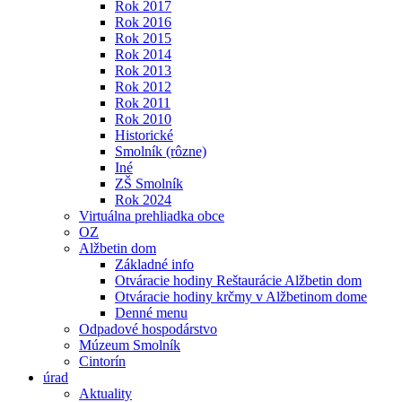
Rok 2017
Rok 2016
Rok 2015
Rok 2014
Rok 2013
Rok 2012
Rok 2011
Rok 2010
Historické
Smolník (rôzne)
Iné
ZŠ Smolník
Rok 2024
Virtuálna prehliadka obce
OZ
Alžbetin dom
Základné info
Otváracie hodiny Reštaurácie Alžbetin dom
Otváracie hodiny krčmy v Alžbetinom dome
Denné menu
Odpadové hospodárstvo
Múzeum Smolník
Cintorín
úrad
Aktuality