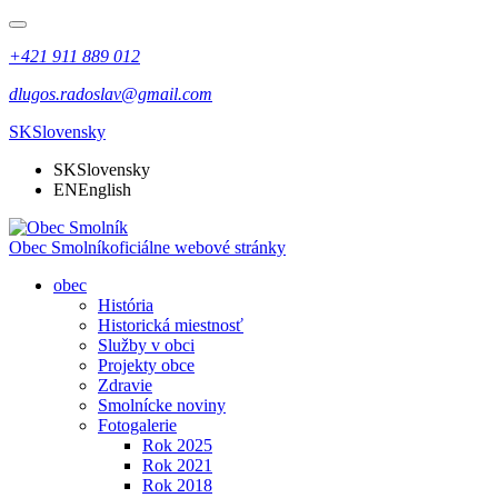
+421 911 889 012
dlugos.radoslav@gmail.com
SK
Slovensky
SK
Slovensky
EN
English
Obec Smolník
oficiálne webové stránky
obec
História
Historická miestnosť
Služby v obci
Projekty obce
Zdravie
Smolnícke noviny
Fotogalerie
Rok 2025
Rok 2021
Rok 2018