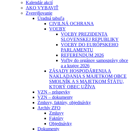
Kalendár akcií
AKO VYBAVIŤ
Zverejňovanie
Úradná tabuľa
CIVILNÁ OCHRANA
VOĽBY
VOĽBY PREZIDENTA
SLOVENSKEJ REPUBLIKY
VOĽBY DO EURÓPSKEHO
PARLAMENTU
REFERENDUM 2026
Voľby do orgánov samosprávy obce
a a krajov 2026
ZÁSADY HOSPODÁRENIA A
NAKLADANIA S MAJETKOM OBCE
SMOLNÍK A S MAJETKOM ŠTÁTU,
KTORÝ OBEC UŽÍVA
VZN – príspevky
VZN – dokumenty
Zmluvy, faktúry, objednávky
Archív ZFO
Zmluvy
Faktúry
Objednávky
Dokumenty