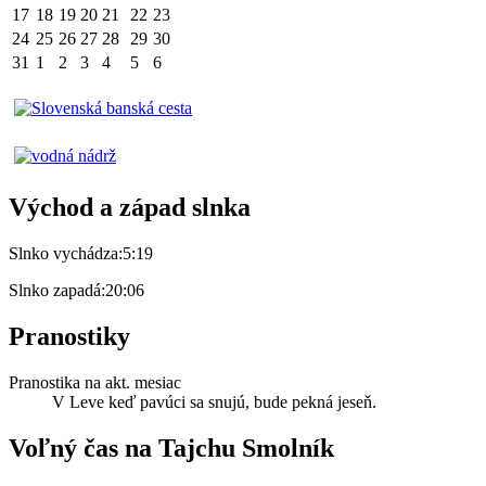
17
18
19
20
21
22
23
24
25
26
27
28
29
30
31
1
2
3
4
5
6
Východ a západ slnka
Slnko vychádza:
5:19
Slnko zapadá:
20:06
Pranostiky
Pranostika na akt. mesiac
V Leve keď pavúci sa snujú, bude pekná jeseň.
Voľný čas na Tajchu Smolník