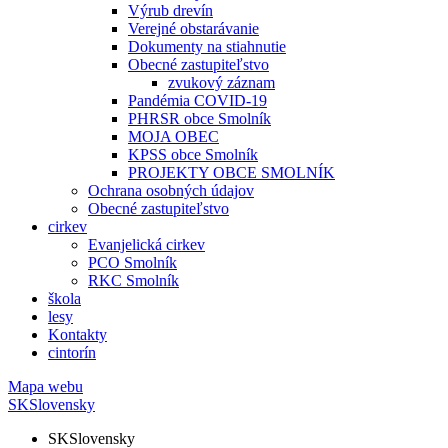
Výrub drevín
Verejné obstarávanie
Dokumenty na stiahnutie
Obecné zastupiteľstvo
zvukový záznam
Pandémia COVID-19
PHRSR obce Smolník
MOJA OBEC
KPSS obce Smolník
PROJEKTY OBCE SMOLNÍK
Ochrana osobných údajov
Obecné zastupiteľstvo
cirkev
Evanjelická cirkev
PCO Smolník
RKC Smolník
škola
lesy
Kontakty
cintorín
Mapa webu
SK
Slovensky
SK
Slovensky