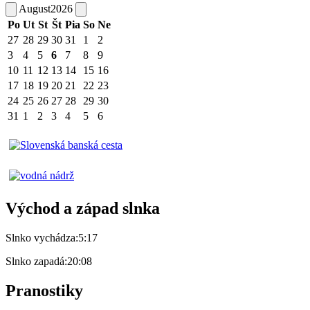
August
2026
Po
Ut
St
Št
Pia
So
Ne
27
28
29
30
31
1
2
3
4
5
6
7
8
9
10
11
12
13
14
15
16
17
18
19
20
21
22
23
24
25
26
27
28
29
30
31
1
2
3
4
5
6
Východ a západ slnka
Slnko vychádza:
5:17
Slnko zapadá:
20:08
Pranostiky