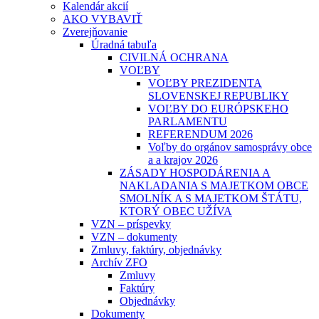
Kalendár akcií
AKO VYBAVIŤ
Zverejňovanie
Úradná tabuľa
CIVILNÁ OCHRANA
VOĽBY
VOĽBY PREZIDENTA
SLOVENSKEJ REPUBLIKY
VOĽBY DO EURÓPSKEHO
PARLAMENTU
REFERENDUM 2026
Voľby do orgánov samosprávy obce
a a krajov 2026
ZÁSADY HOSPODÁRENIA A
NAKLADANIA S MAJETKOM OBCE
SMOLNÍK A S MAJETKOM ŠTÁTU,
KTORÝ OBEC UŽÍVA
VZN – príspevky
VZN – dokumenty
Zmluvy, faktúry, objednávky
Archív ZFO
Zmluvy
Faktúry
Objednávky
Dokumenty