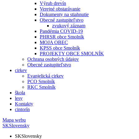
Výrub drevín
Verejné obstarávanie
Dokumenty na stiahnutie
Obecné zastupiteľstvo
zvukový záznam
Pandémia COVID-19
PHRSR obce Smolník
MOJA OBEC
KPSS obce Smolník
PROJEKTY OBCE SMOLNÍK
Ochrana osobných údajov
Obecné zastupiteľstvo
cirkev
Evanjelická cirkev
PCO Smolník
RKC Smolník
škola
lesy
Kontakty
cintorín
Mapa webu
SK
Slovensky
SK
Slovensky