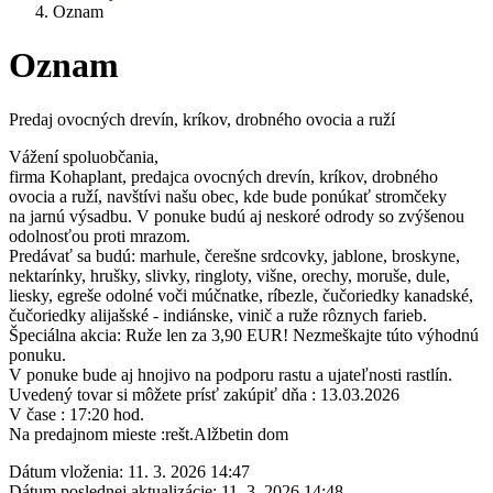
Oznam
Oznam
Predaj ovocných drevín, kríkov, drobného ovocia a ruží
Vážení spoluobčania,
firma Kohaplant, predajca ovocných drevín, kríkov, drobného
ovocia a ruží, navštívi našu obec, kde bude ponúkať stromčeky
na jarnú výsadbu. V ponuke budú aj neskoré odrody so zvýšenou
odolnosťou proti mrazom.
Predávať sa budú: marhule, čerešne srdcovky, jablone, broskyne,
nektarínky, hrušky, slivky, ringloty, višne, orechy, moruše, dule,
liesky, egreše odolné voči múčnatke, ríbezle, čučoriedky kanadské,
čučoriedky alijašské - indiánske, vinič a ruže rôznych farieb.
Špeciálna akcia: Ruže len za 3,90 EUR! Nezmeškajte túto výhodnú
ponuku.
V ponuke bude aj hnojivo na podporu rastu a ujateľnosti rastlín.
Uvedený tovar si môžete prísť zakúpiť dňa : 13.03.2026
V čase : 17:20 hod.
Na predajnom mieste :rešt.Alžbetin dom
Dátum vloženia:
11. 3. 2026 14:47
Dátum poslednej aktualizácie:
11. 3. 2026 14:48