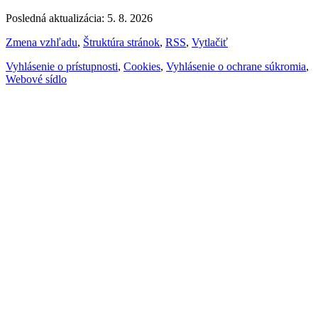
Posledná aktualizácia: 5. 8. 2026
Zmena vzhľadu
,
Štruktúra stránok
,
RSS
,
Vytlačiť
Vyhlásenie o prístupnosti
,
Cookies
,
Vyhlásenie o ochrane súkromia
,
Webové sídlo