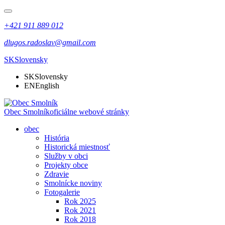
+421 911 889 012
dlugos.radoslav@gmail.com
SK
Slovensky
SK
Slovensky
EN
English
Obec Smolník
oficiálne webové stránky
obec
História
Historická miestnosť
Služby v obci
Projekty obce
Zdravie
Smolnícke noviny
Fotogalerie
Rok 2025
Rok 2021
Rok 2018