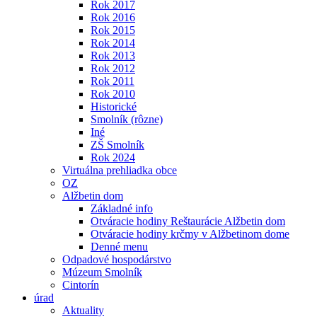
Rok 2017
Rok 2016
Rok 2015
Rok 2014
Rok 2013
Rok 2012
Rok 2011
Rok 2010
Historické
Smolník (rôzne)
Iné
ZŠ Smolník
Rok 2024
Virtuálna prehliadka obce
OZ
Alžbetin dom
Základné info
Otváracie hodiny Reštaurácie Alžbetin dom
Otváracie hodiny krčmy v Alžbetinom dome
Denné menu
Odpadové hospodárstvo
Múzeum Smolník
Cintorín
úrad
Aktuality