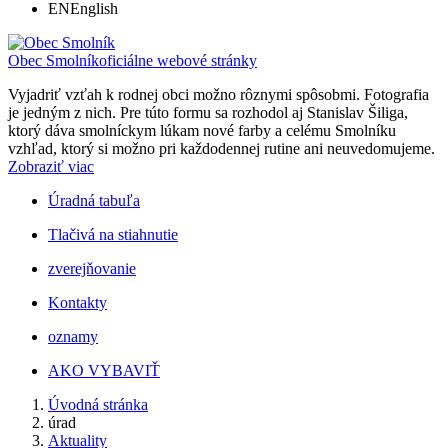
EN
English
Obec Smolník
oficiálne webové stránky
Vyjadriť vzťah k rodnej obci možno rôznymi spôsobmi. Fotografia
je jedným z nich. Pre túto formu sa rozhodol aj Stanislav Šiliga,
ktorý dáva smolníckym lúkam nové farby a celému Smolníku
vzhľad, ktorý si možno pri každodennej rutine ani neuvedomujeme.
Zobraziť viac
Úradná tabuľa
Tlačivá na stiahnutie
zverejňovanie
Kontakty
oznamy
AKO VYBAVIŤ
Úvodná stránka
úrad
Aktuality