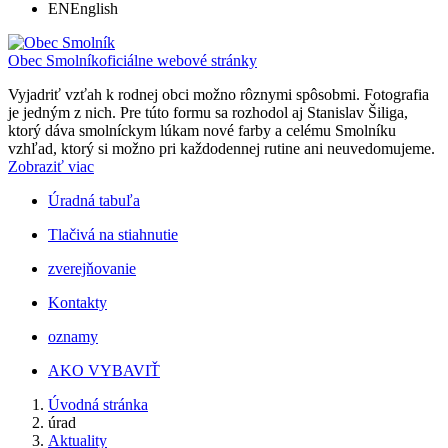
EN
English
Obec Smolník
oficiálne webové stránky
Vyjadriť vzťah k rodnej obci možno rôznymi spôsobmi. Fotografia
je jedným z nich. Pre túto formu sa rozhodol aj Stanislav Šiliga,
ktorý dáva smolníckym lúkam nové farby a celému Smolníku
vzhľad, ktorý si možno pri každodennej rutine ani neuvedomujeme.
Zobraziť viac
Úradná tabuľa
Tlačivá na stiahnutie
zverejňovanie
Kontakty
oznamy
AKO VYBAVIŤ
Úvodná stránka
úrad
Aktuality