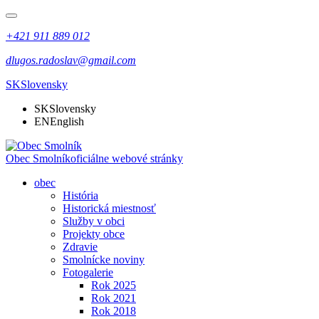
+421 911 889 012
dlugos.radoslav@gmail.com
SK
Slovensky
SK
Slovensky
EN
English
Obec Smolník
oficiálne webové stránky
obec
História
Historická miestnosť
Služby v obci
Projekty obce
Zdravie
Smolnícke noviny
Fotogalerie
Rok 2025
Rok 2021
Rok 2018