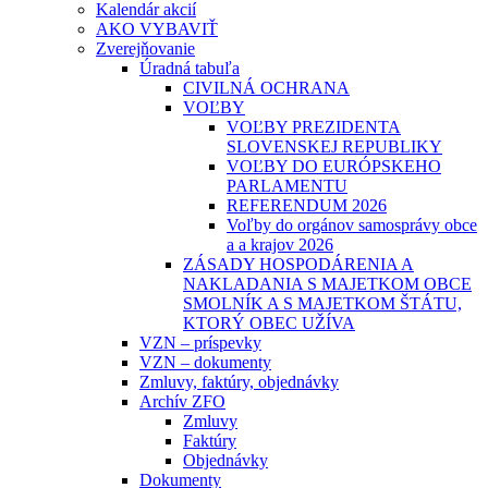
Kalendár akcií
AKO VYBAVIŤ
Zverejňovanie
Úradná tabuľa
CIVILNÁ OCHRANA
VOĽBY
VOĽBY PREZIDENTA
SLOVENSKEJ REPUBLIKY
VOĽBY DO EURÓPSKEHO
PARLAMENTU
REFERENDUM 2026
Voľby do orgánov samosprávy obce
a a krajov 2026
ZÁSADY HOSPODÁRENIA A
NAKLADANIA S MAJETKOM OBCE
SMOLNÍK A S MAJETKOM ŠTÁTU,
KTORÝ OBEC UŽÍVA
VZN – príspevky
VZN – dokumenty
Zmluvy, faktúry, objednávky
Archív ZFO
Zmluvy
Faktúry
Objednávky
Dokumenty