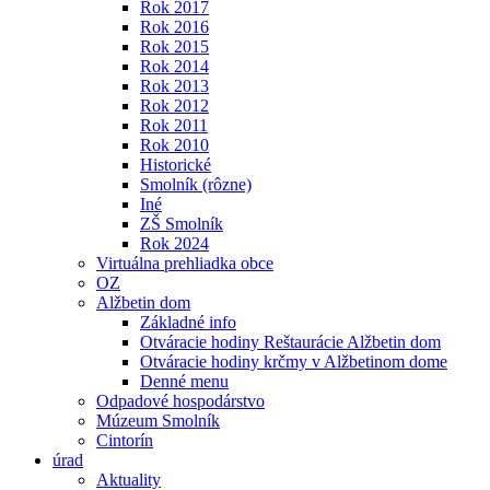
Rok 2017
Rok 2016
Rok 2015
Rok 2014
Rok 2013
Rok 2012
Rok 2011
Rok 2010
Historické
Smolník (rôzne)
Iné
ZŠ Smolník
Rok 2024
Virtuálna prehliadka obce
OZ
Alžbetin dom
Základné info
Otváracie hodiny Reštaurácie Alžbetin dom
Otváracie hodiny krčmy v Alžbetinom dome
Denné menu
Odpadové hospodárstvo
Múzeum Smolník
Cintorín
úrad
Aktuality