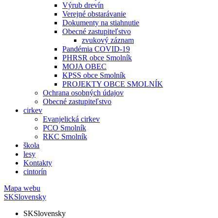
Výrub drevín
Verejné obstarávanie
Dokumenty na stiahnutie
Obecné zastupiteľstvo
zvukový záznam
Pandémia COVID-19
PHRSR obce Smolník
MOJA OBEC
KPSS obce Smolník
PROJEKTY OBCE SMOLNÍK
Ochrana osobných údajov
Obecné zastupiteľstvo
cirkev
Evanjelická cirkev
PCO Smolník
RKC Smolník
škola
lesy
Kontakty
cintorín
Mapa webu
SK
Slovensky
SK
Slovensky