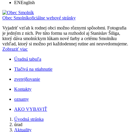
EN
English
Obec Smolník
oficiálne webové stránky
Vyjadriť vzťah k rodnej obci možno rôznymi spôsobmi. Fotografia
je jedným z nich. Pre túto formu sa rozhodol aj Stanislav Šiliga,
ktorý dáva smolníckym lúkam nové farby a celému Smolníku
vzhľad, ktorý si možno pri každodennej rutine ani neuvedomujeme.
Zobraziť viac
Úradná tabuľa
Tlačivá na stiahnutie
zverejňovanie
Kontakty
oznamy
AKO VYBAVIŤ
Úvodná stránka
úrad
Aktuality