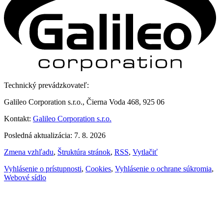
Technický prevádzkovateľ:
Galileo Corporation s.r.o., Čierna Voda 468, 925 06
Kontakt:
Galileo Corporation s.r.o.
Posledná aktualizácia: 7. 8. 2026
Zmena vzhľadu
,
Štruktúra stránok
,
RSS
,
Vytlačiť
Vyhlásenie o prístupnosti
,
Cookies
,
Vyhlásenie o ochrane súkromia
,
Webové sídlo