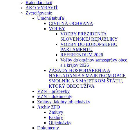
Kalendár akcií
AKO VYBAVIŤ
Zverejňovanie
Úradná tabuľa
CIVILNÁ OCHRANA
VOĽBY
VOĽBY PREZIDENTA
SLOVENSKEJ REPUBLIKY
VOĽBY DO EURÓPSKEHO
PARLAMENTU
REFERENDUM 2026
Voľby do orgánov samosprávy obce
a a krajov 2026
ZÁSADY HOSPODÁRENIA A
NAKLADANIA S MAJETKOM OBCE
SMOLNÍK A S MAJETKOM ŠTÁTU,
KTORÝ OBEC UŽÍVA
VZN – príspevky
VZN – dokumenty
Zmluvy, faktúry, objednávky
Archív ZFO
Zmluvy
Faktúry
Objednávky
Dokumenty