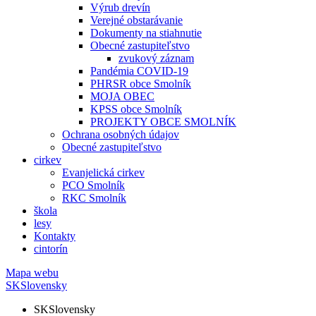
Výrub drevín
Verejné obstarávanie
Dokumenty na stiahnutie
Obecné zastupiteľstvo
zvukový záznam
Pandémia COVID-19
PHRSR obce Smolník
MOJA OBEC
KPSS obce Smolník
PROJEKTY OBCE SMOLNÍK
Ochrana osobných údajov
Obecné zastupiteľstvo
cirkev
Evanjelická cirkev
PCO Smolník
RKC Smolník
škola
lesy
Kontakty
cintorín
Mapa webu
SK
Slovensky
SK
Slovensky