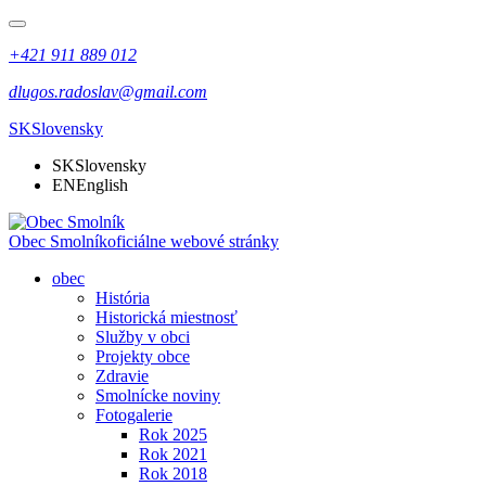
+421 911 889 012
dlugos.radoslav@gmail.com
SK
Slovensky
SK
Slovensky
EN
English
Obec Smolník
oficiálne webové stránky
obec
História
Historická miestnosť
Služby v obci
Projekty obce
Zdravie
Smolnícke noviny
Fotogalerie
Rok 2025
Rok 2021
Rok 2018