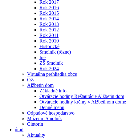
Rok 2017
Rok 2016
Rok 2015
Rok 2014
Rok 2013
Rok 2012
Rok 2011
Rok 2010
Historické
Smolník (rôzne)
Iné
ZŠ Smolník
Rok 2024
Virtuálna prehliadka obce
OZ
Alžbetin dom
Základné info
Otváracie hodiny Reštaurácie Alžbetin dom
Otváracie hodiny krčmy v Alžbetinom dome
Denné menu
Odpadové hospodárstvo
Múzeum Smolník
Cintorín
úrad
Aktuality