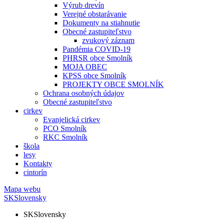
Výrub drevín
Verejné obstarávanie
Dokumenty na stiahnutie
Obecné zastupiteľstvo
zvukový záznam
Pandémia COVID-19
PHRSR obce Smolník
MOJA OBEC
KPSS obce Smolník
PROJEKTY OBCE SMOLNÍK
Ochrana osobných údajov
Obecné zastupiteľstvo
cirkev
Evanjelická cirkev
PCO Smolník
RKC Smolník
škola
lesy
Kontakty
cintorín
Mapa webu
SK
Slovensky
SK
Slovensky