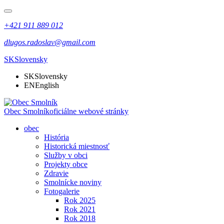
+421 911 889 012
dlugos.radoslav@gmail.com
SK
Slovensky
SK
Slovensky
EN
English
Obec Smolník
oficiálne webové stránky
obec
História
Historická miestnosť
Služby v obci
Projekty obce
Zdravie
Smolnícke noviny
Fotogalerie
Rok 2025
Rok 2021
Rok 2018