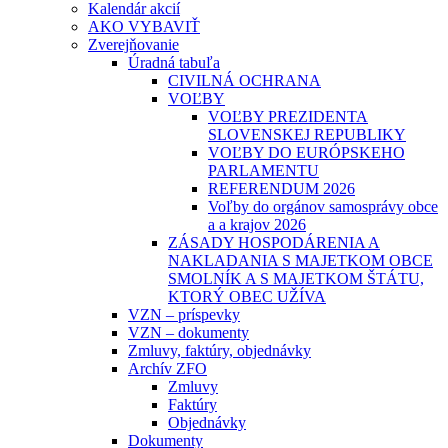
Kalendár akcií
AKO VYBAVIŤ
Zverejňovanie
Úradná tabuľa
CIVILNÁ OCHRANA
VOĽBY
VOĽBY PREZIDENTA
SLOVENSKEJ REPUBLIKY
VOĽBY DO EURÓPSKEHO
PARLAMENTU
REFERENDUM 2026
Voľby do orgánov samosprávy obce
a a krajov 2026
ZÁSADY HOSPODÁRENIA A
NAKLADANIA S MAJETKOM OBCE
SMOLNÍK A S MAJETKOM ŠTÁTU,
KTORÝ OBEC UŽÍVA
VZN – príspevky
VZN – dokumenty
Zmluvy, faktúry, objednávky
Archív ZFO
Zmluvy
Faktúry
Objednávky
Dokumenty