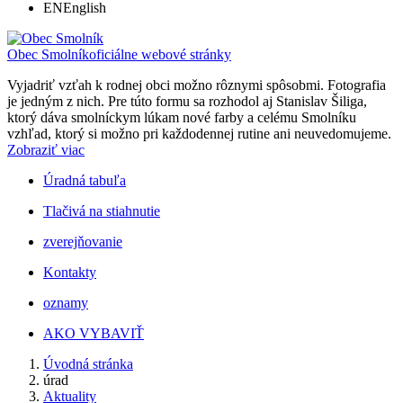
EN
English
Obec Smolník
oficiálne webové stránky
Vyjadriť vzťah k rodnej obci možno rôznymi spôsobmi. Fotografia
je jedným z nich. Pre túto formu sa rozhodol aj Stanislav Šiliga,
ktorý dáva smolníckym lúkam nové farby a celému Smolníku
vzhľad, ktorý si možno pri každodennej rutine ani neuvedomujeme.
Zobraziť viac
Úradná tabuľa
Tlačivá na stiahnutie
zverejňovanie
Kontakty
oznamy
AKO VYBAVIŤ
Úvodná stránka
úrad
Aktuality