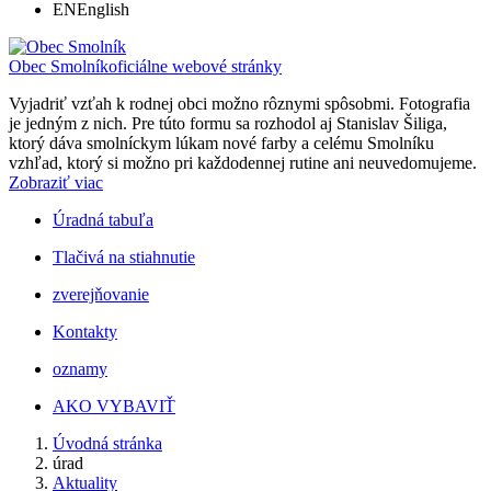
EN
English
Obec Smolník
oficiálne webové stránky
Vyjadriť vzťah k rodnej obci možno rôznymi spôsobmi. Fotografia
je jedným z nich. Pre túto formu sa rozhodol aj Stanislav Šiliga,
ktorý dáva smolníckym lúkam nové farby a celému Smolníku
vzhľad, ktorý si možno pri každodennej rutine ani neuvedomujeme.
Zobraziť viac
Úradná tabuľa
Tlačivá na stiahnutie
zverejňovanie
Kontakty
oznamy
AKO VYBAVIŤ
Úvodná stránka
úrad
Aktuality