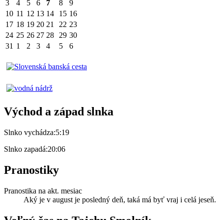
3
4
5
6
7
8
9
10
11
12
13
14
15
16
17
18
19
20
21
22
23
24
25
26
27
28
29
30
31
1
2
3
4
5
6
Východ a západ slnka
Slnko vychádza:
5:19
Slnko zapadá:
20:06
Pranostiky
Pranostika na akt. mesiac
Aký je v august je posledný deň, taká má byť vraj i celá jeseň.