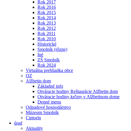
Rok 2017
Rok 2016
Rok 2015
Rok 2014
Rok 2013
Rok 2012
Rok 2011
Rok 2010
Historické
Smolník (rôzne)
Iné
ZŠ Smolník
Rok 2024
Virtuálna prehliadka obce
OZ
Alžbetin dom
Základné info
Otváracie hodiny Reštaurácie Alžbetin dom
Otváracie hodiny krčmy v Alžbetinom dome
Denné menu
Odpadové hospodárstvo
Múzeum Smolník
Cintorín
úrad
Aktuality