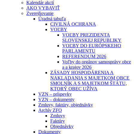
Kalendár akcií
AKO VYBAVIŤ
Zverejňovanie
Úradná tabuľa
CIVILNÁ OCHRANA
VOĽBY
VOĽBY PREZIDENTA
SLOVENSKEJ REPUBLIKY
VOĽBY DO EURÓPSKEHO
PARLAMENTU
REFERENDUM 2026
Voľby do orgánov samosprávy obce
a a krajov 2026
ZÁSADY HOSPODÁRENIA A
NAKLADANIA S MAJETKOM OBCE
SMOLNÍK A S MAJETKOM ŠTÁTU,
KTORÝ OBEC UŽÍVA
VZN – príspevky
VZN – dokumenty
Zmluvy, faktúry, objednávky
Archív ZFO
Zmluvy
Faktúry
Objednávky
Dokumenty