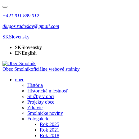
+421 911 889 012
dlugos.radoslav@gmail.com
SK
Slovensky
SK
Slovensky
EN
English
Obec Smolník
oficiálne webové stránky
obec
História
Historická miestnosť
Služby v obci
Projekty obce
Zdravie
Smolnícke noviny
Fotogalerie
Rok 2025
Rok 2021
Rok 2018