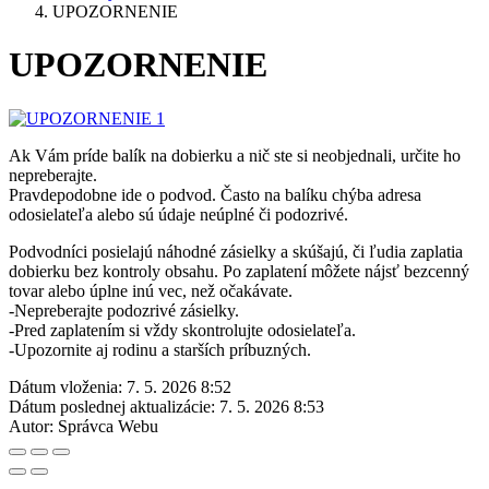
UPOZORNENIE
UPOZORNENIE
Ak Vám príde balík na dobierku a nič ste si neobjednali, určite ho
nepreberajte.
Pravdepodobne ide o podvod. Často na balíku chýba adresa
odosielateľa alebo sú údaje neúplné či podozrivé.
Podvodníci posielajú náhodné zásielky a skúšajú, či ľudia zaplatia
dobierku bez kontroly obsahu. Po zaplatení môžete nájsť bezcenný
tovar alebo úplne inú vec, než očakávate.
-Nepreberajte podozrivé zásielky.
-Pred zaplatením si vždy skontrolujte odosielateľa.
-Upozornite aj rodinu a starších príbuzných.
Dátum vloženia:
7. 5. 2026 8:52
Dátum poslednej aktualizácie:
7. 5. 2026 8:53
Autor:
Správca Webu