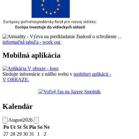
informačná tabuľa - work out
Mobilná aplikácia
Sledujte informácie z nášho webu v
mobilnej aplikácii -
V OBRAZE.
Kalendár
August
2026
Po
Ut
St
Št
Pia
So
Ne
27
28
29
30
31
1
2