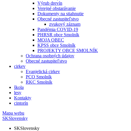
Výrub drevín
Verejné obstarávanie
Dokumenty na stiahnutie
Obecné zastupiteľstvo
zvukový záznam
Pandémia COVID-19
PHRSR obce Smolník
MOJA OBEC
KPSS obce Smolník
PROJEKTY OBCE SMOLNÍK
Ochrana osobných údajov
Obecné zastupiteľstvo
cirkev
Evanjelická cirkev
PCO Smolník
RKC Smolník
škola
lesy
Kontakty
cintorín
Mapa webu
SK
Slovensky
SK
Slovensky