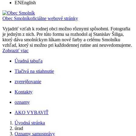
EN
English
Obec Smolník
oficiálne webové stránky
Vyjadriť vzťah k rodnej obci možno rôznymi spôsobmi. Fotografia
je jedným z nich. Pre túto formu sa rozhodol aj Stanislav Šiliga,
ktorý dáva smolníckym lúkam nové farby a celému Smolníku
vzhľad, ktorý si možno pri každodennej rutine ani neuvedomujeme.
Zobraziť viac
Úradná tabuľa
Tlačivá na stiahnutie
zverejňovanie
Kontakty
oznamy
AKO VYBAVIŤ
Úvodná stránka
úrad
Oznamy samosprávy