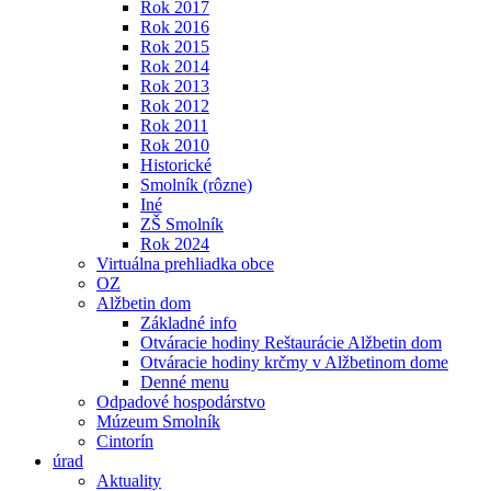
Rok 2017
Rok 2016
Rok 2015
Rok 2014
Rok 2013
Rok 2012
Rok 2011
Rok 2010
Historické
Smolník (rôzne)
Iné
ZŠ Smolník
Rok 2024
Virtuálna prehliadka obce
OZ
Alžbetin dom
Základné info
Otváracie hodiny Reštaurácie Alžbetin dom
Otváracie hodiny krčmy v Alžbetinom dome
Denné menu
Odpadové hospodárstvo
Múzeum Smolník
Cintorín
úrad
Aktuality