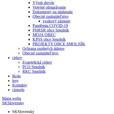
Výrub drevín
Verejné obstarávanie
Dokumenty na stiahnutie
Obecné zastupiteľstvo
zvukový záznam
Pandémia COVID-19
PHRSR obce Smolník
MOJA OBEC
KPSS obce Smolník
PROJEKTY OBCE SMOLNÍK
Ochrana osobných údajov
Obecné zastupiteľstvo
cirkev
Evanjelická cirkev
PCO Smolník
RKC Smolník
škola
lesy
Kontakty
cintorín
Mapa webu
SK
Slovensky
SK
Slovensky