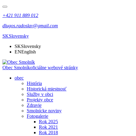
+421 911 889 012
dlugos.radoslav@gmail.com
SK
Slovensky
SK
Slovensky
EN
English
Obec Smolník
oficiálne webové stránky
obec
História
Historická miestnosť
Služby v obci
Projekty obce
Zdravie
Smolnícke noviny
Fotogalerie
Rok 2025
Rok 2021
Rok 2018