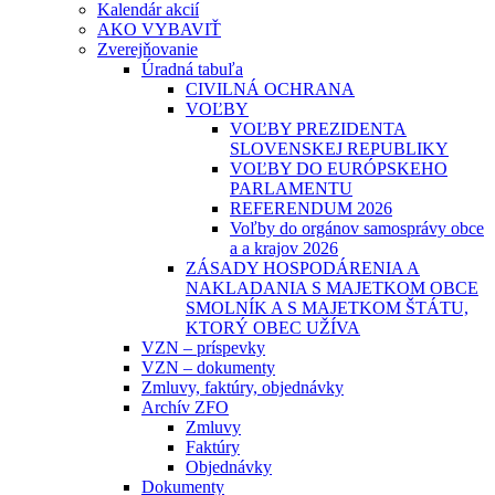
Kalendár akcií
AKO VYBAVIŤ
Zverejňovanie
Úradná tabuľa
CIVILNÁ OCHRANA
VOĽBY
VOĽBY PREZIDENTA
SLOVENSKEJ REPUBLIKY
VOĽBY DO EURÓPSKEHO
PARLAMENTU
REFERENDUM 2026
Voľby do orgánov samosprávy obce
a a krajov 2026
ZÁSADY HOSPODÁRENIA A
NAKLADANIA S MAJETKOM OBCE
SMOLNÍK A S MAJETKOM ŠTÁTU,
KTORÝ OBEC UŽÍVA
VZN – príspevky
VZN – dokumenty
Zmluvy, faktúry, objednávky
Archív ZFO
Zmluvy
Faktúry
Objednávky
Dokumenty