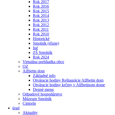
Rok 2017
Rok 2016
Rok 2015
Rok 2014
Rok 2013
Rok 2012
Rok 2011
Rok 2010
Historické
Smolník (rôzne)
Iné
ZŠ Smolník
Rok 2024
Virtuálna prehliadka obce
OZ
Alžbetin dom
Základné info
Otváracie hodiny Reštaurácie Alžbetin dom
Otváracie hodiny krčmy v Alžbetinom dome
Denné menu
Odpadové hospodárstvo
Múzeum Smolník
Cintorín
úrad
Aktuality