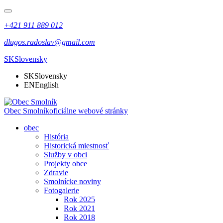
+421 911 889 012
dlugos.radoslav@gmail.com
SK
Slovensky
SK
Slovensky
EN
English
Obec Smolník
oficiálne webové stránky
obec
História
Historická miestnosť
Služby v obci
Projekty obce
Zdravie
Smolnícke noviny
Fotogalerie
Rok 2025
Rok 2021
Rok 2018