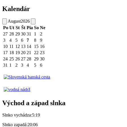
Kalendár
August
2026
Po
Ut
St
Št
Pia
So
Ne
27
28
29
30
31
1
2
3
4
5
6
7
8
9
10
11
12
13
14
15
16
17
18
19
20
21
22
23
24
25
26
27
28
29
30
31
1
2
3
4
5
6
Východ a západ slnka
Slnko vychádza:
5:19
Slnko zapadá:
20:06