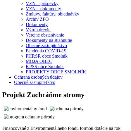
VZN – príspevky
VZN – dokumenty
Zmluvy, faktúry, objednávky
Archív ZFO
Dokumenty
Výrub drevín
Verejné obstarávanie
Dokumenty na stiahnutie
Obecné zastupiteľstvo
Pandémia COVID-19
PHRSR obce Smolník
MOJA OBEC
KPSS obce Smolník
PROJEKTY OBCE SMOLNÍK
Ochrana osobných údajov
Obecné zastupiteľstvo
Projekt Zachráňme stromy
Financované z Environmentálneho fondu formou dotácie na rok