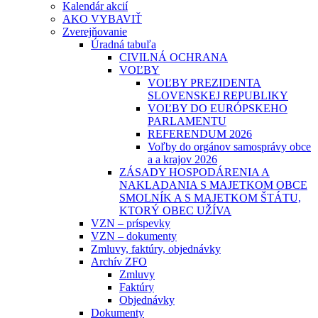
Kalendár akcií
AKO VYBAVIŤ
Zverejňovanie
Úradná tabuľa
CIVILNÁ OCHRANA
VOĽBY
VOĽBY PREZIDENTA
SLOVENSKEJ REPUBLIKY
VOĽBY DO EURÓPSKEHO
PARLAMENTU
REFERENDUM 2026
Voľby do orgánov samosprávy obce
a a krajov 2026
ZÁSADY HOSPODÁRENIA A
NAKLADANIA S MAJETKOM OBCE
SMOLNÍK A S MAJETKOM ŠTÁTU,
KTORÝ OBEC UŽÍVA
VZN – príspevky
VZN – dokumenty
Zmluvy, faktúry, objednávky
Archív ZFO
Zmluvy
Faktúry
Objednávky
Dokumenty