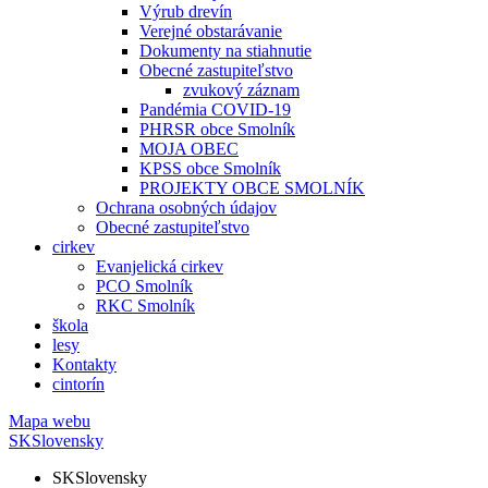
Výrub drevín
Verejné obstarávanie
Dokumenty na stiahnutie
Obecné zastupiteľstvo
zvukový záznam
Pandémia COVID-19
PHRSR obce Smolník
MOJA OBEC
KPSS obce Smolník
PROJEKTY OBCE SMOLNÍK
Ochrana osobných údajov
Obecné zastupiteľstvo
cirkev
Evanjelická cirkev
PCO Smolník
RKC Smolník
škola
lesy
Kontakty
cintorín
Mapa webu
SK
Slovensky
SK
Slovensky