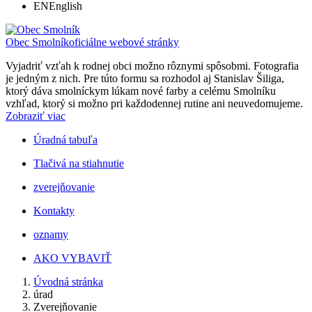
EN
English
Obec Smolník
oficiálne webové stránky
Vyjadriť vzťah k rodnej obci možno rôznymi spôsobmi. Fotografia
je jedným z nich. Pre túto formu sa rozhodol aj Stanislav Šiliga,
ktorý dáva smolníckym lúkam nové farby a celému Smolníku
vzhľad, ktorý si možno pri každodennej rutine ani neuvedomujeme.
Zobraziť viac
Úradná tabuľa
Tlačivá na stiahnutie
zverejňovanie
Kontakty
oznamy
AKO VYBAVIŤ
Úvodná stránka
úrad
Zverejňovanie