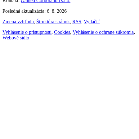
Kontakt:
Galileo Corporation s.r.o.
Posledná aktualizácia: 6. 8. 2026
Zmena vzhľadu
,
Štruktúra stránok
,
RSS
,
Vytlačiť
Vyhlásenie o prístupnosti
,
Cookies
,
Vyhlásenie o ochrane súkromia
,
Webové sídlo