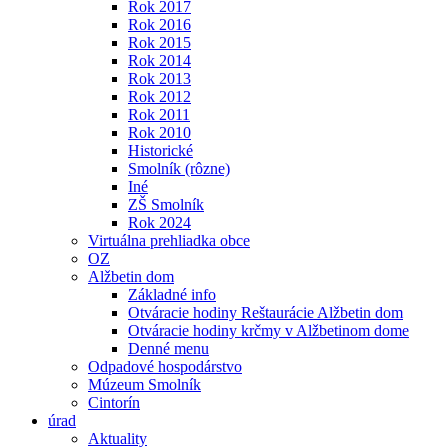
Rok 2017
Rok 2016
Rok 2015
Rok 2014
Rok 2013
Rok 2012
Rok 2011
Rok 2010
Historické
Smolník (rôzne)
Iné
ZŠ Smolník
Rok 2024
Virtuálna prehliadka obce
OZ
Alžbetin dom
Základné info
Otváracie hodiny Reštaurácie Alžbetin dom
Otváracie hodiny krčmy v Alžbetinom dome
Denné menu
Odpadové hospodárstvo
Múzeum Smolník
Cintorín
úrad
Aktuality