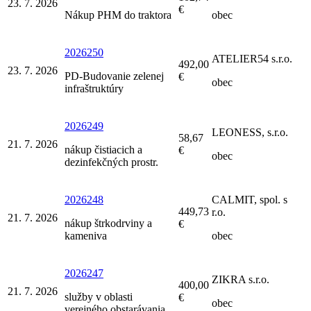
23. 7. 2026
€
Nákup PHM do traktora
obec
2026250
ATELIER54 s.r.o.
492,00
23. 7. 2026
PD-Budovanie zelenej
€
obec
infraštruktúry
2026249
LEONESS, s.r.o.
58,67
21. 7. 2026
nákup čistiacich a
€
obec
dezinfekčných prostr.
2026248
CALMIT, spol. s
449,73
r.o.
21. 7. 2026
nákup štrkodrviny a
€
kameniva
obec
2026247
ZIKRA s.r.o.
400,00
21. 7. 2026
služby v oblasti
€
obec
verejného obstarávania