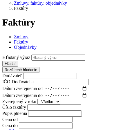
Zmluvy, faktúry, objednávky
Faktúry
Faktúry
Zmluvy
Faktúry
Objednávky
Hľadaný výraz
Hľadať
Rozšírené hľadanie
Dodávateľ
IČO Dodávatelia
Dátum zverejnenia od
Dátum zverejnenia do
Zverejnený v roku
Číslo faktúry
Popis plnenia
Cena od
Cena do