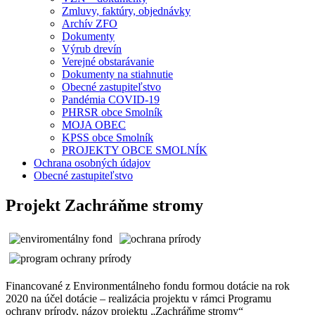
Zmluvy, faktúry, objednávky
Archív ZFO
Dokumenty
Výrub drevín
Verejné obstarávanie
Dokumenty na stiahnutie
Obecné zastupiteľstvo
Pandémia COVID-19
PHRSR obce Smolník
MOJA OBEC
KPSS obce Smolník
PROJEKTY OBCE SMOLNÍK
Ochrana osobných údajov
Obecné zastupiteľstvo
Projekt Zachráňme stromy
Financované z Environmentálneho fondu formou dotácie na rok
2020 na účel dotácie – realizácia projektu v rámci Programu
ochrany prírody, názov projektu „Zachráňme stromy“