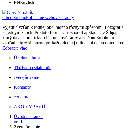
EN
English
Obec Smolník
oficiálne webové stránky
Vyjadriť vzťah k rodnej obci možno rôznymi spôsobmi. Fotografia
je jedným z nich. Pre túto formu sa rozhodol aj Stanislav Šiliga,
ktorý dáva smolníckym lúkam nové farby a celému Smolníku
vzhľad, ktorý si možno pri každodennej rutine ani neuvedomujeme.
Zobraziť viac
Úradná tabuľa
Tlačivá na stiahnutie
zverejňovanie
Kontakty
oznamy
AKO VYBAVIŤ
Úvodná stránka
úrad
Zverejňovanie