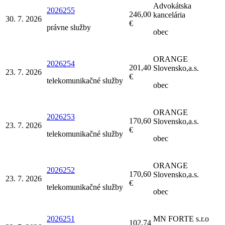
Advokátska
2026255
246,00
kancelária
30. 7. 2026
€
právne služby
obec
ORANGE
2026254
201,40
Slovensko,a.s.
23. 7. 2026
€
telekomunikačné služby
obec
ORANGE
2026253
170,60
Slovensko,a.s.
23. 7. 2026
€
telekomunikačné služby
obec
ORANGE
2026252
170,60
Slovensko,a.s.
23. 7. 2026
€
telekomunikačné služby
obec
2026251
MN FORTE s.r.o
102,74