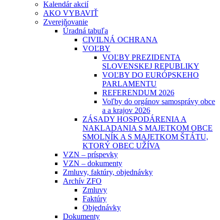
Kalendár akcií
AKO VYBAVIŤ
Zverejňovanie
Úradná tabuľa
CIVILNÁ OCHRANA
VOĽBY
VOĽBY PREZIDENTA
SLOVENSKEJ REPUBLIKY
VOĽBY DO EURÓPSKEHO
PARLAMENTU
REFERENDUM 2026
Voľby do orgánov samosprávy obce
a a krajov 2026
ZÁSADY HOSPODÁRENIA A
NAKLADANIA S MAJETKOM OBCE
SMOLNÍK A S MAJETKOM ŠTÁTU,
KTORÝ OBEC UŽÍVA
VZN – príspevky
VZN – dokumenty
Zmluvy, faktúry, objednávky
Archív ZFO
Zmluvy
Faktúry
Objednávky
Dokumenty