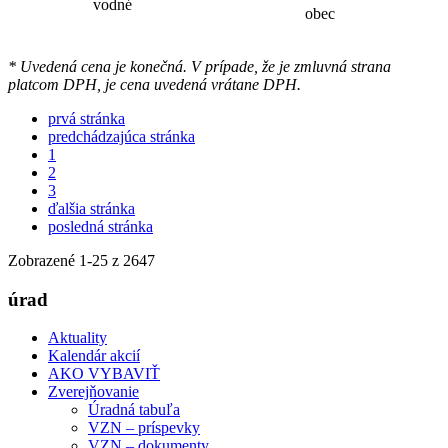
vodné
obec
* Uvedená cena je konečná. V prípade, že je zmluvná strana
platcom DPH, je cena uvedená vrátane DPH.
prvá stránka
predchádzajúca stránka
1
2
3
ďalšia stránka
posledná stránka
Zobrazené
1
-
25
z 2647
úrad
Aktuality
Kalendár akcií
AKO VYBAVIŤ
Zverejňovanie
Úradná tabuľa
VZN – príspevky
VZN – dokumenty