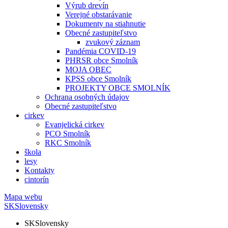
Výrub drevín
Verejné obstarávanie
Dokumenty na stiahnutie
Obecné zastupiteľstvo
zvukový záznam
Pandémia COVID-19
PHRSR obce Smolník
MOJA OBEC
KPSS obce Smolník
PROJEKTY OBCE SMOLNÍK
Ochrana osobných údajov
Obecné zastupiteľstvo
cirkev
Evanjelická cirkev
PCO Smolník
RKC Smolník
škola
lesy
Kontakty
cintorín
Mapa webu
SK
Slovensky
SK
Slovensky