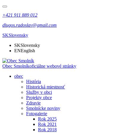
+421 911 889 012
dlugos.radoslav@gmail.com
SK
Slovensky
SK
Slovensky
EN
English
Obec Smolník
oficiálne webové stránky
obec
História
Historická miestnosť
Služby v obci
Projekty obce
Zdravie
Smolnícke noviny
Fotogalerie
Rok 2025
Rok 2021
Rok 2018