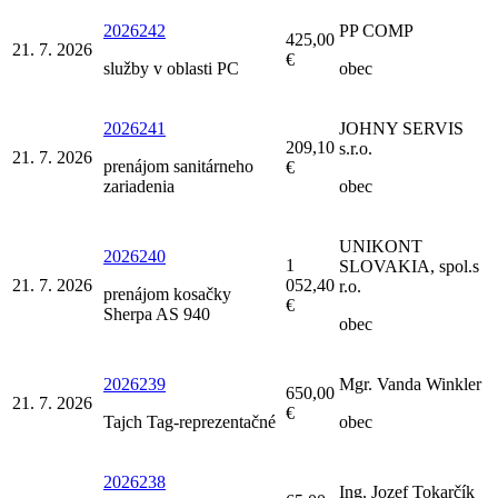
2026242
PP COMP
425,00
21. 7. 2026
€
služby v oblasti PC
obec
2026241
JOHNY SERVIS
209,10
s.r.o.
21. 7. 2026
prenájom sanitárneho
€
zariadenia
obec
UNIKONT
2026240
1
SLOVAKIA, spol.s
21. 7. 2026
052,40
r.o.
prenájom kosačky
€
Sherpa AS 940
obec
2026239
Mgr. Vanda Winkler
650,00
21. 7. 2026
€
Tajch Tag-reprezentačné
obec
2026238
Ing. Jozef Tokarčík