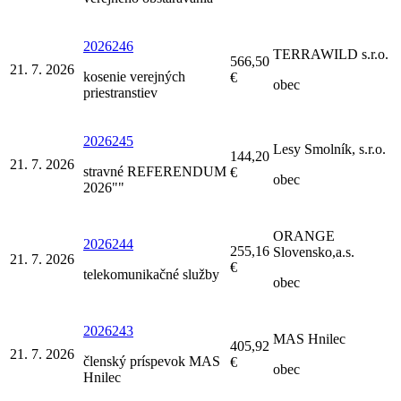
2026246
TERRAWILD s.r.o.
566,50
21. 7. 2026
kosenie verejných
€
obec
priestranstiev
2026245
Lesy Smolník, s.r.o.
144,20
21. 7. 2026
stravné REFERENDUM
€
obec
2026""
ORANGE
2026244
255,16
Slovensko,a.s.
21. 7. 2026
€
telekomunikačné služby
obec
2026243
MAS Hnilec
405,92
21. 7. 2026
členský príspevok MAS
€
obec
Hnilec