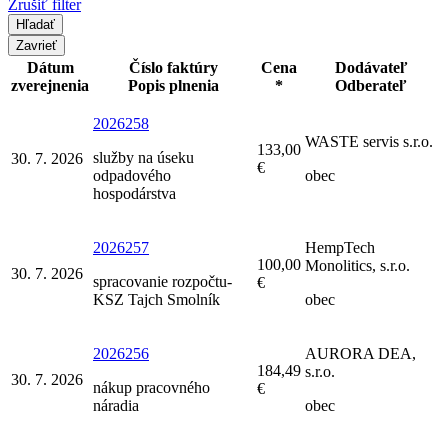
Zrušiť filter
Zavrieť
Dátum
Číslo faktúry
Cena
Dodávateľ
zverejnenia
Popis plnenia
*
Odberateľ
2026258
WASTE servis s.r.o.
133,00
služby na úseku
30. 7. 2026
€
odpadového
obec
hospodárstva
2026257
HempTech
100,00
Monolitics, s.r.o.
30. 7. 2026
spracovanie rozpočtu-
€
KSZ Tajch Smolník
obec
2026256
AURORA DEA,
184,49
s.r.o.
30. 7. 2026
nákup pracovného
€
náradia
obec