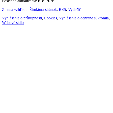
Posledná aktualizácia: 6. 8. 2026
Zmena vzhľadu
,
Štruktúra stránok
,
RSS
,
Vytlačiť
Vyhlásenie o prístupnosti
,
Cookies
,
Vyhlásenie o ochrane súkromia
,
Webové sídlo