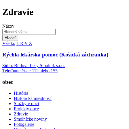
Zdravie
Názov
Hľadať
Všetko
L
R
V
Z
Rýchla lekárska pomoc (Košická záchranka)
Sídlo: Budova Lesy Smolník s.r.o.
Telefónne čísla: 112 alebo 155
obec
História
Historická miestnosť
Služby v obci
Projekty obce
Zdravie
Smolnícke noviny
Fotogalerie