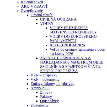
Kalendár akcií
AKO VYBAVIŤ
Zverejňovanie
Úradná tabuľa
CIVILNÁ OCHRANA
VOĽBY
VOĽBY PREZIDENTA
SLOVENSKEJ REPUBLIKY
VOĽBY DO EURÓPSKEHO
PARLAMENTU
REFERENDUM 2026
Voľby do orgánov samosprávy obce
a a krajov 2026
ZÁSADY HOSPODÁRENIA A
NAKLADANIA S MAJETKOM OBCE
SMOLNÍK A S MAJETKOM ŠTÁTU,
KTORÝ OBEC UŽÍVA
VZN – príspevky
VZN – dokumenty
Zmluvy, faktúry, objednávky
Archív ZFO
Zmluvy
Faktúry
Objednávky
Dokumenty