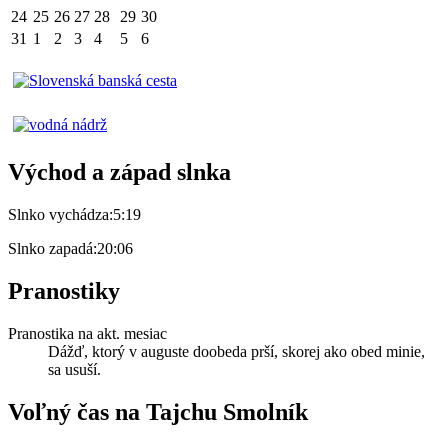
24
25
26
27
28
29
30
31
1
2
3
4
5
6
Východ a západ slnka
Slnko vychádza:
5:19
Slnko zapadá:
20:06
Pranostiky
Pranostika na akt. mesiac
Dážď, ktorý v auguste doobeda prší, skorej ako obed minie,
sa usuší.
Voľný čas na Tajchu Smolník