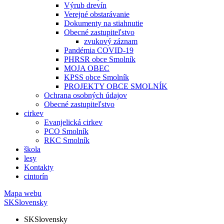
Výrub drevín
Verejné obstarávanie
Dokumenty na stiahnutie
Obecné zastupiteľstvo
zvukový záznam
Pandémia COVID-19
PHRSR obce Smolník
MOJA OBEC
KPSS obce Smolník
PROJEKTY OBCE SMOLNÍK
Ochrana osobných údajov
Obecné zastupiteľstvo
cirkev
Evanjelická cirkev
PCO Smolník
RKC Smolník
škola
lesy
Kontakty
cintorín
Mapa webu
SK
Slovensky
SK
Slovensky