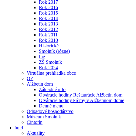
Rok 2017
Rok 2016
Rok 2015
Rok 2014
Rok 2013
Rok 2012
Rok 2011
Rok 2010
Historické
Smolník (rôzne)
Iné
ZŠ Smolník
Rok 2024
Virtuálna prehliadka obce
OZ
Alžbetin dom
Základné info
Otváracie hodiny Reštaurácie Alžbetin dom
Otváracie hodiny krčmy v Alžbetinom dome
Denné menu
Odpadové hospodárstvo
Múzeum Smolník
Cintorín
úrad
Aktuality