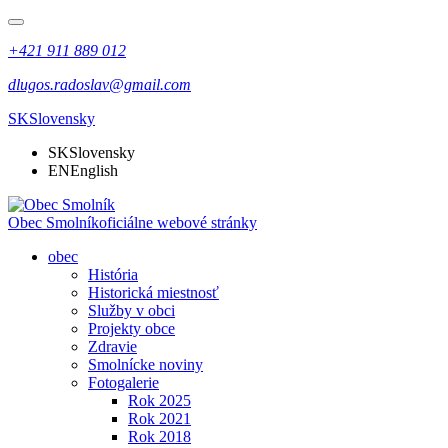
+421 911 889 012
dlugos.radoslav@gmail.com
SK
Slovensky
SK
Slovensky
EN
English
Obec Smolník
oficiálne webové stránky
obec
História
Historická miestnosť
Služby v obci
Projekty obce
Zdravie
Smolnícke noviny
Fotogalerie
Rok 2025
Rok 2021
Rok 2018