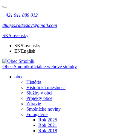
+421 911 889 012
dlugos.radoslav@gmail.com
SK
Slovensky
SK
Slovensky
EN
English
Obec Smolník
oficiálne webové stránky
obec
História
Historická miestnosť
Služby v obci
Projekty obce
Zdravie
Smolnícke noviny
Fotogalerie
Rok 2025
Rok 2021
Rok 2018