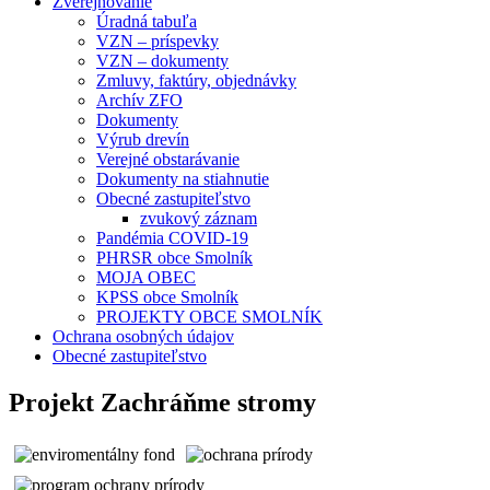
Zverejňovanie
Úradná tabuľa
VZN – príspevky
VZN – dokumenty
Zmluvy, faktúry, objednávky
Archív ZFO
Dokumenty
Výrub drevín
Verejné obstarávanie
Dokumenty na stiahnutie
Obecné zastupiteľstvo
zvukový záznam
Pandémia COVID-19
PHRSR obce Smolník
MOJA OBEC
KPSS obce Smolník
PROJEKTY OBCE SMOLNÍK
Ochrana osobných údajov
Obecné zastupiteľstvo
Projekt Zachráňme stromy