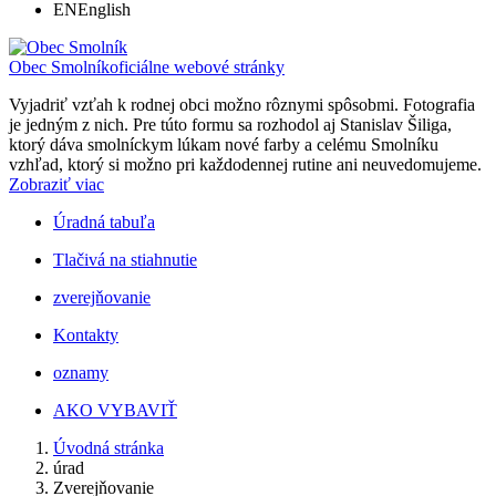
EN
English
Obec Smolník
oficiálne webové stránky
Vyjadriť vzťah k rodnej obci možno rôznymi spôsobmi. Fotografia
je jedným z nich. Pre túto formu sa rozhodol aj Stanislav Šiliga,
ktorý dáva smolníckym lúkam nové farby a celému Smolníku
vzhľad, ktorý si možno pri každodennej rutine ani neuvedomujeme.
Zobraziť viac
Úradná tabuľa
Tlačivá na stiahnutie
zverejňovanie
Kontakty
oznamy
AKO VYBAVIŤ
Úvodná stránka
úrad
Zverejňovanie