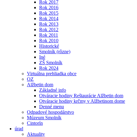
Rok 2017
Rok 2016
Rok 2015
Rok 2014
Rok 2013
Rok 2012
Rok 2011
Rok 2010
Historické
Smolník (rôzne)
Iné
ZŠ Smolník
Rok 2024
Virtuálna prehliadka obce
OZ
Alžbetin dom
Základné info
Otváracie hodiny Reštaurácie Alžbetin dom
Otváracie hodiny krčmy v Alžbetinom dome
Denné menu
Odpadové hospodárstvo
Múzeum Smolník
Cintorín
úrad
Aktuality