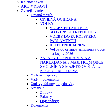
Kalendár akcií
AKO VYBAVIŤ
Zverejňovanie
Úradná tabuľa
CIVILNÁ OCHRANA
VOĽBY
VOĽBY PREZIDENTA
SLOVENSKEJ REPUBLIKY
VOĽBY DO EURÓPSKEHO
PARLAMENTU
REFERENDUM 2026
Voľby do orgánov samosprávy obce
a a krajov 2026
ZÁSADY HOSPODÁRENIA A
NAKLADANIA S MAJETKOM OBCE
SMOLNÍK A S MAJETKOM ŠTÁTU,
KTORÝ OBEC UŽÍVA
VZN – príspevky
VZN – dokumenty
Zmluvy, faktúry, objednávky
Archív ZFO
Zmluvy
Faktúry
Objednávky
Dokumenty