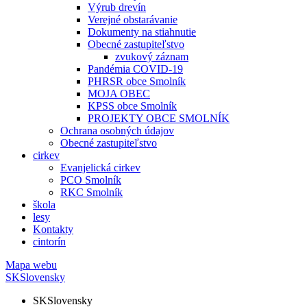
Výrub drevín
Verejné obstarávanie
Dokumenty na stiahnutie
Obecné zastupiteľstvo
zvukový záznam
Pandémia COVID-19
PHRSR obce Smolník
MOJA OBEC
KPSS obce Smolník
PROJEKTY OBCE SMOLNÍK
Ochrana osobných údajov
Obecné zastupiteľstvo
cirkev
Evanjelická cirkev
PCO Smolník
RKC Smolník
škola
lesy
Kontakty
cintorín
Mapa webu
SK
Slovensky
SK
Slovensky