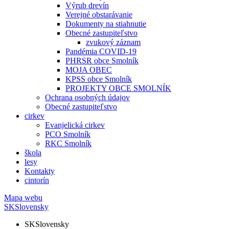
Výrub drevín
Verejné obstarávanie
Dokumenty na stiahnutie
Obecné zastupiteľstvo
zvukový záznam
Pandémia COVID-19
PHRSR obce Smolník
MOJA OBEC
KPSS obce Smolník
PROJEKTY OBCE SMOLNÍK
Ochrana osobných údajov
Obecné zastupiteľstvo
cirkev
Evanjelická cirkev
PCO Smolník
RKC Smolník
škola
lesy
Kontakty
cintorín
Mapa webu
SK
Slovensky
SK
Slovensky