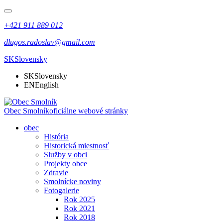
+421 911 889 012
dlugos.radoslav@gmail.com
SK
Slovensky
SK
Slovensky
EN
English
Obec Smolník
oficiálne webové stránky
obec
História
Historická miestnosť
Služby v obci
Projekty obce
Zdravie
Smolnícke noviny
Fotogalerie
Rok 2025
Rok 2021
Rok 2018