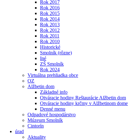
Rok 2017
Rok 2016
Rok 2015
Rok 2014
Rok 2013
Rok 2012
Rok 2011
Rok 2010
Historické
Smolník (rôzne)
Iné
ZŠ Smolník
Rok 2024
Virtuálna prehliadka obce
OZ
Alžbetin dom
Základné info
Otváracie hodiny Reštaurácie Alžbetin dom
Otváracie hodiny krčmy v Alžbetinom dome
Denné menu
Odpadové hospodárstvo
Múzeum Smolník
Cintorín
úrad
Aktuality