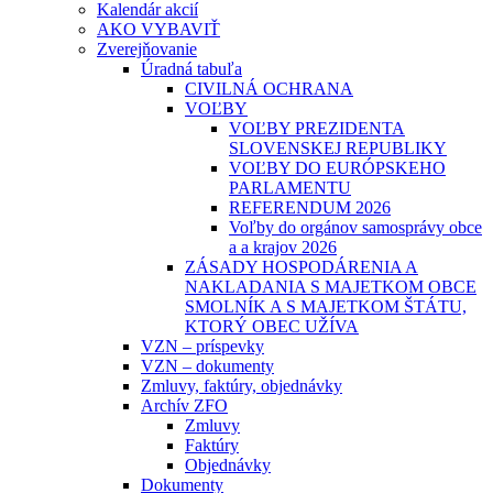
Kalendár akcií
AKO VYBAVIŤ
Zverejňovanie
Úradná tabuľa
CIVILNÁ OCHRANA
VOĽBY
VOĽBY PREZIDENTA
SLOVENSKEJ REPUBLIKY
VOĽBY DO EURÓPSKEHO
PARLAMENTU
REFERENDUM 2026
Voľby do orgánov samosprávy obce
a a krajov 2026
ZÁSADY HOSPODÁRENIA A
NAKLADANIA S MAJETKOM OBCE
SMOLNÍK A S MAJETKOM ŠTÁTU,
KTORÝ OBEC UŽÍVA
VZN – príspevky
VZN – dokumenty
Zmluvy, faktúry, objednávky
Archív ZFO
Zmluvy
Faktúry
Objednávky
Dokumenty