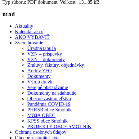
Typ súboru: PDF dokument, Veľkosť: 131,85 kB
úrad
Aktuality
Kalendár akcií
AKO VYBAVIŤ
Zverejňovanie
Úradná tabuľa
VZN – príspevky
VZN – dokumenty
Zmluvy, faktúry, objednávky
Archív ZFO
Dokumenty
Výrub drevín
Verejné obstarávanie
Dokumenty na stiahnutie
Obecné zastupiteľstvo
Pandémia COVID-19
PHRSR obce Smolník
MOJA OBEC
KPSS obce Smolník
PROJEKTY OBCE SMOLNÍK
Ochrana osobných údajov
Obecné zastupiteľstvo