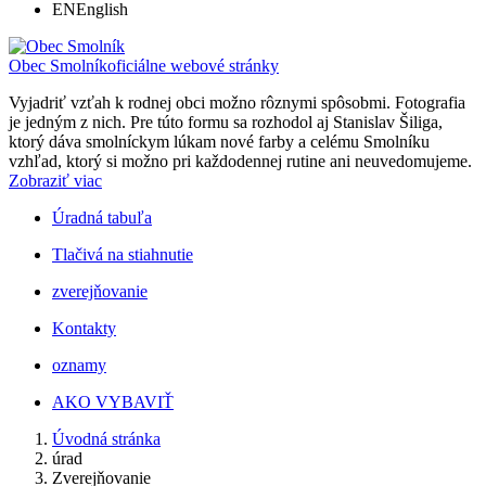
EN
English
Obec Smolník
oficiálne webové stránky
Vyjadriť vzťah k rodnej obci možno rôznymi spôsobmi. Fotografia
je jedným z nich. Pre túto formu sa rozhodol aj Stanislav Šiliga,
ktorý dáva smolníckym lúkam nové farby a celému Smolníku
vzhľad, ktorý si možno pri každodennej rutine ani neuvedomujeme.
Zobraziť viac
Úradná tabuľa
Tlačivá na stiahnutie
zverejňovanie
Kontakty
oznamy
AKO VYBAVIŤ
Úvodná stránka
úrad
Zverejňovanie