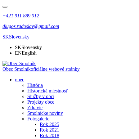
+421 911 889 012
dlugos.radoslav@gmail.com
SK
Slovensky
SK
Slovensky
EN
English
Obec Smolník
oficiálne webové stránky
obec
História
Historická miestnosť
Služby v obci
Projekty obce
Zdravie
Smolnícke noviny
Fotogalerie
Rok 2025
Rok 2021
Rok 2018