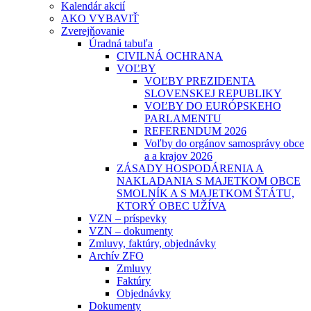
Kalendár akcií
AKO VYBAVIŤ
Zverejňovanie
Úradná tabuľa
CIVILNÁ OCHRANA
VOĽBY
VOĽBY PREZIDENTA
SLOVENSKEJ REPUBLIKY
VOĽBY DO EURÓPSKEHO
PARLAMENTU
REFERENDUM 2026
Voľby do orgánov samosprávy obce
a a krajov 2026
ZÁSADY HOSPODÁRENIA A
NAKLADANIA S MAJETKOM OBCE
SMOLNÍK A S MAJETKOM ŠTÁTU,
KTORÝ OBEC UŽÍVA
VZN – príspevky
VZN – dokumenty
Zmluvy, faktúry, objednávky
Archív ZFO
Zmluvy
Faktúry
Objednávky
Dokumenty