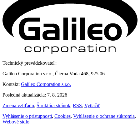
Technický prevádzkovateľ:
Galileo Corporation s.r.o., Čierna Voda 468, 925 06
Kontakt:
Galileo Corporation s.r.o.
Posledná aktualizácia: 7. 8. 2026
Zmena vzhľadu
,
Štruktúra stránok
,
RSS
,
Vytlačiť
Vyhlásenie o prístupnosti
,
Cookies
,
Vyhlásenie o ochrane súkromia
,
Webové sídlo