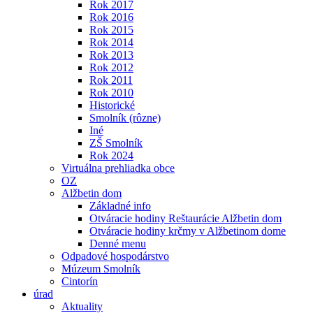
Rok 2017
Rok 2016
Rok 2015
Rok 2014
Rok 2013
Rok 2012
Rok 2011
Rok 2010
Historické
Smolník (rôzne)
Iné
ZŠ Smolník
Rok 2024
Virtuálna prehliadka obce
OZ
Alžbetin dom
Základné info
Otváracie hodiny Reštaurácie Alžbetin dom
Otváracie hodiny krčmy v Alžbetinom dome
Denné menu
Odpadové hospodárstvo
Múzeum Smolník
Cintorín
úrad
Aktuality