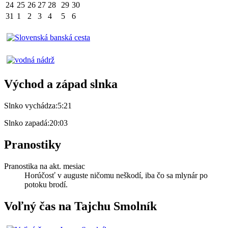
24
25
26
27
28
29
30
31
1
2
3
4
5
6
Východ a západ slnka
Slnko vychádza:
5:21
Slnko zapadá:
20:03
Pranostiky
Pranostika na akt. mesiac
Horúčosť v auguste ničomu neškodí, iba čo sa mlynár po
potoku brodí.
Voľný čas na Tajchu Smolník