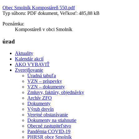
Obec Smolník Kompostáreň 550.pdf
Typ súboru: PDF dokument, Veľkosť: 485,88 kB
Poznámka:
Kompostáreň v obci Smolník
úrad
Aktuality
Kalendár akcií
AKO VYBAVIŤ
Zverejňovanie
Úradná tabuľa
VZN – príspevky
VZN – dokumenty
Zmluvy, faktúry, objednávky
Archív ZFO
Dokumenty
Výrub drevín
Verejné obstarávanie
Dokumenty na stiahnutie
Obecné zastupiteľstvo
Pandémia COVID-19
PHRSR obce Smolník