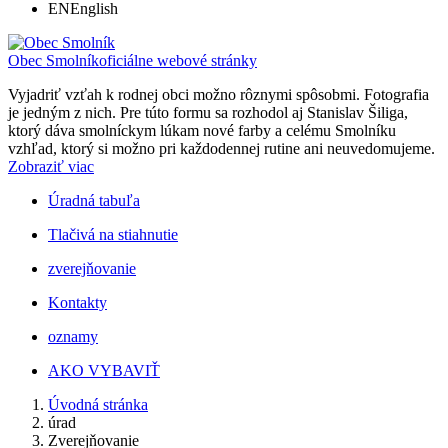
EN
English
Obec Smolník
oficiálne webové stránky
Vyjadriť vzťah k rodnej obci možno rôznymi spôsobmi. Fotografia
je jedným z nich. Pre túto formu sa rozhodol aj Stanislav Šiliga,
ktorý dáva smolníckym lúkam nové farby a celému Smolníku
vzhľad, ktorý si možno pri každodennej rutine ani neuvedomujeme.
Zobraziť viac
Úradná tabuľa
Tlačivá na stiahnutie
zverejňovanie
Kontakty
oznamy
AKO VYBAVIŤ
Úvodná stránka
úrad
Zverejňovanie