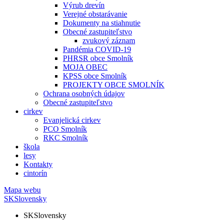
Výrub drevín
Verejné obstarávanie
Dokumenty na stiahnutie
Obecné zastupiteľstvo
zvukový záznam
Pandémia COVID-19
PHRSR obce Smolník
MOJA OBEC
KPSS obce Smolník
PROJEKTY OBCE SMOLNÍK
Ochrana osobných údajov
Obecné zastupiteľstvo
cirkev
Evanjelická cirkev
PCO Smolník
RKC Smolník
škola
lesy
Kontakty
cintorín
Mapa webu
SK
Slovensky
SK
Slovensky