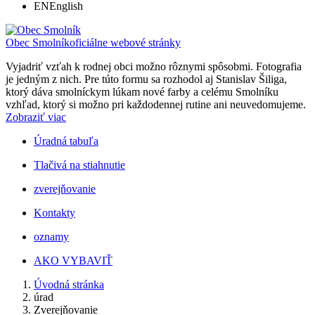
EN
English
Obec Smolník
oficiálne webové stránky
Vyjadriť vzťah k rodnej obci možno rôznymi spôsobmi. Fotografia
je jedným z nich. Pre túto formu sa rozhodol aj Stanislav Šiliga,
ktorý dáva smolníckym lúkam nové farby a celému Smolníku
vzhľad, ktorý si možno pri každodennej rutine ani neuvedomujeme.
Zobraziť viac
Úradná tabuľa
Tlačivá na stiahnutie
zverejňovanie
Kontakty
oznamy
AKO VYBAVIŤ
Úvodná stránka
úrad
Zverejňovanie