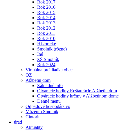
Rok 2017
Rok 2016
Rok 2015
Rok 2014
Rok 2013
Rok 2012
Rok 2011
Rok 2010
Historické
Smolník (rôzne)
Iné
ZŠ Smolník
Rok 2024
Virtuálna prehliadka obce
OZ
Alžbetin dom
Základné info
Otváracie hodiny Reštaurácie Alžbetin dom
Otváracie hodiny krčmy v Alžbetinom dome
Denné menu
Odpadové hospodárstvo
Múzeum Smolník
Cintorín
úrad
Aktuality