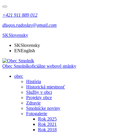
+421 911 889 012
dlugos.radoslav@gmail.com
SK
Slovensky
SK
Slovensky
EN
English
Obec Smolník
oficiálne webové stránky
obec
História
Historická miestnosť
Služby v obci
Projekty obce
Zdravie
Smolnícke noviny
Fotogalerie
Rok 2025
Rok 2021
Rok 2018