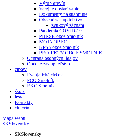
Výrub drevín
Verejné obstarávanie
Dokumenty na stiahnutie
Obecné zastupiteľstvo
zvukový záznam
Pandémia COVID-19
PHRSR obce Smolník
MOJA OBEC
KPSS obce Smolník
PROJEKTY OBCE SMOLNÍK
Ochrana osobných údajov
Obecné zastupiteľstvo
cirkev
Evanjelická cirkev
PCO Smolník
RKC Smolník
škola
lesy
Kontakty
cintorín
Mapa webu
SK
Slovensky
SK
Slovensky