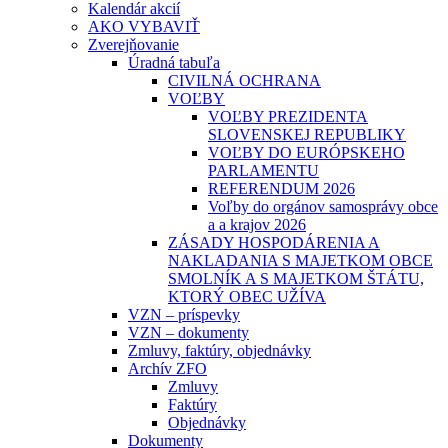
Kalendár akcií
AKO VYBAVIŤ
Zverejňovanie
Úradná tabuľa
CIVILNÁ OCHRANA
VOĽBY
VOĽBY PREZIDENTA
SLOVENSKEJ REPUBLIKY
VOĽBY DO EURÓPSKEHO
PARLAMENTU
REFERENDUM 2026
Voľby do orgánov samosprávy obce
a a krajov 2026
ZÁSADY HOSPODÁRENIA A
NAKLADANIA S MAJETKOM OBCE
SMOLNÍK A S MAJETKOM ŠTÁTU,
KTORÝ OBEC UŽÍVA
VZN – príspevky
VZN – dokumenty
Zmluvy, faktúry, objednávky
Archív ZFO
Zmluvy
Faktúry
Objednávky
Dokumenty