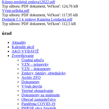
Kúpno-predajná zmluva12022.pdf
Typ súboru: PDF dokument, Veľkosť: 124,76 kB
Výpis-príloha.pdf
Typ súboru: PDF dokument, Veľkosť: 117,95 kB
Dodatok č.1 k zmluve Katarina Lendacká.pdf
Typ súboru: PDF dokument, Veľkosť: 112,5 kB
úrad
Aktuality
Kalendár akcií
AKO VYBAVIŤ
Zverejňovanie
Úradná tabuľa
VZN – príspevky
VZN – dokumenty
Zmluvy, faktúry, objednávky
Archív ZFO
Dokumenty
Výrub drevín
Verejné obstarávanie
Dokumenty na stiahnutie
Obecné zastupiteľstvo
Pandémia COVID-19
PHRSR obce Smolník