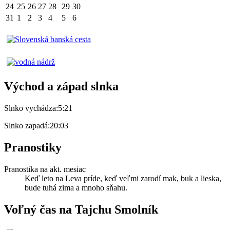
24
25
26
27
28
29
30
31
1
2
3
4
5
6
Východ a západ slnka
Slnko vychádza:
5:21
Slnko zapadá:
20:03
Pranostiky
Pranostika na akt. mesiac
Keď leto na Leva príde, keď veľmi zarodí mak, buk a lieska,
bude tuhá zima a mnoho sňahu.
Voľný čas na Tajchu Smolník