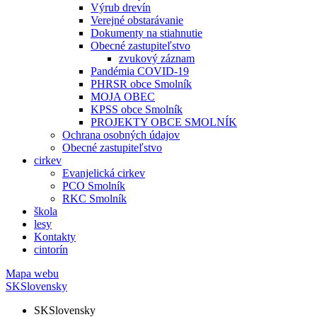
Výrub drevín
Verejné obstarávanie
Dokumenty na stiahnutie
Obecné zastupiteľstvo
zvukový záznam
Pandémia COVID-19
PHRSR obce Smolník
MOJA OBEC
KPSS obce Smolník
PROJEKTY OBCE SMOLNÍK
Ochrana osobných údajov
Obecné zastupiteľstvo
cirkev
Evanjelická cirkev
PCO Smolník
RKC Smolník
škola
lesy
Kontakty
cintorín
Mapa webu
SK
Slovensky
SK
Slovensky