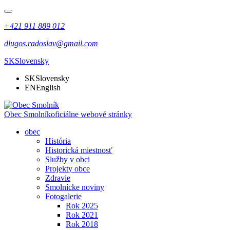
+421 911 889 012
dlugos.radoslav@gmail.com
SK
Slovensky
SK
Slovensky
EN
English
Obec Smolník
oficiálne webové stránky
obec
História
Historická miestnosť
Služby v obci
Projekty obce
Zdravie
Smolnícke noviny
Fotogalerie
Rok 2025
Rok 2021
Rok 2018