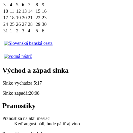
3
4
5
6
7
8
9
10
11
12
13
14
15
16
17
18
19
20
21
22
23
24
25
26
27
28
29
30
31
1
2
3
4
5
6
Východ a západ slnka
Slnko vychádza:
5:17
Slnko zapadá:
20:08
Pranostiky
Pranostika na akt. mesiac
Keď august páli, bude páliť aj víno.