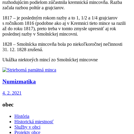
rozhodujúcim podielom zúčastnila kremnická mincovňa. Razba
začala razbou poltúr a grajciarov.
1817 – je posledným rokom razby a to 1, 1/2 a 1/4 grajciarov
s ročníkom 1816 (podobne ako aj v Kremnici tieto mince sa razili
až do roku 1817), preto treba v tomto zmysle upresniť aj rok
poslednej razby v Smolníckej mincovni.
1828 – Smolnícka mincovňa bola po niekoľkoročnej nečinnosti
31. 12. 1828 zrušená.
Ukážka niektorých mincí zo Smolníckej mincovne
Numizmatika
4. 2. 2021
obec
História
Historická miestnosť
Služby v obci
Projekty obce