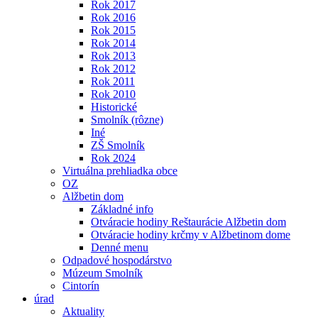
Rok 2017
Rok 2016
Rok 2015
Rok 2014
Rok 2013
Rok 2012
Rok 2011
Rok 2010
Historické
Smolník (rôzne)
Iné
ZŠ Smolník
Rok 2024
Virtuálna prehliadka obce
OZ
Alžbetin dom
Základné info
Otváracie hodiny Reštaurácie Alžbetin dom
Otváracie hodiny krčmy v Alžbetinom dome
Denné menu
Odpadové hospodárstvo
Múzeum Smolník
Cintorín
úrad
Aktuality