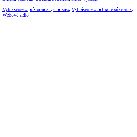
Vyhlásenie o prístupnosti
,
Cookies
,
Vyhlásenie o ochrane súkromia
,
Webové sídlo