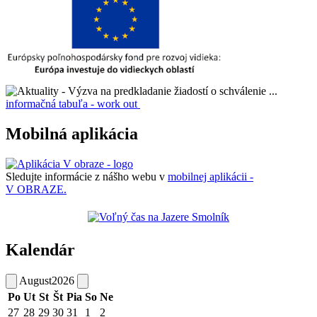
informačná tabuľa - work out
Mobilná aplikácia
Sledujte informácie z nášho webu v
mobilnej aplikácii -
V OBRAZE.
Kalendár
August
2026
Po
Ut
St
Št
Pia
So
Ne
27
28
29
30
31
1
2