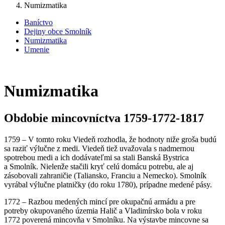
Numizmatika
Baníctvo
Dejiny obce Smolník
Numizmatika
Umenie
Numizmatika
Obdobie mincovníctva 1759-1772-1817
1759 – V tomto roku Viedeň rozhodla, že hodnoty niže groša budú
sa raziť výlučne z medi. Viedeň tiež uvažovala s nadmernou
spotrebou medi a ich dodávateľmi sa stali Banská Bystrica
a Smolník. Nielenže stačili kryť celú domácu potrebu, ale aj
zásobovali zahraničie (Taliansko, Franciu a Nemecko). Smolník
vyrábal výlučne platničky (do roku 1780), prípadne medené pásy.
1772 – Razbou medených mincí pre okupačnú armádu a pre
potreby okupovaného územia Halič a Vladimírsko bola v roku
1772 poverená mincovňa v Smolníku. Na výstavbe mincovne sa