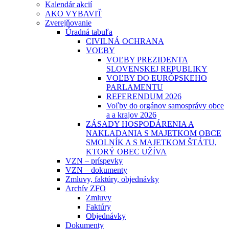
Kalendár akcií
AKO VYBAVIŤ
Zverejňovanie
Úradná tabuľa
CIVILNÁ OCHRANA
VOĽBY
VOĽBY PREZIDENTA
SLOVENSKEJ REPUBLIKY
VOĽBY DO EURÓPSKEHO
PARLAMENTU
REFERENDUM 2026
Voľby do orgánov samosprávy obce
a a krajov 2026
ZÁSADY HOSPODÁRENIA A
NAKLADANIA S MAJETKOM OBCE
SMOLNÍK A S MAJETKOM ŠTÁTU,
KTORÝ OBEC UŽÍVA
VZN – príspevky
VZN – dokumenty
Zmluvy, faktúry, objednávky
Archív ZFO
Zmluvy
Faktúry
Objednávky
Dokumenty