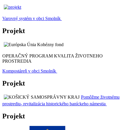
Varovný systém v obci Smolník
Projekt
OPERAČNÝ PROGRAM KVALITA ŽIVOTNEHO
PROSTREDIA
Kompostáreň v obci Smolník
Projekt
Pomôžme životnému
prostrediu- revitalizácia historického baníckeho námestia
Projekt