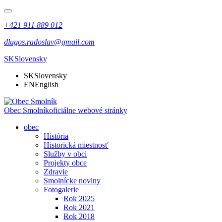
+421 911 889 012
dlugos.radoslav@gmail.com
SK
Slovensky
SK
Slovensky
EN
English
Obec Smolník
oficiálne webové stránky
obec
História
Historická miestnosť
Služby v obci
Projekty obce
Zdravie
Smolnícke noviny
Fotogalerie
Rok 2025
Rok 2021
Rok 2018