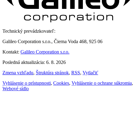
Technický prevádzkovateľ:
Galileo Corporation s.r.o., Čierna Voda 468, 925 06
Kontakt:
Galileo Corporation s.r.o.
Posledná aktualizácia: 6. 8. 2026
Zmena vzhľadu
,
Štruktúra stránok
,
RSS
,
Vytlačiť
Vyhlásenie o prístupnosti
,
Cookies
,
Vyhlásenie o ochrane súkromia
,
Webové sídlo