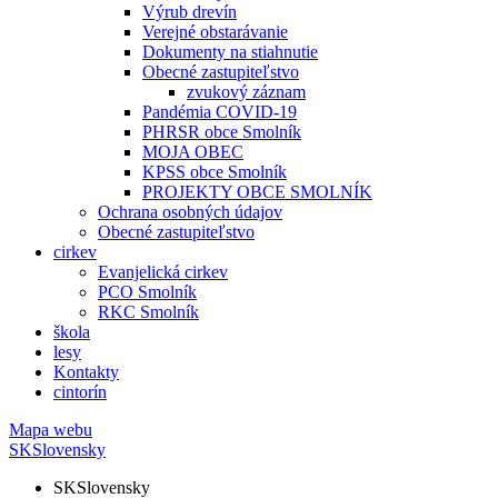
Výrub drevín
Verejné obstarávanie
Dokumenty na stiahnutie
Obecné zastupiteľstvo
zvukový záznam
Pandémia COVID-19
PHRSR obce Smolník
MOJA OBEC
KPSS obce Smolník
PROJEKTY OBCE SMOLNÍK
Ochrana osobných údajov
Obecné zastupiteľstvo
cirkev
Evanjelická cirkev
PCO Smolník
RKC Smolník
škola
lesy
Kontakty
cintorín
Mapa webu
SK
Slovensky
SK
Slovensky