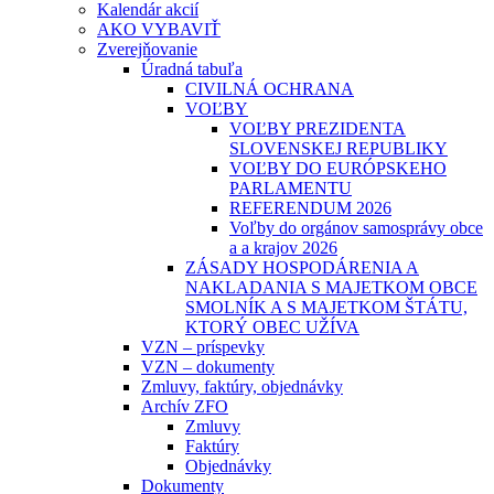
Kalendár akcií
AKO VYBAVIŤ
Zverejňovanie
Úradná tabuľa
CIVILNÁ OCHRANA
VOĽBY
VOĽBY PREZIDENTA
SLOVENSKEJ REPUBLIKY
VOĽBY DO EURÓPSKEHO
PARLAMENTU
REFERENDUM 2026
Voľby do orgánov samosprávy obce
a a krajov 2026
ZÁSADY HOSPODÁRENIA A
NAKLADANIA S MAJETKOM OBCE
SMOLNÍK A S MAJETKOM ŠTÁTU,
KTORÝ OBEC UŽÍVA
VZN – príspevky
VZN – dokumenty
Zmluvy, faktúry, objednávky
Archív ZFO
Zmluvy
Faktúry
Objednávky
Dokumenty