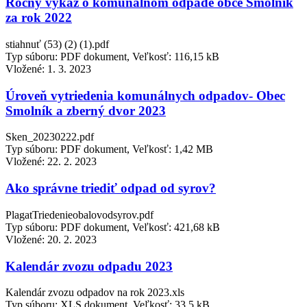
Ročný výkaz o komunálnom odpade obce Smolník
za rok 2022
stiahnuť (53) (2) (1).pdf
Typ súboru: PDF dokument, Veľkosť: 116,15 kB
Vložené:
1. 3. 2023
Úroveň vytriedenia komunálnych odpadov- Obec
Smolník a zberný dvor 2023
Sken_20230222.pdf
Typ súboru: PDF dokument, Veľkosť: 1,42 MB
Vložené:
22. 2. 2023
Ako správne triediť odpad od syrov?
PlagatTriedenieobalovodsyrov.pdf
Typ súboru: PDF dokument, Veľkosť: 421,68 kB
Vložené:
20. 2. 2023
Kalendár zvozu odpadu 2023
Kalendár zvozu odpadov na rok 2023.xls
Typ súboru: XLS dokument, Veľkosť: 33,5 kB