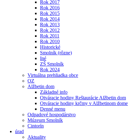
Rok 2017
Rok 2016
Rok 2015
Rok 2014
Rok 2013
Rok 2012
Rok 2011
Rok 2010
Historické
Smolník (rôzne)
Iné
ZŠ Smolník
Rok 2024
Virtuálna prehliadka obce
OZ
Alžbetin dom
Základné info
Otváracie hodiny Reštaurácie Alžbetin dom
Otváracie hodiny krčmy v Alžbetinom dome
Denné menu
Odpadové hospodárstvo
Múzeum Smolník
Cintorín
úrad
Aktuality