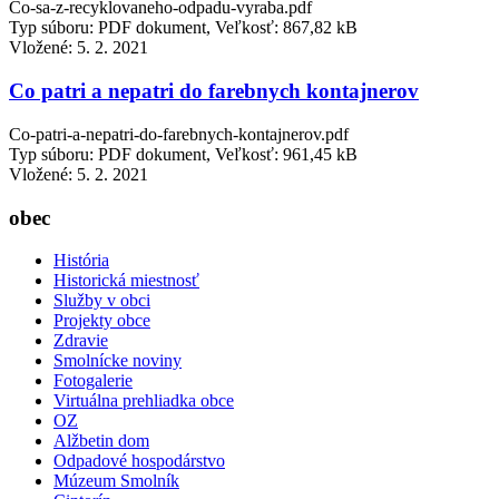
Co-sa-z-recyklovaneho-odpadu-vyraba.pdf
Typ súboru: PDF dokument, Veľkosť: 867,82 kB
Vložené:
5. 2. 2021
Co patri a nepatri do farebnych kontajnerov
Co-patri-a-nepatri-do-farebnych-kontajnerov.pdf
Typ súboru: PDF dokument, Veľkosť: 961,45 kB
Vložené:
5. 2. 2021
obec
História
Historická miestnosť
Služby v obci
Projekty obce
Zdravie
Smolnícke noviny
Fotogalerie
Virtuálna prehliadka obce
OZ
Alžbetin dom
Odpadové hospodárstvo
Múzeum Smolník